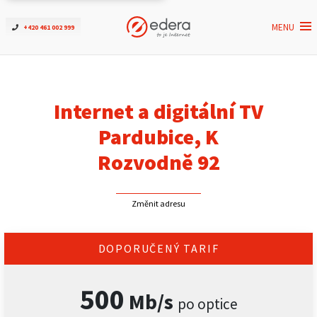
MENU
+420 461 002 999
Ověřit dostupnost
Internet
Internet a digitální TV
ČEZNET TV
Pardubice, K
Rozvodně 92
Podpora
Změnit adresu
Pro firmy
Kontakt
DOPORUČENÝ TARIF
500
Mb/s
po optice