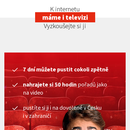
K internetu
máme i televizi
Vyzkoušejte si ji
7 dní můžete pustit cokoli zpětně
nahrajete si 50 hodin
pořadů jako
na video
pustíte si ji i na dovolené v Česku
i v zahraničí