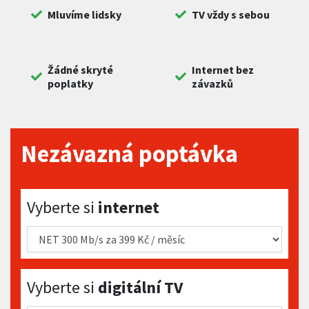
Mluvíme lidsky
TV vždy s sebou
Žádné skryté
Internet bez
poplatky
závazků
Nezávazná poptávka
Vyberte si internet
Vyberte si
internet
Vyberte si digitální TV
Vyberte si
digitální TV