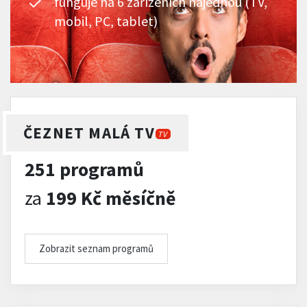
funguje na 6 zařízeních najednou (TV,
mobil, PC, tablet)
ČEZNET MALÁ TV
TV
251 programů
za
199 Kč měsíčně
Zobrazit seznam programů