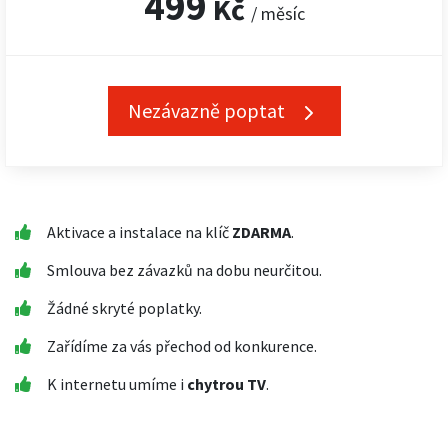
499
Kč
/ měsíc
Nezávazně poptat
Aktivace a instalace na klíč
ZDARMA
.
Smlouva bez závazků na dobu neurčitou.
Žádné skryté poplatky.
Zařídíme za vás přechod od konkurence.
K internetu umíme i
chytrou TV
.