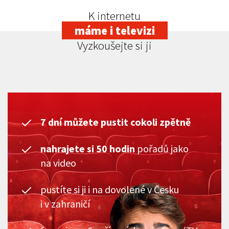
K internetu
máme i televizi
Vyzkoušejte si ji
7 dní můžete pustit cokoli zpětně
nahrajete si 50 hodin
pořadů jako
na video
pustíte si ji i na dovolené v Česku
i v zahraničí