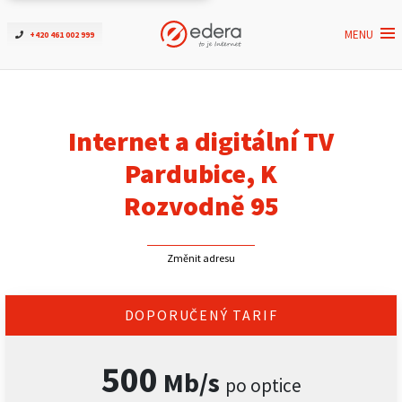
MENU
+420 461 002 999
Ověřit dostupnost
Internet
Internet a digitální TV
ČEZNET TV
Pardubice, K
Rozvodně 95
Podpora
Změnit adresu
Pro firmy
Kontakt
DOPORUČENÝ TARIF
500
Mb/s
po optice