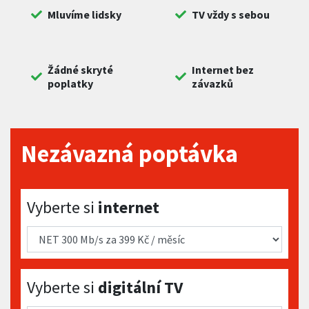
Mluvíme lidsky
TV vždy s sebou
Žádné skryté
Internet bez
poplatky
závazků
Nezávazná poptávka
Vyberte si internet
Vyberte si
internet
Vyberte si digitální TV
Vyberte si
digitální TV