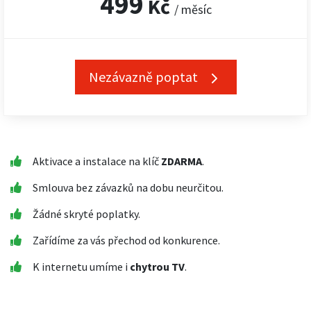
499
Kč
/ měsíc
Nezávazně poptat
Aktivace a instalace na klíč
ZDARMA
.
Smlouva bez závazků na dobu neurčitou.
Žádné skryté poplatky.
Zařídíme za vás přechod od konkurence.
K internetu umíme i
chytrou TV
.