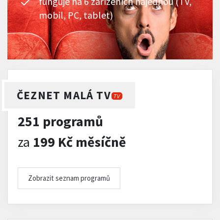
funguje na 6 zařízeních najednou (TV,
mobil, PC, tablet)
ČEZNET MALÁ TV
TV
251 programů
za
199 Kč měsíčně
Zobrazit seznam programů