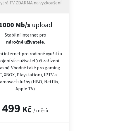
ytrá TV ZDARMA na vyzkoušení
1000 Mb/s
upload
Stabilní internet pro
náročné
uživatele.
ní internet pro rodinné využití a
ojení více uživatelů či zařízení
asně. Vhodné také pro gaming
C, XBOX, Playstation), IPTV a
amovací služby (HBO, Netflix,
Apple TV).
499
Kč
/ měsíc