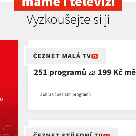
máme i televizi
Vyzkoušejte si ji
ČEZNET MALÁ TV
TV
251 programů
za
199 Kč mě
Zobrazit seznam programů
ko
ČEZNET STŘEDNÍ TV