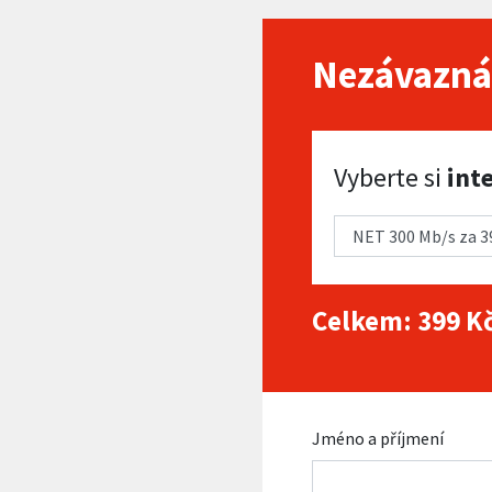
Nezávazná
Vyberte si internet
Vyberte si
int
Celkem:
399
Kč
Jméno a příjmení