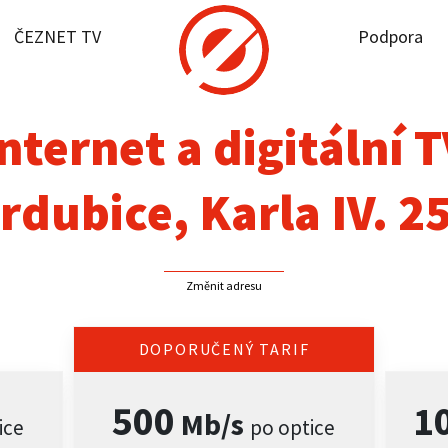
ČEZNET TV
Podpora
it dostupnost
rnet
nternet a digitální 
NET TV
rdubice, Karla IV. 2
pora
Změnit adresu
firmy
akt
DOPORUČENÝ TARIF
500
1
Mb/s
ice
po optice