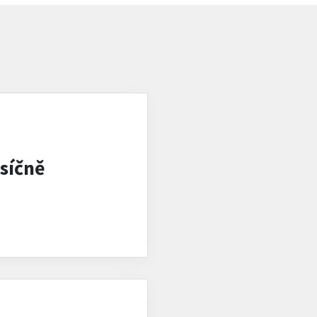
síčně