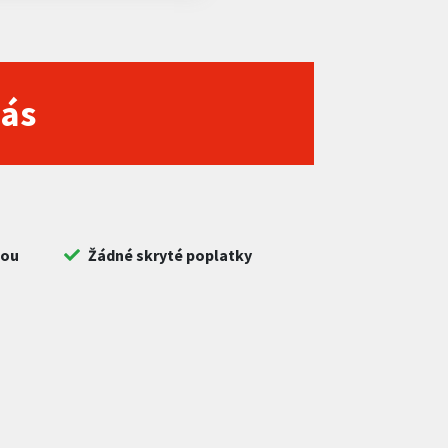
nás
bou
Žádné skryté poplatky