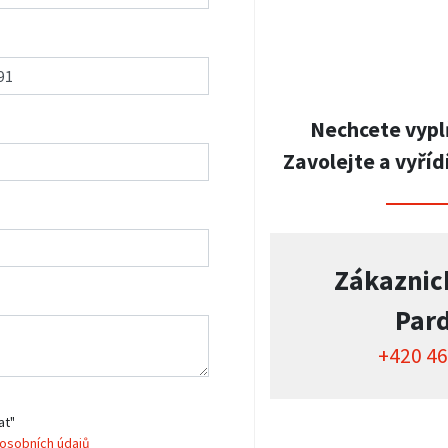
Nechcete vypl
Zavolejte a vyříd
Zákaznic
Par
+420 46
at"
osobních údajů