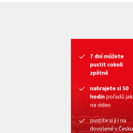
7 dní můžete
pustit cokoli
zpětně
nahrajete si 50
hodin
pořadů ja
na video
pustíte si ji i na
dovolené v Česku