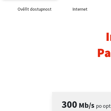
Ověřit dostupnost
Internet
Ověř
Inte
I
ČEZ
Pa
Pod
Pro 
Kont
300
Mb/s
po opt