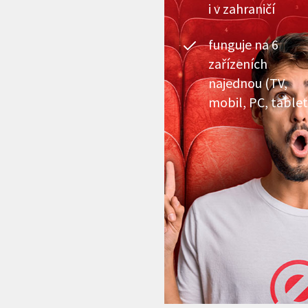
i v zahraničí
funguje na 6
zařízeních
najednou (TV,
mobil, PC, tablet