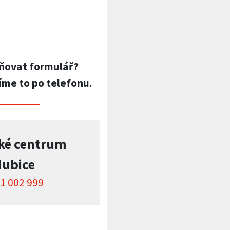
ňovat formulář?
íme to po telefonu.
ké centrum
dubice
1 002 999