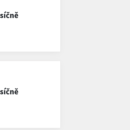
síčně
síčně