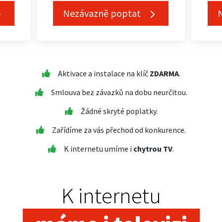
Nezávazně poptat
Aktivace a instalace na klíč
ZDARMA
.
Smlouva bez závazků na dobu neurčitou.
Žádné skryté poplatky.
Zařídíme za vás přechod od konkurence.
K internetu umíme i
chytrou TV
.
K internetu