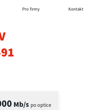
Pro firmy
Kontakt
TV
591
000
Mb/s
po optice