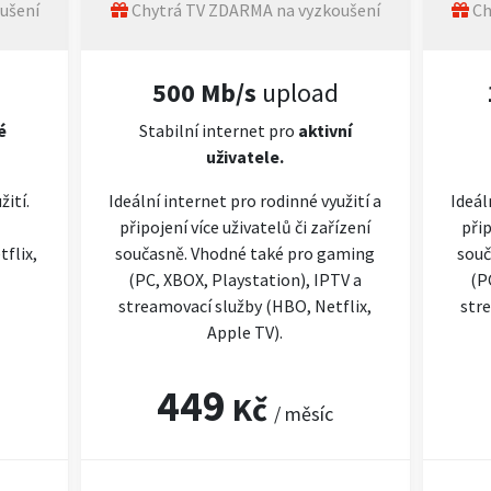
ušení
Chytrá TV ZDARMA na vyzkoušení
Ch
500 Mb/s
upload
é
Stabilní internet pro
aktivní
uživatele.
žití.
Ideální internet pro rodinné využití a
Ideál
připojení více uživatelů či zařízení
přip
flix,
současně. Vhodné také pro gaming
souč
(PC, XBOX, Playstation), IPTV a
(P
streamovací služby (HBO, Netflix,
stre
Apple TV).
449
Kč
/ měsíc