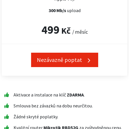
300 Mb/s
upload
499
Kč
/ měsíc
Nezávazně poptat
Aktivace a instalace na klíč
ZDARMA
.
Smlouva bez závazků na dobu neurčitou.
Žádné skryté poplatky.
Kvalitní router
Mikrotik RBD52G
za zvýhodněnou cenu.