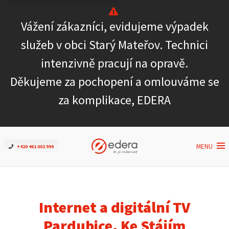
Vážení zákazníci, evidujeme výpadek
Ověřit dostupnost
služeb v obci Starý Mateřov. Technici
intenzivně pracují na opravě.
Internet
Děkujeme za pochopení a omlouváme se
ČEZNET TV
za komplikace, EDERA
Podpora
MENU
+420 461 002 999
Pro firmy
Kontakt
Internet a digitální TV
Pardubice, Ke Stájím