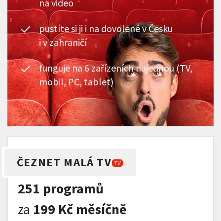
na video
pustíte si ji i na dovolené v Česku
i v zahraničí
funguje na 6 zařízeních najednou (TV,
mobil, PC, tablet)
ČEZNET MALÁ TV
TV
251 programů
za
199 Kč měsíčně