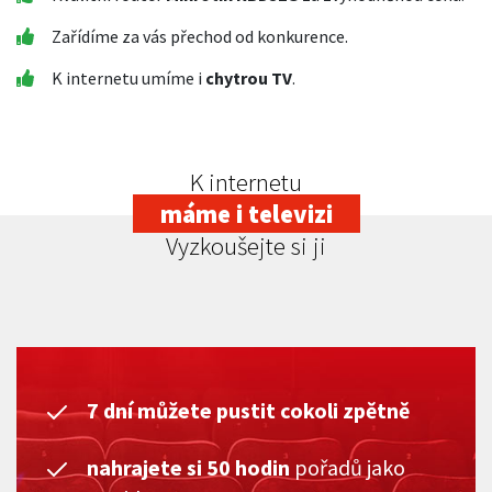
Zařídíme za vás přechod od konkurence.
K internetu umíme i
chytrou TV
.
K internetu
máme i televizi
Vyzkoušejte si ji
7 dní můžete pustit cokoli zpětně
nahrajete si 50 hodin
pořadů jako