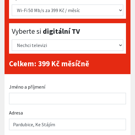
Vyberte si digitální TV
Vyberte si
digitální TV
Celkem:
399
Kč měsíčně
Jméno a příjmení
Adresa