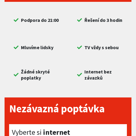
Podpora do 21:00
Řešení do 3 hodin
Mluvíme lidsky
TV vždy s sebou
Žádné skryté
Internet bez
poplatky
závazků
Nezávazná poptávka
Vyberte si internet
Vyberte si
internet