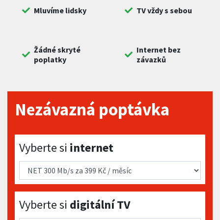
Mluvíme lidsky
TV vždy s sebou
Žádné skryté
Internet bez
poplatky
závazků
Nezávazná poptávka
Vyberte si internet
Vyberte si
internet
Vyberte si digitální TV
Vyberte si
digitální TV