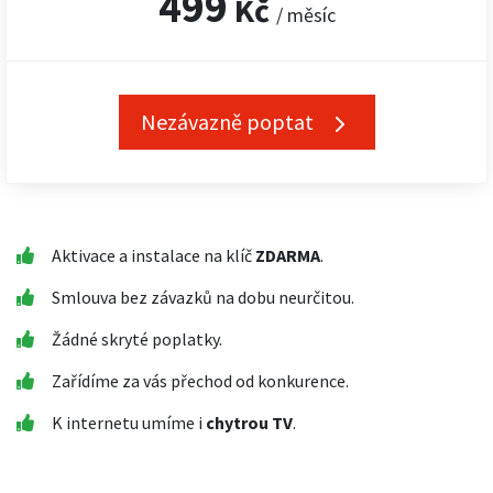
499
Kč
/ měsíc
Nezávazně poptat
Aktivace a instalace na klíč
ZDARMA
.
Smlouva bez závazků na dobu neurčitou.
Žádné skryté poplatky.
Zařídíme za vás přechod od konkurence.
K internetu umíme i
chytrou TV
.