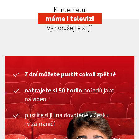
K internetu
máme i televizi
Vyzkoušejte si ji
7 dní můžete pustit cokoli zpětně
nahrajete si 50 hodin
pořadů jako
na video
pustíte si ji i na dovolené v Česku
i v zahraničí