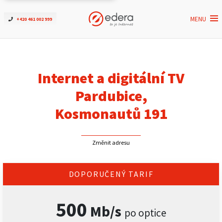
MENU
+420 461 002 999
Ověřit dostupnost
Internet
Internet a digitální TV
ČEZNET TV
Pardubice,
Kosmonautů 191
Podpora
Změnit adresu
Pro firmy
Kontakt
DOPORUČENÝ TARIF
500
Mb/s
po optice