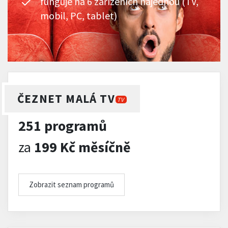
funguje na 6 zařízeních najednou (TV,
mobil, PC, tablet)
ČEZNET MALÁ TV
TV
251 programů
za
199 Kč měsíčně
Zobrazit seznam programů