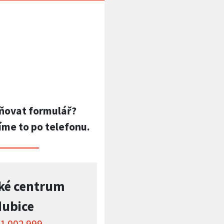
ňovat formulář?
íme to po telefonu.
ké centrum
dubice
1 002 999