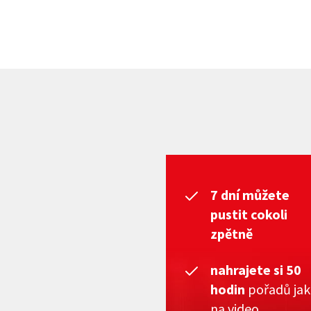
7 dní můžete
pustit cokoli
zpětně
nahrajete si 50
hodin
pořadů ja
na video