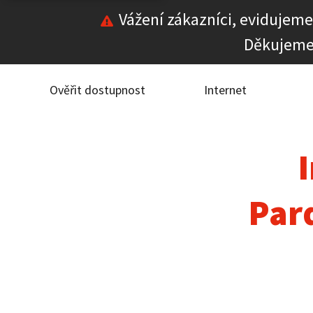
Vážení zákazníci, evidujeme
Děkujeme
Ověř
Inte
Ověřit dostupnost
Internet
ČEZ
I
Pod
Par
Pro 
Kont