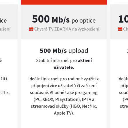
500
1
Mb/s
ice
po optice
ušení
Chytrá TV ZDARMA na vyzkoušení
Ch
500 Mb/s
upload
é
Stabilní internet pro
aktivní
uživatele.
žití.
Ideální internet pro rodinné využití a
Ideál
připojení více uživatelů či zařízení
přip
flix,
současně. Vhodné také pro gaming
souč
(PC, XBOX, Playstation), IPTV a
(P
streamovací služby (HBO, Netflix,
stre
Apple TV).