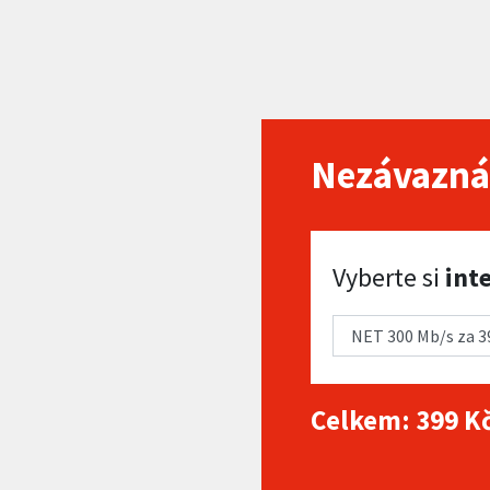
Nezávazná
Vyberte si internet
Vyberte si
int
Celkem:
399
Kč