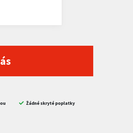
nás
bou
Žádné skryté poplatky