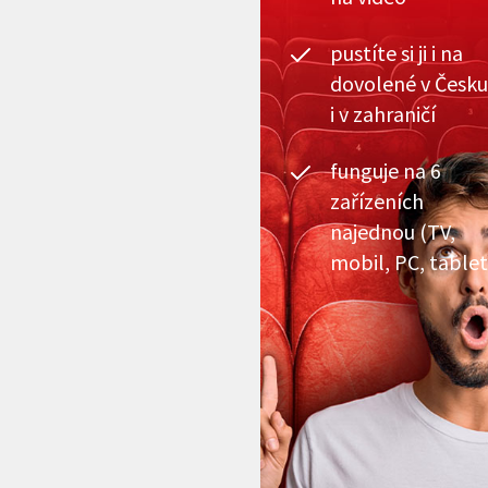
pustíte si ji i na
dovolené v Česku
i v zahraničí
funguje na 6
zařízeních
najednou (TV,
mobil, PC, tablet