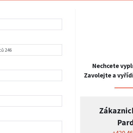
Nechcete vypl
Zavolejte a vyříd
Zákaznic
Par
+420 46