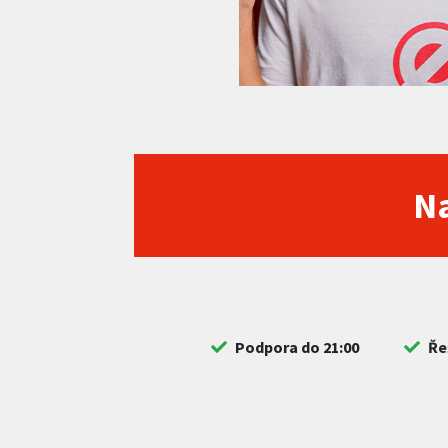
Na
Podpora do 21:00
Ře