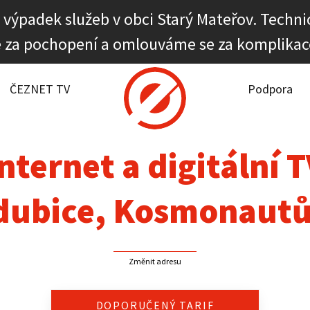
 výpadek služeb v obci Starý Mateřov. Technic
 za pochopení a omlouváme se za komplikac
it dostupnost
rnet
ČEZNET TV
Podpora
NET TV
nternet a digitální 
pora
dubice, Kosmonautů
firmy
akt
Změnit adresu
DOPORUČENÝ TARIF