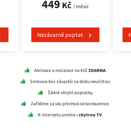
449
Kč
/ měsíc
Nezávazně poptat
Aktivace a instalace na klíč
ZDARMA
.
Smlouva bez závazků na dobu neurčitou.
Žádné skryté poplatky.
Zařídíme za vás přechod od konkurence.
K internetu umíme i
chytrou TV
.