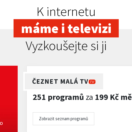
K internetu
máme i televizi
Vyzkoušejte si ji
ČEZNET MALÁ TV
TV
251 programů
za
199 Kč mě
Zobrazit seznam programů
ko