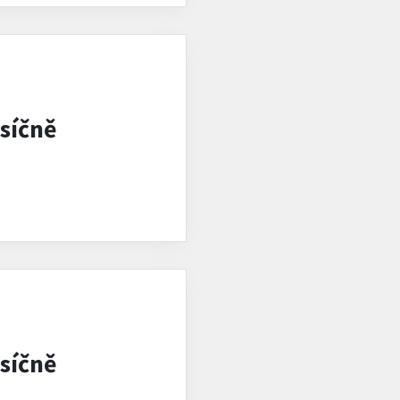
síčně
síčně