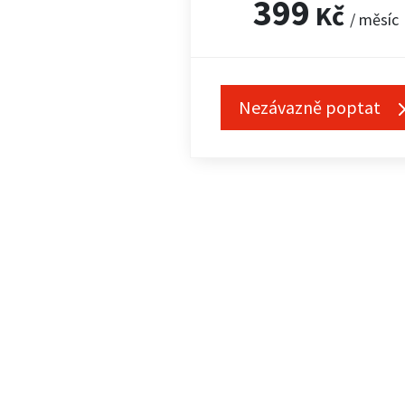
399
Kč
/ měsíc
Nezávazně poptat