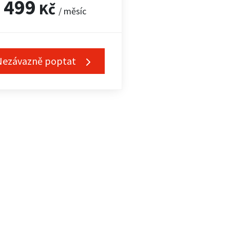
499
Kč
/ měsíc
Nezávazně poptat