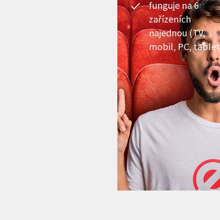
funguje na 6
zařízeních
najednou (TV,
mobil, PC, tablet