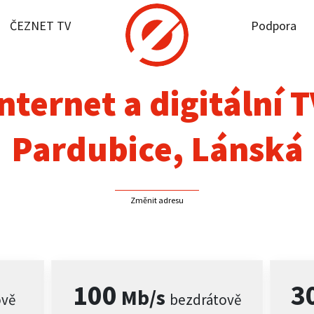
ČEZNET TV
Podpora
it dostupnost
rnet
nternet a digitální 
NET TV
Pardubice, Lánská
pora
Změnit adresu
firmy
akt
100
3
Mb/s
ově
bezdrátově