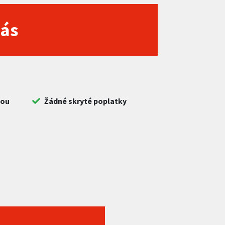
nás
bou
Žádné skryté poplatky