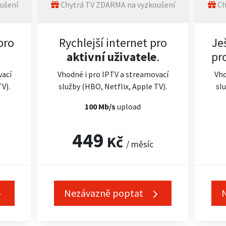
ušení
Chytrá TV ZDARMA na vyzkoušení
Ch
pro
Rychlejší internet pro
Je
aktivní uživatele
.
pr
vací
Vhodné i pro IPTV a streamovací
Vho
TV).
služby (HBO, Netflix, Apple TV).
slu
100 Mb/s
upload
449
Kč
/ měsíc
Nezávazně poptat