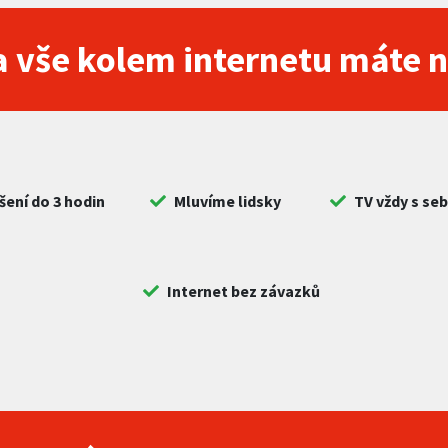
 vše kolem internetu máte 
šení do 3 hodin
Mluvíme lidsky
TV vždy s se
Internet bez závazků