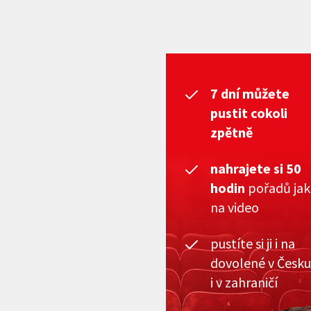
7 dní můžete
pustit cokoli
zpětně
nahrajete si 50
hodin
pořadů ja
na video
pustíte si ji i na
dovolené v Česku
i v zahraničí