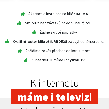
Aktivace a instalace na klíč
ZDARMA
.
Smlouva bez závazků na dobu neurčitou.
Žádné skryté poplatky.
Kvalitní router
Mikrotik RBD52G
za zvýhodněnou cenu.
Zařídíme za vás přechod od konkurence.
K internetu umíme i
chytrou TV
.
K internetu
máme i televizi