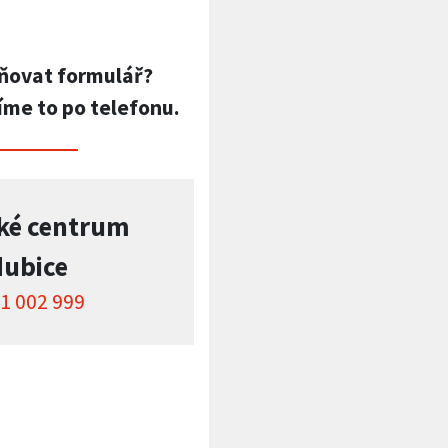
ňovat formulář?
íme to po telefonu.
ké centrum
dubice
1 002 999