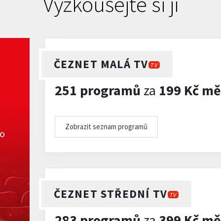
Vyzkoušejte si ji
ČEZNET MALÁ TV
TV
251 programů
za
199 Kč mě
Zobrazit seznam programů
ko
ČEZNET STŘEDNÍ TV
TV
283 programů
za
399 Kč mě