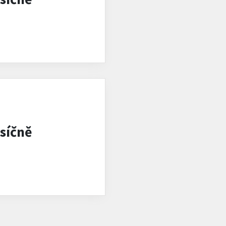
síčně