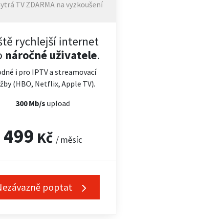
ytrá TV ZDARMA na vyzkoušení
ště rychlejší internet
o
náročné uživatele
.
dné i pro IPTV a streamovací
žby (HBO, Netflix, Apple TV).
300 Mb/s
upload
499
Kč
/ měsíc
Nezávazně poptat