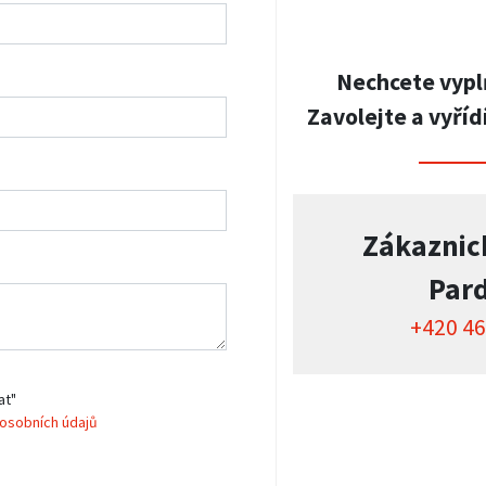
Nechcete vypl
Zavolejte a vyříd
Zákaznic
Par
+420 46
at"
osobních údajů