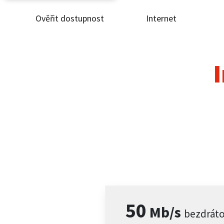
Ověřit dostupnost
Internet
Ověř
Inte
I
ČEZ
Pod
Pro 
Kont
50
Mb/s
bezdrát