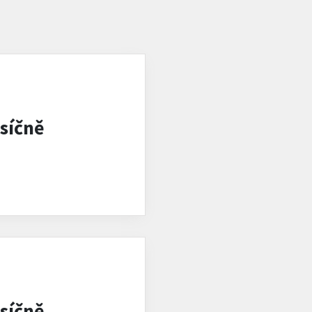
síčně
síčně