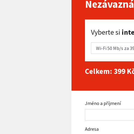
Nezávazná
Vyberte si internet
Vyberte si
int
Celkem:
399
Kč
Jméno a příjmení
Adresa