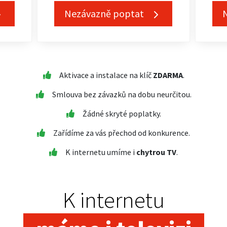
Nezávazně poptat
Aktivace a instalace na klíč
ZDARMA
.
Smlouva bez závazků na dobu neurčitou.
Žádné skryté poplatky.
Zařídíme za vás přechod od konkurence.
K internetu umíme i
chytrou TV
.
K internetu