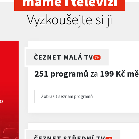
máme i televizi
Vyzkoušejte si ji
ČEZNET MALÁ TV
TV
251 programů
za
199 Kč mě
Zobrazit seznam programů
ko
ČEZNET STŘEDNÍ TV