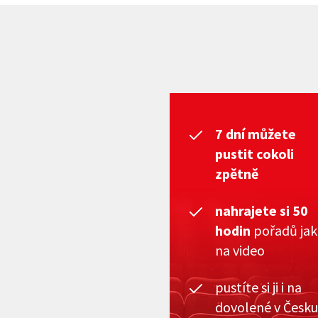
7 dní můžete
pustit cokoli
zpětně
nahrajete si 50
hodin
pořadů ja
na video
pustíte si ji i na
dovolené v Česku