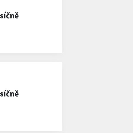
síčně
síčně