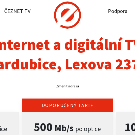
ČEZNET TV
Podpora
it dostupnost
rnet
nternet a digitální 
NET TV
ardubice, Lexova 23
pora
Změnit adresu
firmy
akt
DOPORUČENÝ TARIF
500
1
Mb/s
ice
po optice