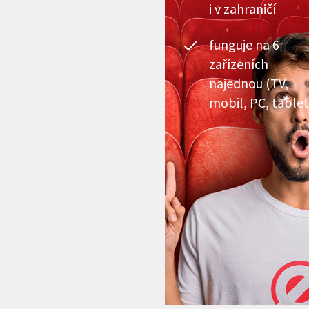
i v zahraničí
funguje na 6
zařízeních
najednou (TV,
mobil, PC, tablet