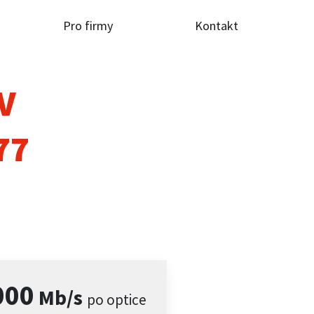
Pro firmy
Kontakt
TV
77
000
Mb/s
po optice