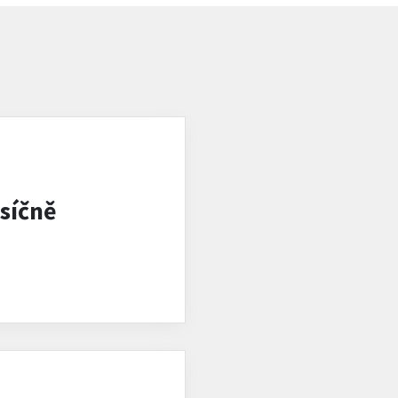
síčně