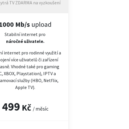
ytrá TV ZDARMA na vyzkoušení
1000 Mb/s
upload
Stabilní internet pro
náročné
uživatele.
ní internet pro rodinné využití a
ojení více uživatelů či zařízení
asně. Vhodné také pro gaming
C, XBOX, Playstation), IPTV a
amovací služby (HBO, Netflix,
Apple TV).
499
Kč
/ měsíc