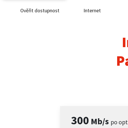
Ověřit dostupnost
Internet
Ověř
Inte
I
ČEZ
P
Pod
Pro 
Kont
300
Mb/s
po opt