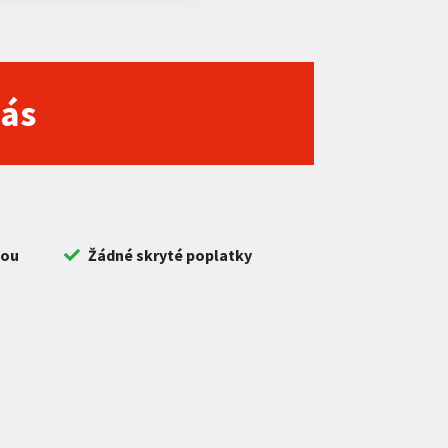
nás
bou
Žádné skryté poplatky