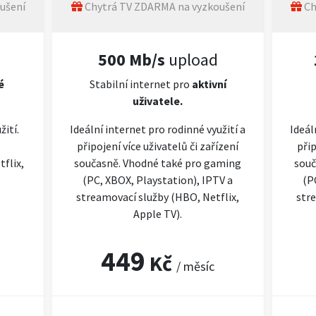
ušení
Chytrá TV ZDARMA na vyzkoušení
Ch
500 Mb/s
upload
é
Stabilní internet pro
aktivní
uživatele.
žití.
Ideální internet pro rodinné využití a
Ideál
připojení více uživatelů či zařízení
přip
flix,
současně. Vhodné také pro gaming
souč
(PC, XBOX, Playstation), IPTV a
(P
streamovací služby (HBO, Netflix,
stre
Apple TV).
449
Kč
/ měsíc