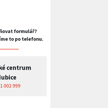
ňovat formulář?
íme to po telefonu.
ké centrum
dubice
1 002 999