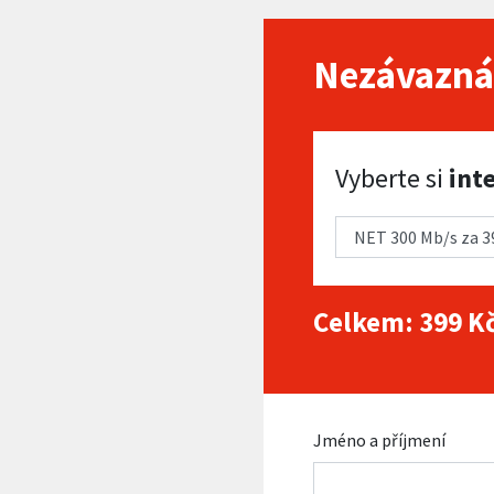
Nezávazná
Vyberte si internet
Vyberte si
int
Celkem:
399
Kč
Jméno a příjmení