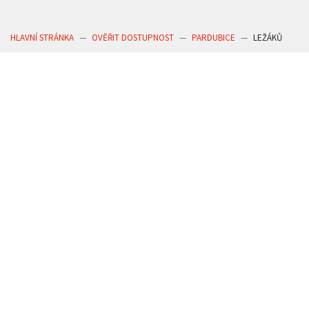
HLAVNÍ STRÁNKA
OVĚŘIT DOSTUPNOST
PARDUBICE
LEŽÁKŮ