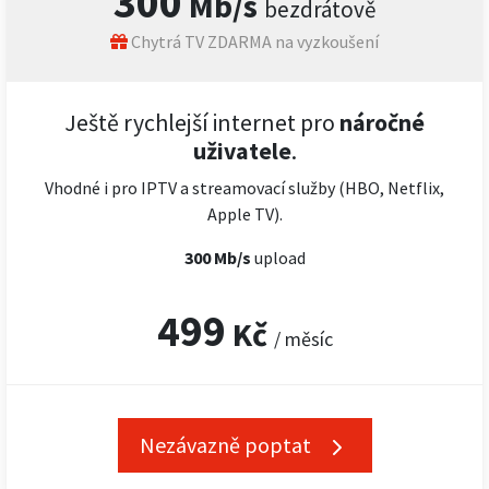
300
Mb/s
bezdrátově
Chytrá TV ZDARMA na vyzkoušení
Ještě rychlejší internet pro
náročné
uživatele
.
Vhodné i pro IPTV a streamovací služby (HBO, Netflix,
Apple TV).
300 Mb/s
upload
499
Kč
/ měsíc
Nezávazně poptat