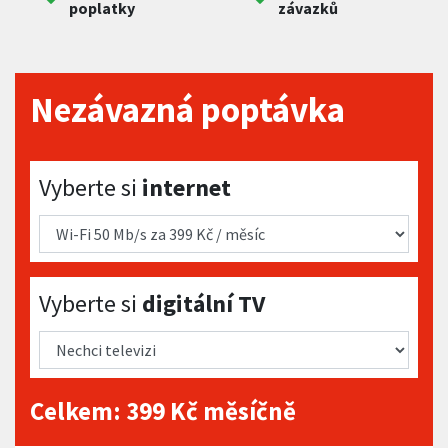
poplatky
závazků
Nezávazná poptávka
Vyberte si internet
Vyberte si
internet
Vyberte si digitální TV
Vyberte si
digitální TV
Celkem:
399
Kč měsíčně