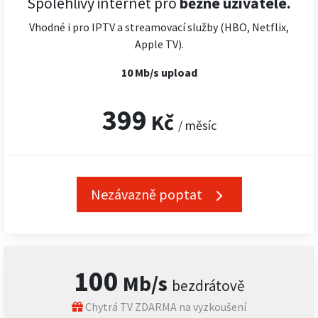
Spolehlivý internet pro
běžné uživatele.
Vhodné i pro IPTV a streamovací služby (HBO, Netflix,
Apple TV).
10 Mb/s upload
399
Kč
/ měsíc
Nezávazně poptat
100
Mb/s
bezdrátově
Chytrá TV ZDARMA na vyzkoušení