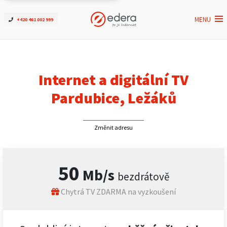
MENU
+420 461 002 999
Ověřit dostupnost
Internet
Internet a digitální TV
ČEZNET TV
Pardubice, Ležáků
Podpora
Změnit adresu
Pro firmy
50
Mb/s
bezdrátově
Kontakt
Chytrá TV ZDARMA na vyzkoušení