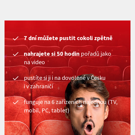
7 dní můžete pustit cokoli zpětně
nahrajete si 50 hodin
pořadů jako
na video
pustíte si ji i na dovolené v Česku
i v zahraničí
funguje na 6 zařízeních najednou (TV,
mobil, PC, tablet)