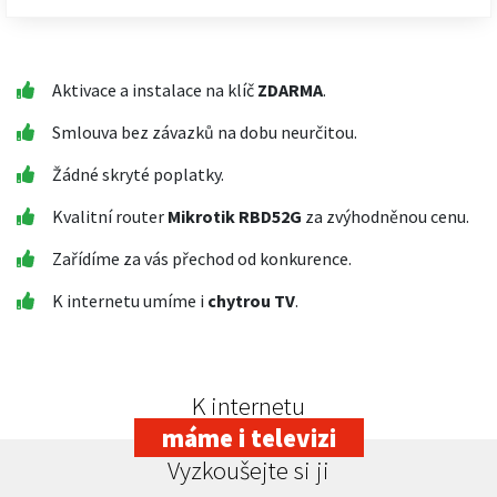
Aktivace a instalace na klíč
ZDARMA
.
Smlouva bez závazků na dobu neurčitou.
Žádné skryté poplatky.
Kvalitní router
Mikrotik RBD52G
za zvýhodněnou cenu.
Zařídíme za vás přechod od konkurence.
K internetu umíme i
chytrou TV
.
K internetu
máme i televizi
Vyzkoušejte si ji