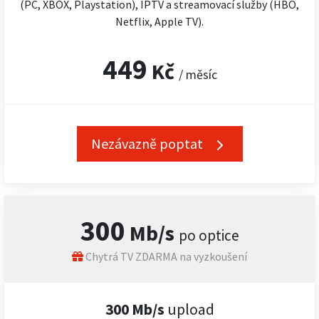
(PC, XBOX, Playstation), IPTV a streamovací služby (HBO,
Netflix, Apple TV).
449
Kč
/ měsíc
Nezávazně poptat
300
Mb/s
po optice
Chytrá TV ZDARMA na vyzkoušení
300 Mb/s
upload