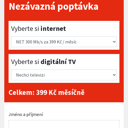
Nezávazná poptávka
Vyberte si internet
Vyberte si
internet
Vyberte si digitální TV
Vyberte si
digitální TV
Celkem:
399
Kč měsíčně
Jméno a příjmení