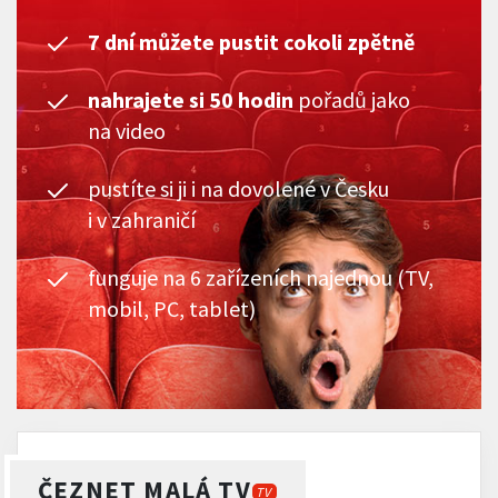
7 dní můžete pustit cokoli zpětně
nahrajete si 50 hodin
pořadů jako
na video
pustíte si ji i na dovolené v Česku
i v zahraničí
funguje na 6 zařízeních najednou (TV,
mobil, PC, tablet)
ČEZNET MALÁ TV
TV