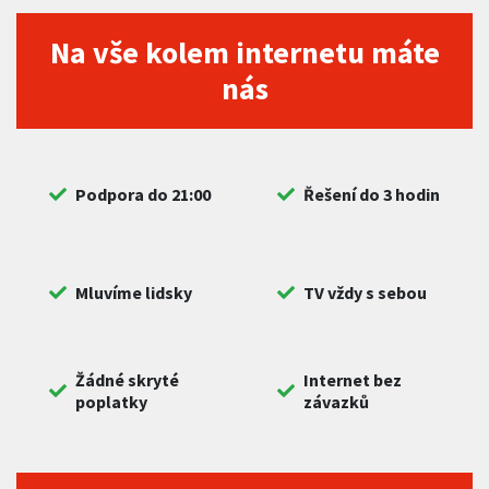
Na vše kolem internetu máte
nás
Podpora do 21:00
Řešení do 3 hodin
Mluvíme lidsky
TV vždy s sebou
Žádné skryté
Internet bez
poplatky
závazků