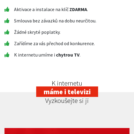
Aktivace a instalace na klíč
ZDARMA
.
Smlouva bez závazků na dobu neurčitou.
Žádné skryté poplatky.
Zařídíme za vás přechod od konkurence.
K internetu umíme i
chytrou TV
.
K internetu
máme i televizi
Vyzkoušejte si ji