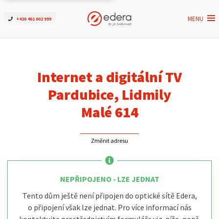
MENU
+420 461 002 999
Ověřit dostupnost
Internet
Internet a digitální TV
ČEZNET TV
Pardubice, Lidmily
Malé 614
Podpora
Změnit adresu
Pro firmy
Kontakt
NEPŘIPOJENO - LZE JEDNAT
Tento dům ještě není připojen do optické sítě Edera,
o připojení však lze jednat. Pro více informací nás