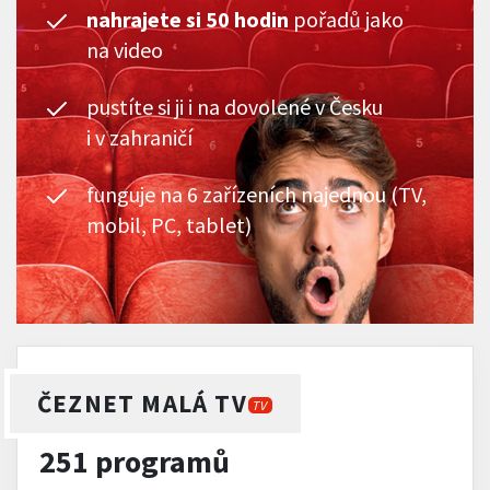
nahrajete si 50 hodin
pořadů jako
na video
pustíte si ji i na dovolené v Česku
i v zahraničí
funguje na 6 zařízeních najednou (TV,
mobil, PC, tablet)
ČEZNET MALÁ TV
TV
251 programů