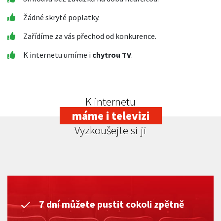
Žádné skryté poplatky.
Zařídíme za vás přechod od konkurence.
K internetu umíme i
chytrou TV
.
K internetu
máme i televizi
Vyzkoušejte si ji
7 dní můžete pustit cokoli zpětně