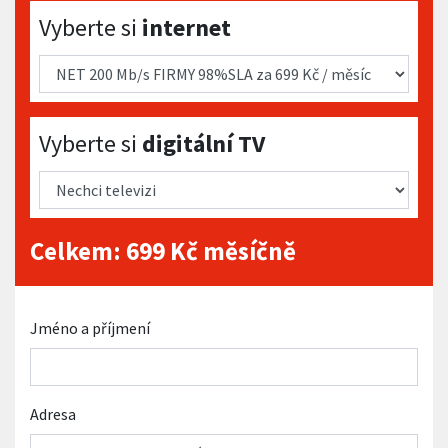
Vyberte si internet
Vyberte si
internet
Vyberte si digitální TV
Vyberte si
digitální TV
Celkem:
699
Kč měsíčně
Jméno a příjmení
Adresa