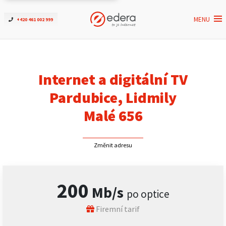
MENU
+420 461 002 999
Ověřit dostupnost
Internet
Internet a digitální TV
ČEZNET TV
Pardubice, Lidmily
Malé 656
Podpora
Změnit adresu
Pro firmy
Kontakt
200
Mb/s
po optice
Firemní tarif