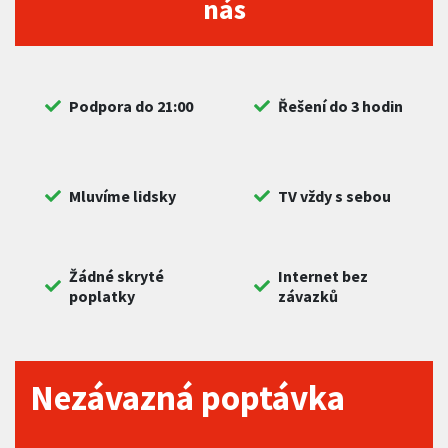
nás
Podpora do 21:00
Řešení do 3 hodin
Mluvíme lidsky
TV vždy s sebou
Žádné skryté
Internet bez
poplatky
závazků
Nezávazná poptávka