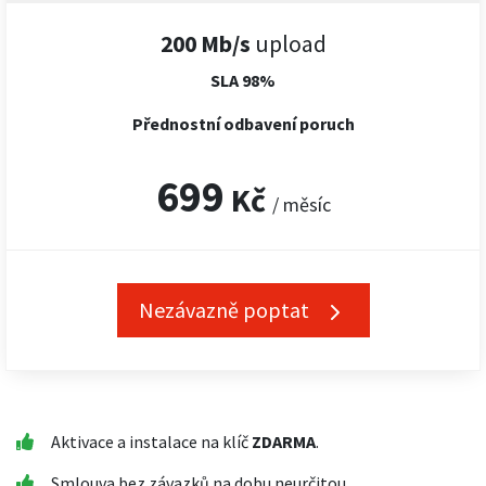
200 Mb/s
upload
SLA 98%
Přednostní odbavení poruch
699
Kč
/ měsíc
Nezávazně poptat
Aktivace a instalace na klíč
ZDARMA
.
Smlouva bez závazků na dobu neurčitou.