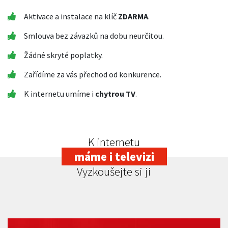
Aktivace a instalace na klíč
ZDARMA
.
Smlouva bez závazků na dobu neurčitou.
Žádné skryté poplatky.
Zařídíme za vás přechod od konkurence.
K internetu umíme i
chytrou TV
.
K internetu
máme i televizi
Vyzkoušejte si ji