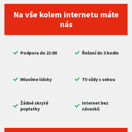
Na vše kolem internetu máte
nás
Podpora do 21:00
Řešení do 3 hodin
Mluvíme lidsky
TV vždy s sebou
Žádné skryté
Internet bez
poplatky
závazků