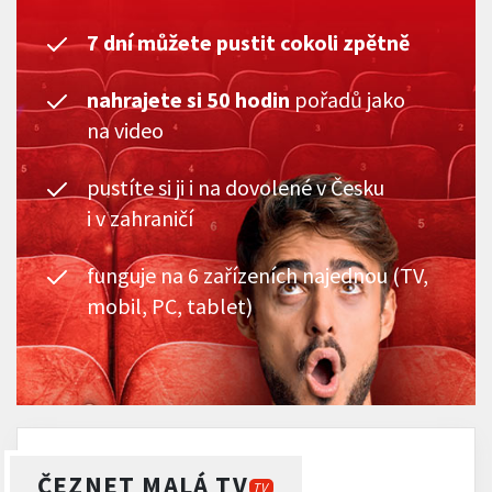
7 dní můžete pustit cokoli zpětně
nahrajete si 50 hodin
pořadů jako
na video
pustíte si ji i na dovolené v Česku
i v zahraničí
funguje na 6 zařízeních najednou (TV,
mobil, PC, tablet)
ČEZNET MALÁ TV
TV