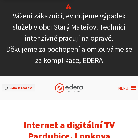
Vážení zákazníci, evidujeme výpadek
Ověřit dostupnost
služeb v obci Starý Mateřov. Technici
intenzivně pracují na opravě.
Internet
Děkujeme za pochopení a omlouváme se
ČEZNET TV
za komplikace, EDERA
Podpora
MENU
+420 461 002 999
Pro firmy
Kontakt
Internet a digitální TV
Pardubice, Lonkova