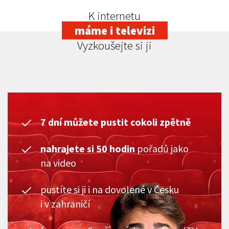
K internetu
máme i televizi
Vyzkoušejte si ji
7 dní můžete pustit cokoli zpětně
nahrajete si 50 hodin
pořadů jako
na video
pustíte si ji i na dovolené v Česku
i v zahraničí