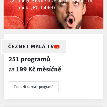
funguje na 6 zařízeních najednou (TV,
mobil, PC, tablet)
ČEZNET MALÁ TV
TV
251 programů
za
199 Kč měsíčně
Zobrazit seznam programů