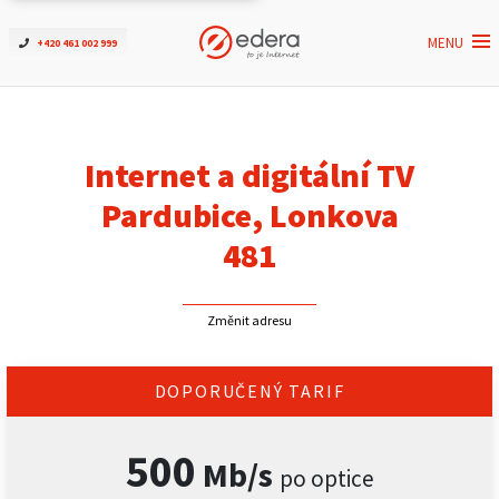
MENU
+420 461 002 999
Ověřit dostupnost
Internet
Internet a digitální TV
ČEZNET TV
Pardubice, Lonkova
481
Podpora
Změnit adresu
Pro firmy
Kontakt
DOPORUČENÝ TARIF
500
Mb/s
po optice