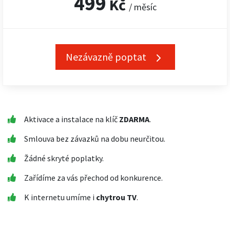
499
Kč
/ měsíc
Nezávazně poptat
Aktivace a instalace na klíč
ZDARMA
.
Smlouva bez závazků na dobu neurčitou.
Žádné skryté poplatky.
Zařídíme za vás přechod od konkurence.
K internetu umíme i
chytrou TV
.