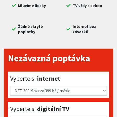
Mluvíme lidsky
TV vždy s sebou
Žádné skryté
Internet bez
poplatky
závazků
Nezávazná poptávka
Vyberte si internet
Vyberte si
internet
Vyberte si digitální TV
Vyberte si
digitální TV