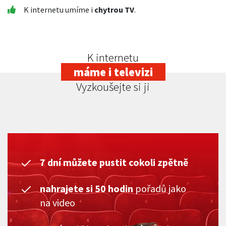
K internetu umíme i
chytrou TV
.
K internetu
máme i televizi
Vyzkoušejte si ji
7 dní můžete pustit cokoli zpětně
nahrajete si 50 hodin
pořadů jako
na video