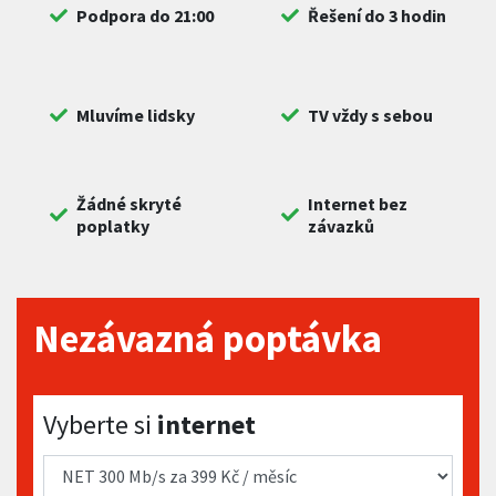
Podpora do 21:00
Řešení do 3 hodin
Mluvíme lidsky
TV vždy s sebou
Žádné skryté
Internet bez
poplatky
závazků
Nezávazná poptávka
Vyberte si internet
Vyberte si
internet