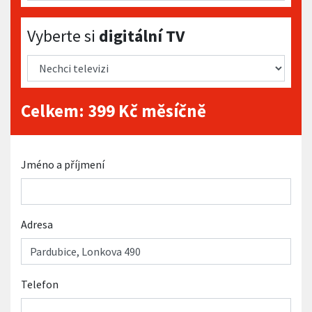
Vyberte si digitální TV
Vyberte si
digitální TV
Celkem:
399
Kč měsíčně
Jméno a příjmení
Adresa
Telefon