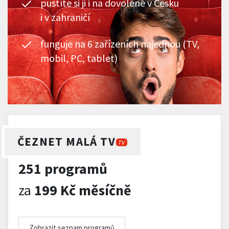
pustíte si ji i na dovolené v Česku
i v zahraničí
funguje na 6 zařízeních najednou (TV,
mobil, PC, tablet)
ČEZNET MALÁ TV
TV
251 programů
za
199 Kč měsíčně
Zobrazit seznam programů