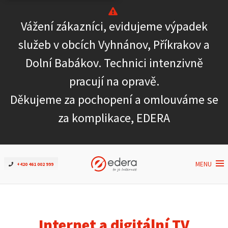
Vážení zákazníci, evidujeme výpadek
Ověřit dostupnost
služeb v obcích Vyhnánov, Příkrakov a
Dolní Babákov. Technici intenzivně
Internet
pracují na opravě.
ČEZNET TV
Děkujeme za pochopení a omlouváme se
za komplikace, EDERA
Podpora
Pro firmy
MENU
+420 461 002 999
Kontakt
Internet a digitální TV