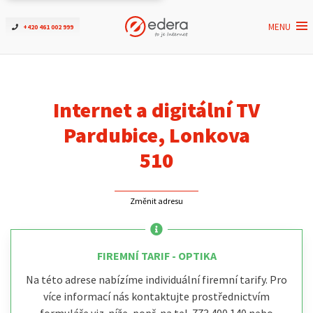
MENU
+420 461 002 999
Ověřit dostupnost
Internet
Internet a digitální TV
ČEZNET TV
Pardubice, Lonkova
510
Podpora
Změnit adresu
Pro firmy
Kontakt
FIREMNÍ TARIF - OPTIKA
Na této adrese nabízíme individuální firemní tarify. Pro
více informací nás kontaktujte prostřednictvím