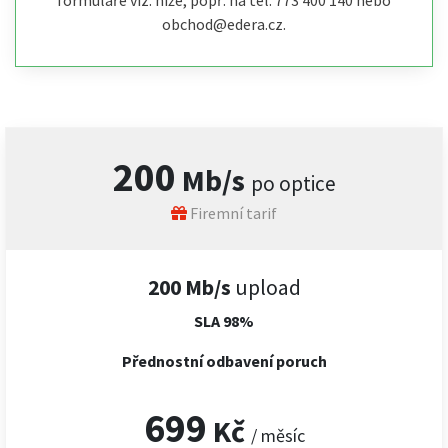
formuláře viz. níže, popř. na tel. 773 400 140 nebo
obchod@edera.cz.
200
Mb/s
po optice
Firemní tarif
200 Mb/s
upload
SLA 98%
Přednostní odbavení poruch
699
Kč
/ měsíc