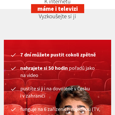
K internetu
máme i televizi
Vyzkoušejte si ji
7 dní můžete pustit cokoli zpětně
nahrajete si 50 hodin
pořadů jako
na video
pustíte si ji i na dovolené v Česku
i v zahraničí
funguje na 6 zařízeních najednou (TV,