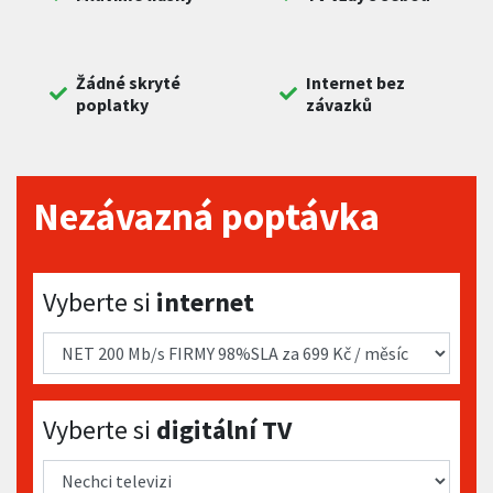
Žádné skryté
Internet bez
poplatky
závazků
Nezávazná poptávka
Vyberte si internet
Vyberte si
internet
Vyberte si digitální TV
Vyberte si
digitální TV