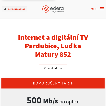
MENU
+420 461 002 999
Ověřit dostupnost
Internet
Internet a digitální TV
ČEZNET TV
Pardubice, Luďka
Matury 852
Podpora
Změnit adresu
Pro firmy
Kontakt
DOPORUČENÝ TARIF
500
Mb/s
po optice