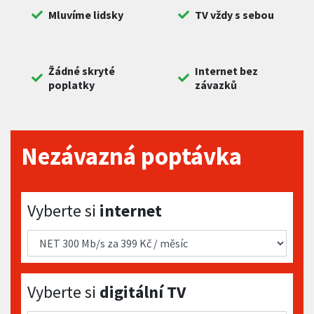
Mluvíme lidsky
TV vždy s sebou
Žádné skryté
Internet bez
poplatky
závazků
Nezávazná poptávka
Vyberte si internet
Vyberte si
internet
Vyberte si digitální TV
Vyberte si
digitální TV