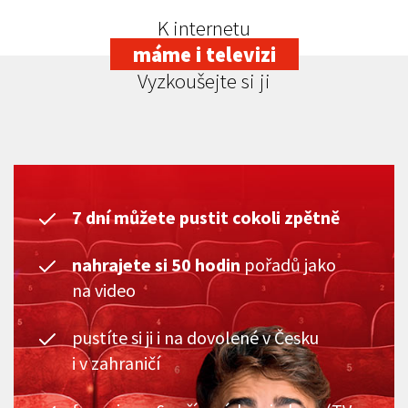
K internetu
máme i televizi
Vyzkoušejte si ji
7 dní můžete pustit cokoli zpětně
nahrajete si 50 hodin
pořadů jako
na video
pustíte si ji i na dovolené v Česku
i v zahraničí