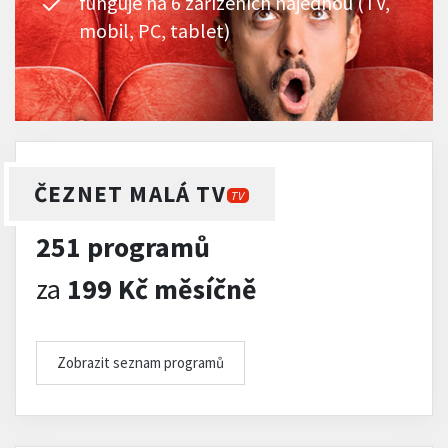
funguje na 6 zařízeních najednou (TV,
mobil, PC, tablet)
ČEZNET MALÁ TV
TV
251 programů
za
199 Kč měsíčně
Zobrazit seznam programů