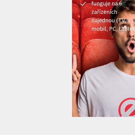
funguje na 6
zařízeních
najednou (TV,
mobil, PC, tablet