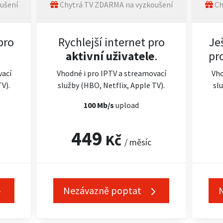
ušení
Chytrá TV ZDARMA na vyzkoušení
Ch
pro
Rychlejší internet pro
Je
aktivní uživatele
.
pr
vací
Vhodné i pro IPTV a streamovací
Vho
TV).
služby (HBO, Netflix, Apple TV).
slu
100 Mb/s
upload
449
Kč
/ měsíc
Nezávazně poptat