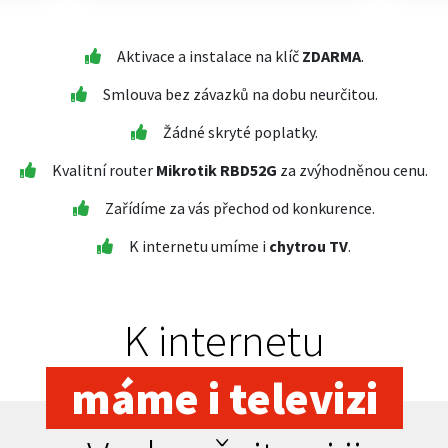
Aktivace a instalace na klíč
ZDARMA
.
Smlouva bez závazků na dobu neurčitou.
Žádné skryté poplatky.
Kvalitní router
Mikrotik RBD52G
za zvýhodněnou cenu.
Zařídíme za vás přechod od konkurence.
K internetu umíme i
chytrou TV
.
K internetu
máme i televizi