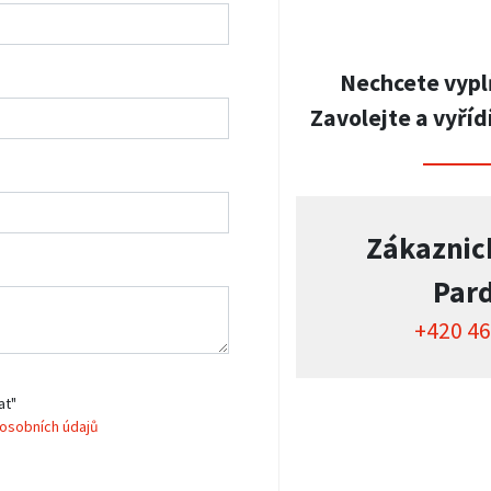
Nechcete vypl
Zavolejte a vyříd
Zákaznic
Par
+420 46
at"
osobních údajů