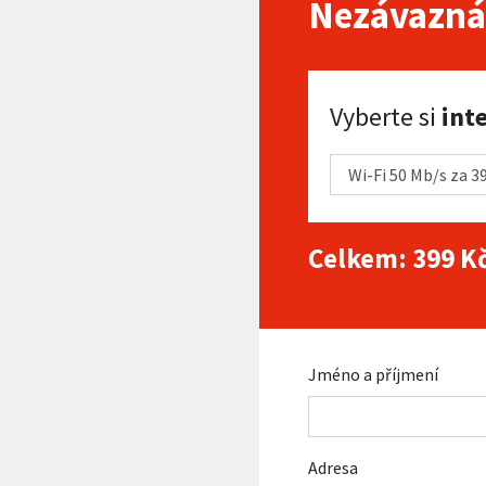
Nezávazná
Vyberte si internet
Vyberte si
int
Celkem:
399
Kč
Jméno a příjmení
Adresa