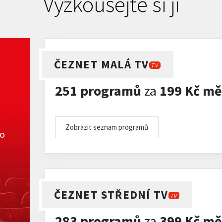
Vyzkoušejte si ji
ČEZNET MALÁ TV
TV
251 programů
za
199 Kč mě
Zobrazit seznam programů
ko
ČEZNET STŘEDNÍ TV
TV
283 programů
za
399 Kč mě