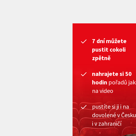
7 dní můžete
pustit cokoli
zpětně
nahrajete si 50
hodin
pořadů ja
na video
pustíte si ji i na
dovolené v Česku
i v zahraničí