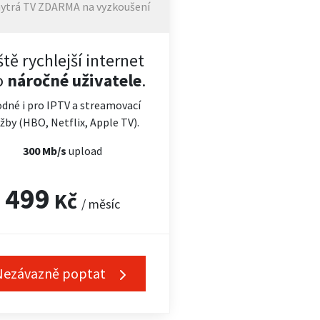
ytrá TV ZDARMA na vyzkoušení
ště rychlejší internet
o
náročné uživatele
.
dné i pro IPTV a streamovací
žby (HBO, Netflix, Apple TV).
300 Mb/s
upload
499
Kč
/ měsíc
Nezávazně poptat