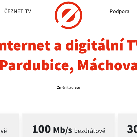
ČEZNET TV
Podpora
it dostupnost
rnet
nternet a digitální 
NET TV
Pardubice, Máchov
pora
Změnit adresu
firmy
akt
100
3
Mb/s
ově
bezdrátově