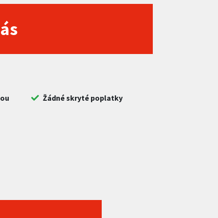
nás
bou
Žádné skryté poplatky