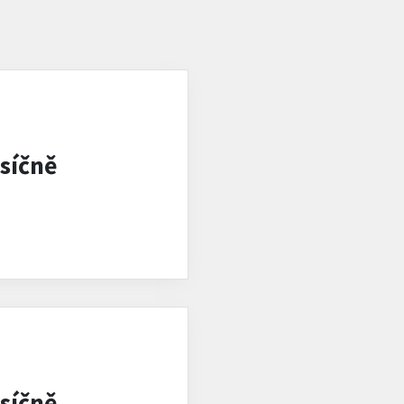
síčně
síčně