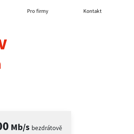
Pro firmy
Kontakt
TV
a
00
Mb/s
bezdrátově