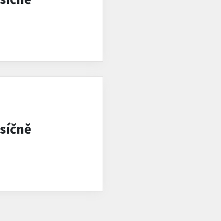
síčně