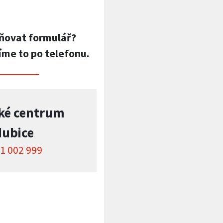
ňovat formulář?
íme to po telefonu.
ké centrum
dubice
1 002 999