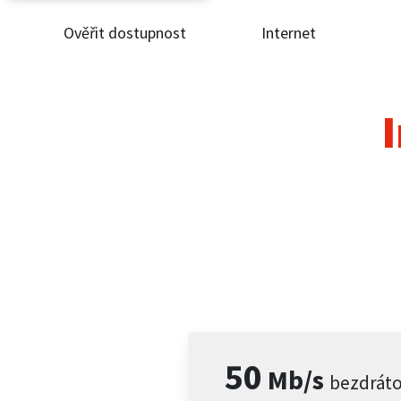
Ověřit dostupnost
Internet
Ověř
Inte
I
ČEZ
Pod
Pro 
Kont
50
Mb/s
bezdrát