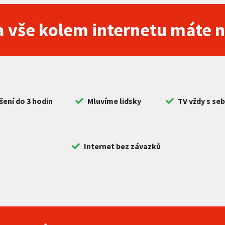
 vše kolem internetu máte 
šení do 3 hodin
Mluvíme lidsky
TV vždy s se
Internet bez závazků