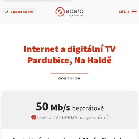
MENU
+420 461 002 999
Ověřit dostupnost
Internet
Internet a digitální TV
ČEZNET TV
Pardubice, Na Haldě
Podpora
Změnit adresu
Pro firmy
50
Mb/s
bezdrátově
Kontakt
Chytrá TV ZDARMA na vyzkoušení