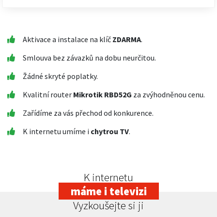
Aktivace a instalace na klíč
ZDARMA
.
Smlouva bez závazků na dobu neurčitou.
Žádné skryté poplatky.
Kvalitní router
Mikrotik RBD52G
za zvýhodněnou cenu.
Zařídíme za vás přechod od konkurence.
K internetu umíme i
chytrou TV
.
K internetu
máme i televizi
Vyzkoušejte si ji