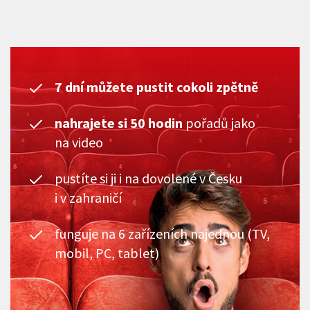
7 dní můžete pustit cokoli zpětně
nahrajete si 50 hodin
pořadů jako
na video
pustíte si ji i na dovolené v Česku
i v zahraničí
funguje na 6 zařízeních najednou (TV,
mobil, PC, tablet)