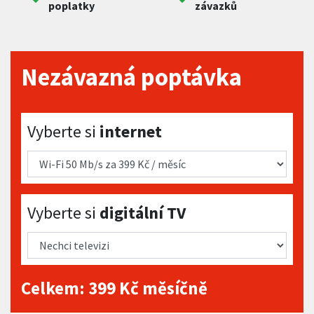
poplatky
závazků
Nezávazná poptávka
Vyberte si internet
Vyberte si
internet
Vyberte si digitální TV
Vyberte si
digitální TV
Celkem:
399
Kč měsíčně