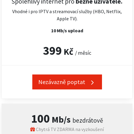
Spolehlivý internet pro
běžné uživatele.
Vhodné i pro IPTV a streamovací služby (HBO, Netflix,
Apple TV).
10 Mb/s upload
399
Kč
/ měsíc
Nezávazně poptat
100
Mb/s
bezdrátově
Chytrá TV ZDARMA na vyzkoušení