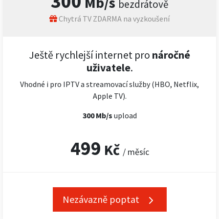
300
Mb/s
bezdrátově
Chytrá TV ZDARMA na vyzkoušení
Ještě rychlejší internet pro
náročné
uživatele
.
Vhodné i pro IPTV a streamovací služby (HBO, Netflix,
Apple TV).
300 Mb/s
upload
499
Kč
/ měsíc
Nezávazně poptat