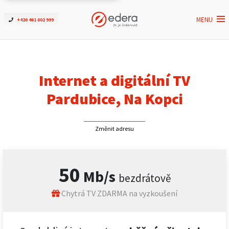
MENU
+420 461 002 999
Ověřit dostupnost
Internet
Internet a digitální TV
ČEZNET TV
Pardubice, Na Kopci
Podpora
Změnit adresu
Pro firmy
50
Mb/s
bezdrátově
Kontakt
Chytrá TV ZDARMA na vyzkoušení