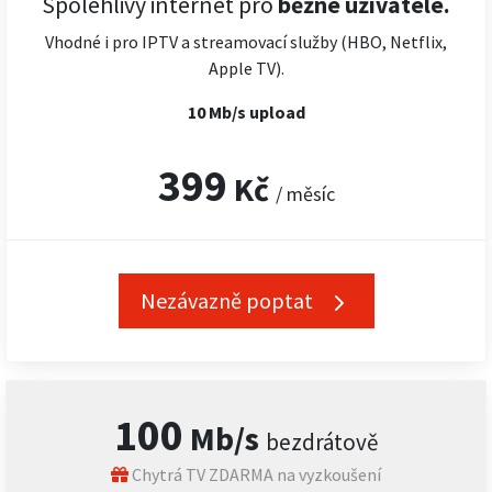
Spolehlivý internet pro
běžné uživatele.
Vhodné i pro IPTV a streamovací služby (HBO, Netflix,
Apple TV).
10 Mb/s upload
399
Kč
/ měsíc
Nezávazně poptat
100
Mb/s
bezdrátově
Chytrá TV ZDARMA na vyzkoušení