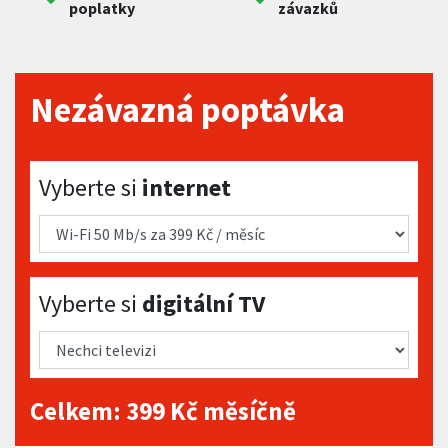
poplatky
závazků
Nezávazná poptávka
Vyberte si internet
Vyberte si
internet
Vyberte si digitální TV
Vyberte si
digitální TV
Celkem:
399
Kč měsíčně