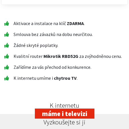
Aktivace a instalace na klíč
ZDARMA
.
Smlouva bez závazků na dobu neurčitou.
Žádné skryté poplatky.
Kvalitní router
Mikrotik RBD52G
za zvýhodněnou cenu.
Zařídíme za vás přechod od konkurence.
K internetu umíme i
chytrou TV
.
K internetu
máme i televizi
Vyzkoušejte si ji