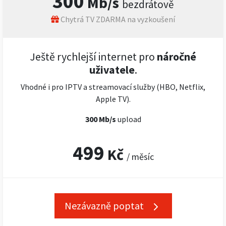
300
Mb/s
bezdrátově
Chytrá TV ZDARMA na vyzkoušení
Ještě rychlejší internet pro
náročné
uživatele
.
Vhodné i pro IPTV a streamovací služby (HBO, Netflix,
Apple TV).
300 Mb/s
upload
499
Kč
/ měsíc
Nezávazně poptat