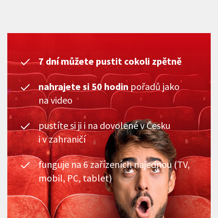
7 dní můžete pustit cokoli zpětně
nahrajete si 50 hodin
pořadů jako
na video
pustíte si ji i na dovolené v Česku
i v zahraničí
funguje na 6 zařízeních najednou (TV,
mobil, PC, tablet)