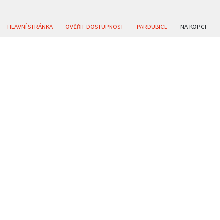
HLAVNÍ STRÁNKA
OVĚŘIT DOSTUPNOST
PARDUBICE
NA KOPCI