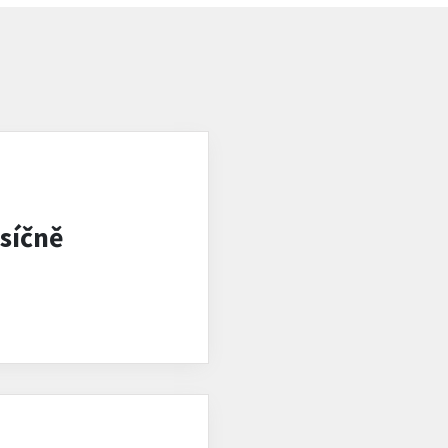
síčně