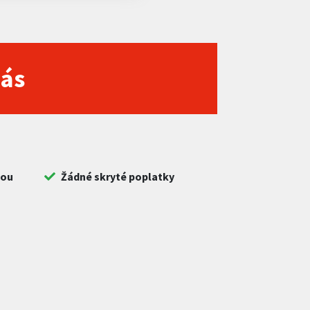
nás
bou
Žádné skryté poplatky