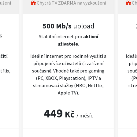
ušení
Chytrá TV ZDARMA na vyzkoušení
Ch
500 Mb/s
upload
é
Stabilní internet pro
aktivní
uživatele.
žití.
Ideální internet pro rodinné využití a
Ideál
připojení více uživatelů či zařízení
přip
flix,
současně. Vhodné také pro gaming
souč
(PC, XBOX, Playstation), IPTV a
(P
streamovací služby (HBO, Netflix,
stre
Apple TV).
449
Kč
/ měsíc