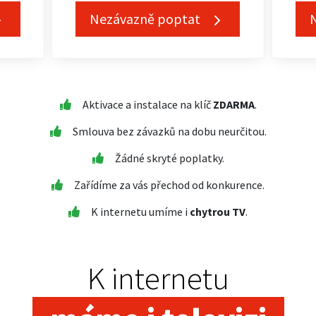
Nezávazně poptat
Aktivace a instalace na klíč
ZDARMA
.
Smlouva bez závazků na dobu neurčitou.
Žádné skryté poplatky.
Zařídíme za vás přechod od konkurence.
K internetu umíme i
chytrou TV
.
K internetu