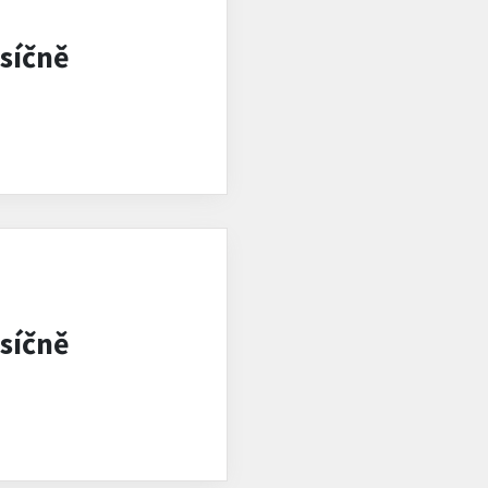
síčně
síčně