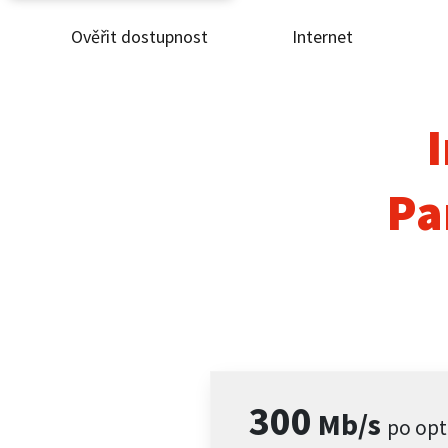
Ověřit dostupnost
Internet
Ověř
Inte
I
ČEZ
Pa
Pod
Pro 
Kont
300
Mb/s
po opt