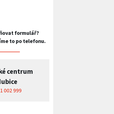
ňovat formulář?
íme to po telefonu.
ké centrum
dubice
1 002 999