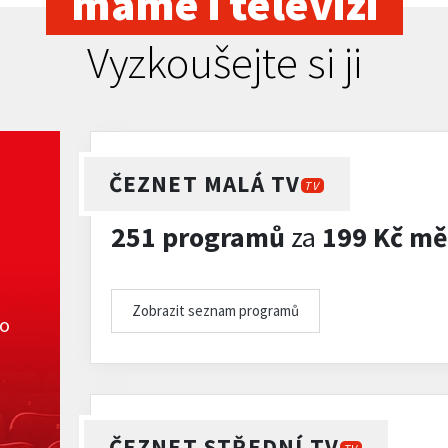
máme i televizi
Vyzkoušejte si ji
ČEZNET MALÁ TV
TV
251 programů
za
199 Kč mě
Zobrazit seznam programů
ko
ČEZNET STŘEDNÍ TV