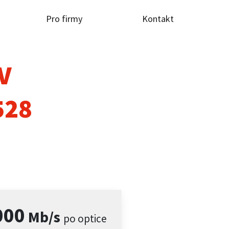
Pro firmy
Kontakt
TV
528
000
Mb/s
po optice