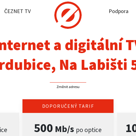
ČEZNET TV
Podpora
it dostupnost
rnet
nternet a digitální 
NET TV
rdubice, Na Labišti 
pora
Změnit adresu
firmy
akt
DOPORUČENÝ TARIF
500
1
Mb/s
ice
po optice