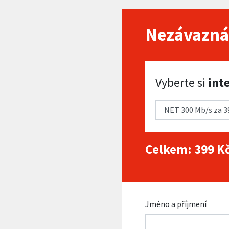
Nezávazná
Vyberte si internet
Vyberte si
int
Celkem:
399
Kč
Jméno a příjmení