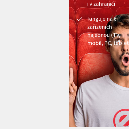
i v zahraničí
funguje na 6
zařízeních
najednou (TV,
mobil, PC, tablet