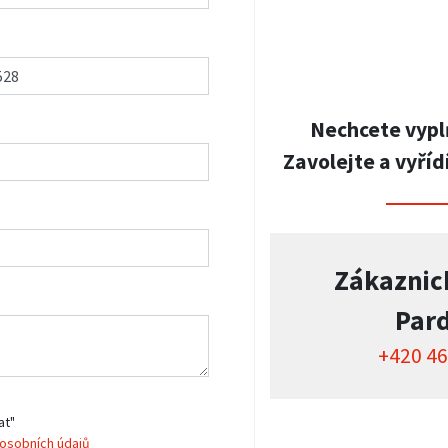
Nechcete vypl
Zavolejte a vyříd
Zákaznic
Par
+420 46
at"
osobních údajů