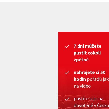
7 dní můžete
pustit cokoli
zpětně
nahrajete si 50
hodin
pořadů ja
na video
pustíte si ji i na
dovolené v Česku