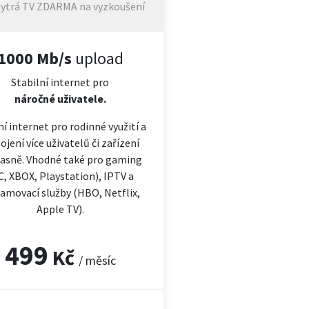
ytrá TV ZDARMA na vyzkoušení
1000 Mb/s
upload
Stabilní internet pro
náročné
uživatele.
ní internet pro rodinné využití a
ojení více uživatelů či zařízení
asně. Vhodné také pro gaming
C, XBOX, Playstation), IPTV a
amovací služby (HBO, Netflix,
Apple TV).
499
Kč
/ měsíc