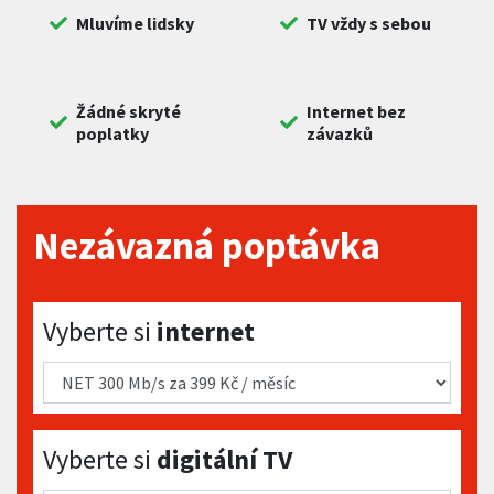
Mluvíme lidsky
TV vždy s sebou
Žádné skryté
Internet bez
poplatky
závazků
Nezávazná poptávka
Vyberte si internet
Vyberte si
internet
Vyberte si digitální TV
Vyberte si
digitální TV