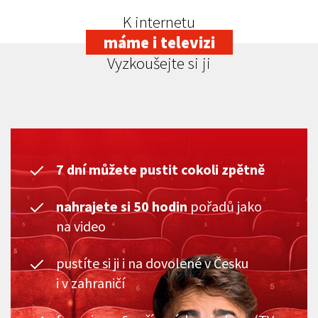
K internetu
máme i televizi
Vyzkoušejte si ji
7 dní můžete pustit cokoli zpětně
nahrajete si 50 hodin
pořadů jako
na video
pustíte si ji i na dovolené v Česku
i v zahraničí