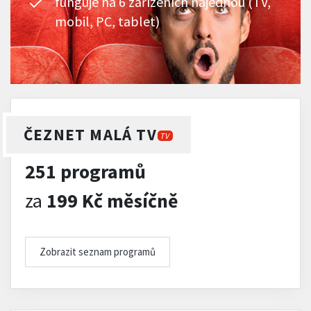
funguje na 6 zařízeních najednou (TV,
mobil, PC, tablet)
ČEZNET MALÁ TV
TV
251 programů
za
199 Kč měsíčně
Zobrazit seznam programů