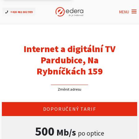
MENU
+420 461 002 999
Ověřit dostupnost
Internet
Internet a digitální TV
ČEZNET TV
Pardubice, Na
Rybníčkách 159
Podpora
Změnit adresu
Pro firmy
Kontakt
DOPORUČENÝ TARIF
500
Mb/s
po optice