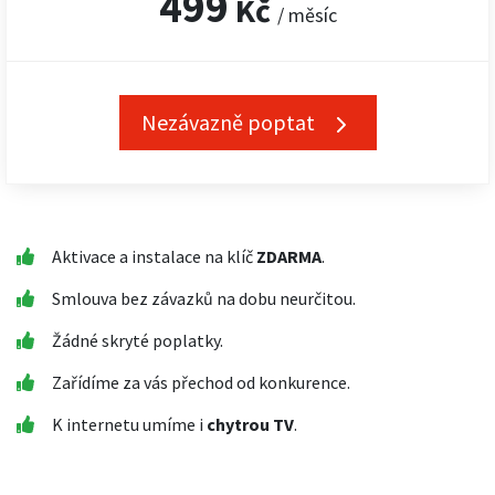
499
Kč
/ měsíc
Nezávazně poptat
Aktivace a instalace na klíč
ZDARMA
.
Smlouva bez závazků na dobu neurčitou.
Žádné skryté poplatky.
Zařídíme za vás přechod od konkurence.
K internetu umíme i
chytrou TV
.