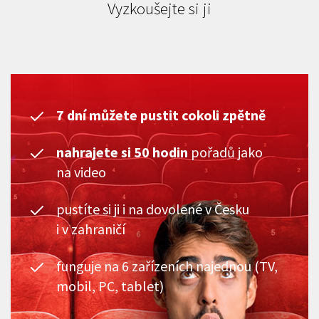
Vyzkoušejte si ji
7 dní můžete pustit cokoli zpětně
nahrajete si 50 hodin
pořadů jako
na video
pustíte si ji i na dovolené v Česku
i v zahraničí
funguje na 6 zařízeních najednou (TV,
mobil, PC, tablet)