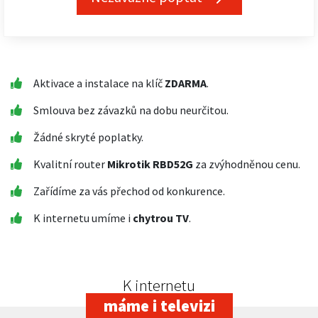
Aktivace a instalace na klíč
ZDARMA
.
Smlouva bez závazků na dobu neurčitou.
Žádné skryté poplatky.
Kvalitní router
Mikrotik RBD52G
za zvýhodněnou cenu.
Zařídíme za vás přechod od konkurence.
K internetu umíme i
chytrou TV
.
K internetu
máme i televizi