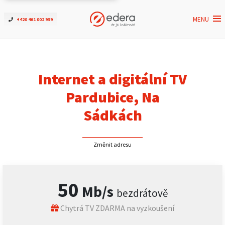
MENU
+420 461 002 999
Ověřit dostupnost
Internet
Internet a digitální TV
ČEZNET TV
Pardubice, Na
Sádkách
Podpora
Změnit adresu
Pro firmy
Kontakt
50
Mb/s
bezdrátově
Chytrá TV ZDARMA na vyzkoušení