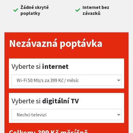
Žádné skryté
Internet bez
poplatky
závazků
Nezávazná poptávka
Vyberte si internet
Vyberte si
internet
Vyberte si digitální TV
Vyberte si
digitální TV
Celkem:
399
Kč měsíčně