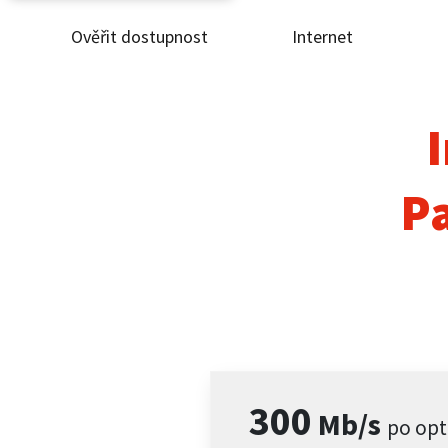
Ověřit dostupnost
Internet
Ověř
Inte
I
ČEZ
Pa
Pod
Pro 
Kont
300
Mb/s
po opt