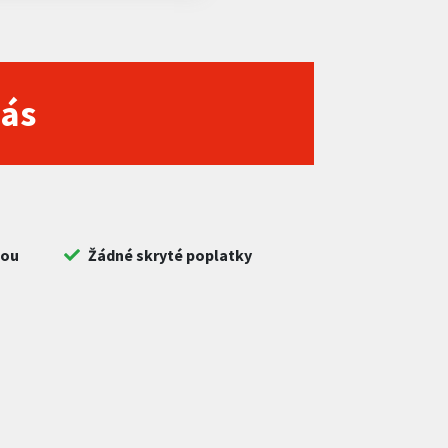
nás
bou
Žádné skryté poplatky