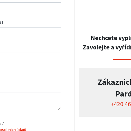
Nechcete vypl
Zavolejte a vyříd
Zákaznic
Par
+420 46
at"
osobních údajů