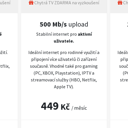
ušení
Chytrá TV ZDARMA na vyzkoušení
Ch
500 Mb/s
upload
é
Stabilní internet pro
aktivní
uživatele.
žití.
Ideální internet pro rodinné využití a
Ideál
připojení více uživatelů či zařízení
přip
flix,
současně. Vhodné také pro gaming
souč
(PC, XBOX, Playstation), IPTV a
(P
streamovací služby (HBO, Netflix,
stre
Apple TV).
449
Kč
/ měsíc