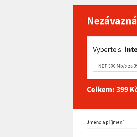
Nezávazná
Vyberte si internet
Vyberte si
int
Celkem:
399
Kč
Jméno a příjmení