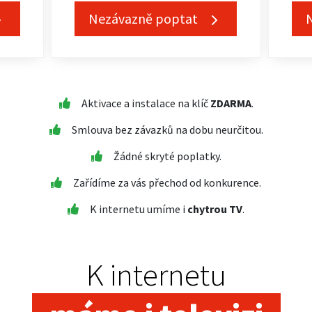
Nezávazně poptat
Aktivace a instalace na klíč
ZDARMA
.
Smlouva bez závazků na dobu neurčitou.
Žádné skryté poplatky.
Zařídíme za vás přechod od konkurence.
K internetu umíme i
chytrou TV
.
K internetu