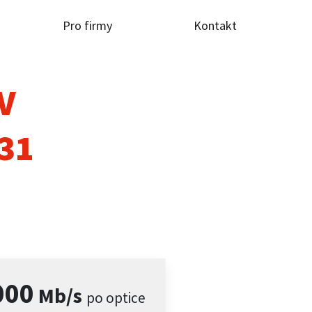
Pro firmy
Kontakt
TV
131
000
Mb/s
po optice