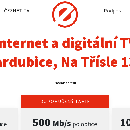
ČEZNET TV
Podpora
it dostupnost
rnet
nternet a digitální 
NET TV
rdubice, Na Třísle 
pora
Změnit adresu
firmy
akt
DOPORUČENÝ TARIF
500
1
Mb/s
ice
po optice