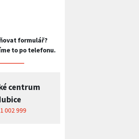
ňovat formulář?
íme to po telefonu.
ké centrum
dubice
1 002 999