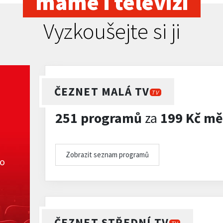
máme i televizi
Vyzkoušejte si ji
ČEZNET MALÁ TV
TV
251 programů
za
199 Kč mě
Zobrazit seznam programů
ko
ČEZNET STŘEDNÍ TV