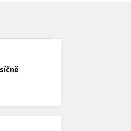
síčně