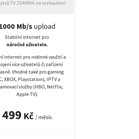
ytrá TV ZDARMA na vyzkoušení
1000 Mb/s
upload
Stabilní internet pro
náročné
uživatele.
ní internet pro rodinné využití a
ojení více uživatelů či zařízení
asně. Vhodné také pro gaming
C, XBOX, Playstation), IPTV a
amovací služby (HBO, Netflix,
Apple TV).
499
Kč
/ měsíc