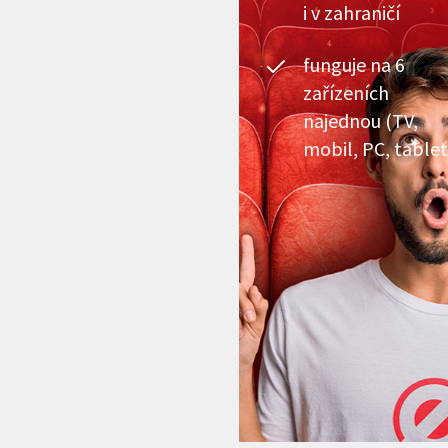
i v zahraničí
funguje na 6
zařízeních
najednou (TV,
mobil, PC, tablet