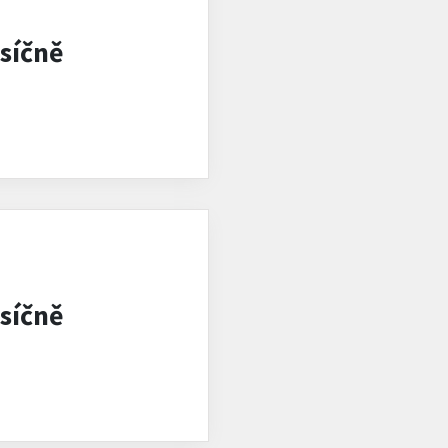
síčně
síčně