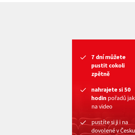
7 dní můžete
pustit cokoli
zpětně
nahrajete si 50
hodin
pořadů ja
na video
pustíte si ji i na
dovolené v Česku