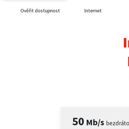
Ověřit dostupnost
Internet
Ověř
Inte
I
ČEZ
Pod
Pro 
Kont
50
Mb/s
bezdrát