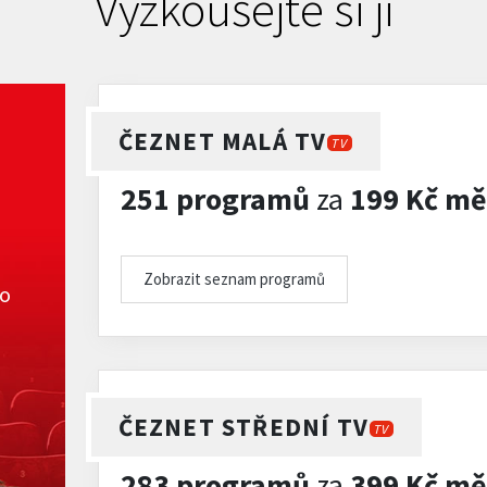
Vyzkoušejte si ji
ČEZNET MALÁ TV
TV
251 programů
za
199 Kč mě
Zobrazit seznam programů
ko
ČEZNET STŘEDNÍ TV
TV
283 programů
za
399 Kč mě