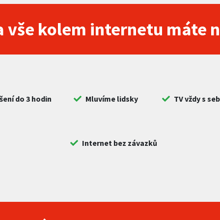
 vše kolem internetu máte 
šení do 3 hodin
Mluvíme lidsky
TV vždy s se
Internet bez závazků