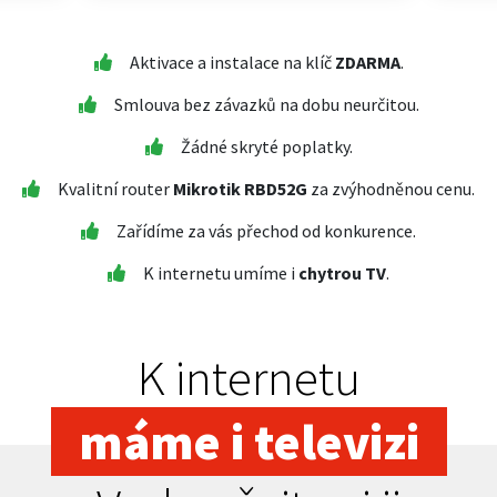
Aktivace a instalace na klíč
ZDARMA
.
Smlouva bez závazků na dobu neurčitou.
Žádné skryté poplatky.
Kvalitní router
Mikrotik RBD52G
za zvýhodněnou cenu.
Zařídíme za vás přechod od konkurence.
K internetu umíme i
chytrou TV
.
K internetu
máme i televizi