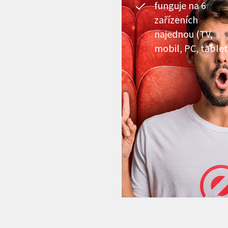
funguje na 6
zařízeních
najednou (TV,
mobil, PC, tablet