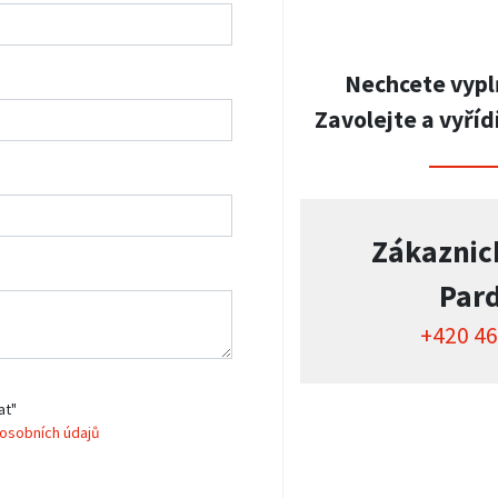
Nechcete vypl
Zavolejte a vyříd
Zákaznic
Par
+420 46
at"
osobních údajů