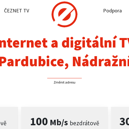
ČEZNET TV
Podpora
it dostupnost
rnet
nternet a digitální 
NET TV
Pardubice, Nádražn
pora
Změnit adresu
firmy
akt
100
3
Mb/s
ově
bezdrátově