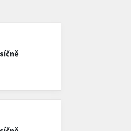
síčně
síčně