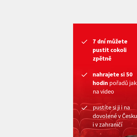
7 dní můžete
pustit cokoli
zpětně
nahrajete si 50
hodin
pořadů ja
na video
pustíte si ji i na
dovolené v Česku
i v zahraničí