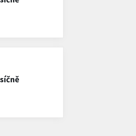
síčně