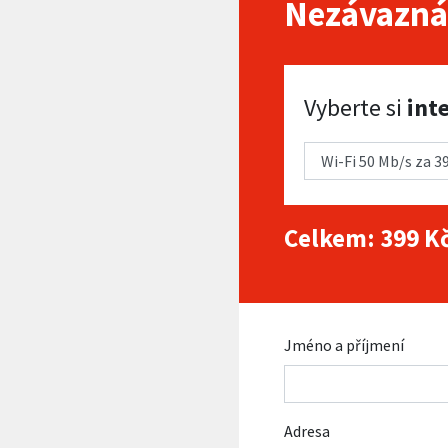
Nezávazná
Vyberte si internet
Vyberte si
int
Celkem:
399
Kč
Jméno a příjmení
Adresa