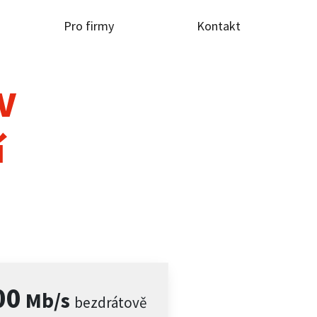
Pro firmy
Kontakt
TV
í
00
Mb/s
bezdrátově