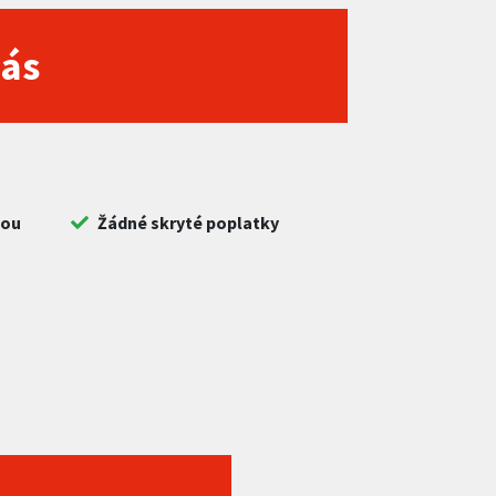
nás
bou
Žádné skryté poplatky