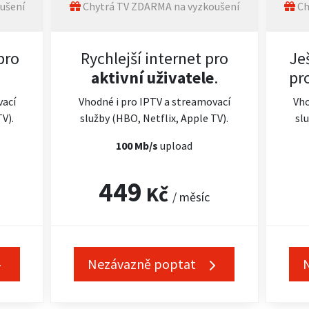
ušení
Chytrá TV ZDARMA na vyzkoušení
Ch
pro
Rychlejší internet pro
Je
aktivní uživatele
.
pr
vací
Vhodné i pro IPTV a streamovací
Vho
TV).
služby (HBO, Netflix, Apple TV).
slu
100 Mb/s
upload
449
Kč
/ měsíc
Nezávazně poptat