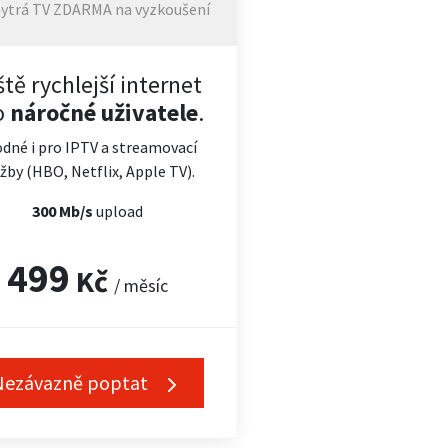
ytrá TV ZDARMA na vyzkoušení
ště rychlejší internet
o
náročné uživatele
.
dné i pro IPTV a streamovací
žby (HBO, Netflix, Apple TV).
300 Mb/s
upload
499
Kč
/ měsíc
Nezávazně poptat