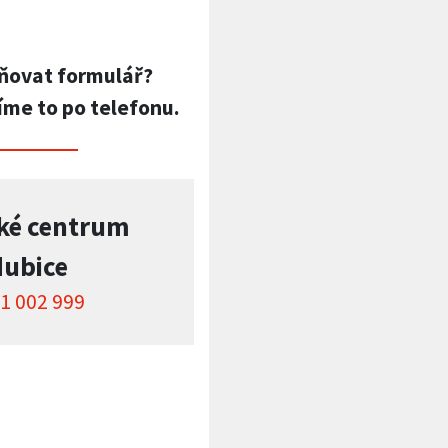
ňovat formulář?
íme to po telefonu.
ké centrum
dubice
1 002 999