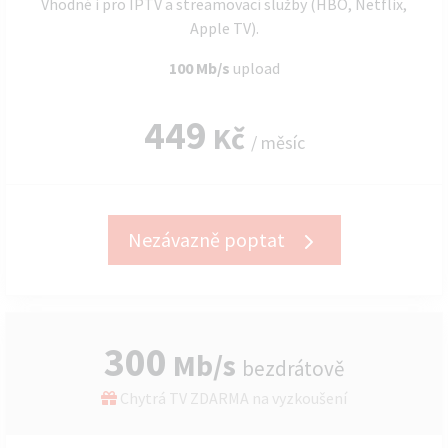
Vhodné i pro IPTV a streamovací služby (HBO, Netflix,
Apple TV).
100 Mb/s
upload
449
Kč
/ měsíc
Nezávazně poptat
300
Mb/s
bezdrátově
Chytrá TV ZDARMA na vyzkoušení