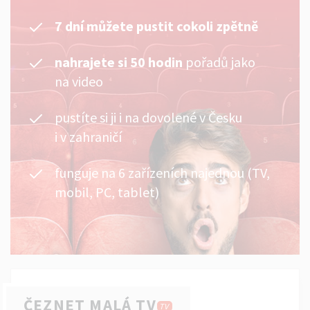
7 dní můžete pustit cokoli zpětně
nahrajete si 50 hodin
pořadů jako
na video
pustíte si ji i na dovolené v Česku
i v zahraničí
funguje na 6 zařízeních najednou (TV,
mobil, PC, tablet)
ČEZNET MALÁ TV
TV