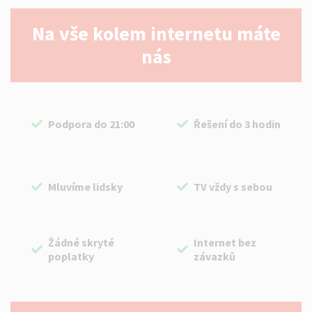
Na vše kolem internetu máte
nás
Podpora do 21:00
Řešení do 3 hodin
Mluvíme lidsky
TV vždy s sebou
Žádné skryté
Internet bez
poplatky
závazků