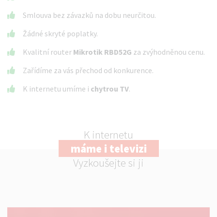
Smlouva bez závazků na dobu neurčitou.
Žádné skryté poplatky.
Kvalitní router
Mikrotik RBD52G
za zvýhodněnou cenu.
Zařídíme za vás přechod od konkurence.
K internetu umíme i
chytrou TV
.
K internetu
máme i televizi
Vyzkoušejte si ji