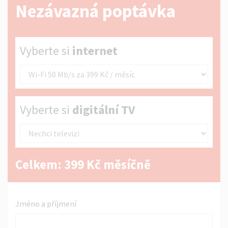
Nezávazná poptávka
Vyberte si internet
Vyberte si
internet
Vyberte si digitální TV
Vyberte si
digitální TV
Celkem:
399
Kč měsíčně
Jméno a příjmení