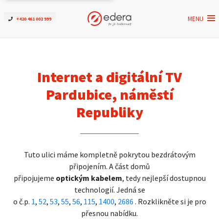
MENU
+420 461 002 999
Ověřit dostupnost
Internet
Internet a digitální TV
ČEZNET TV
Pardubice, náměstí
Republiky
Podpora
Pro firmy
Tuto ulici máme kompletně pokrytou bezdrátovým
připojením. A část domů
Kontakt
připojujeme
optickým kabelem
, tedy nejlepší dostupnou
technologií. Jedná se
o č.p.
1
,
52
,
53
,
55
,
56
,
115
,
1400
,
2686
. Rozklikněte si je pro
přesnou nabídku.