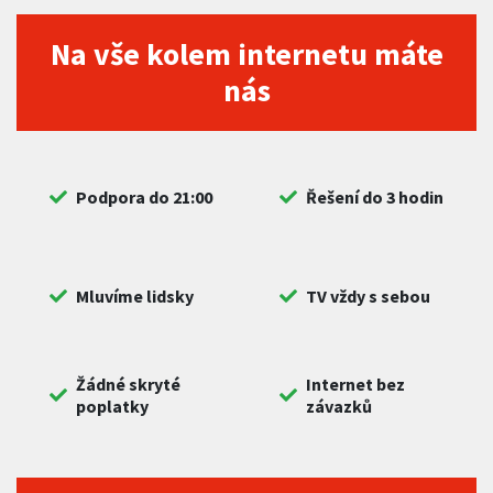
Na vše kolem internetu máte
nás
Podpora do 21:00
Řešení do 3 hodin
Mluvíme lidsky
TV vždy s sebou
Žádné skryté
Internet bez
poplatky
závazků