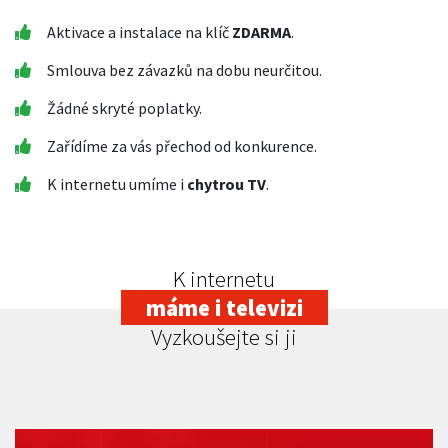
Aktivace a instalace na klíč
ZDARMA
.
Smlouva bez závazků na dobu neurčitou.
Žádné skryté poplatky.
Zařídíme za vás přechod od konkurence.
K internetu umíme i
chytrou TV
.
K internetu
máme i televizi
Vyzkoušejte si ji