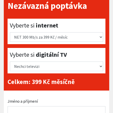
Nezávazná poptávka
Vyberte si internet
Vyberte si
internet
Vyberte si digitální TV
Vyberte si
digitální TV
Celkem:
399
Kč měsíčně
Jméno a příjmení