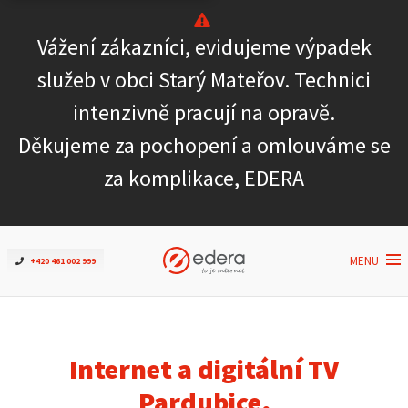
Vážení zákazníci, evidujeme výpadek
Ověřit dostupnost
služeb v obci Starý Mateřov. Technici
intenzivně pracují na opravě.
Internet
Děkujeme za pochopení a omlouváme se
ČEZNET TV
za komplikace, EDERA
Podpora
MENU
+420 461 002 999
Pro firmy
Kontakt
Internet a digitální TV
Pardubice,