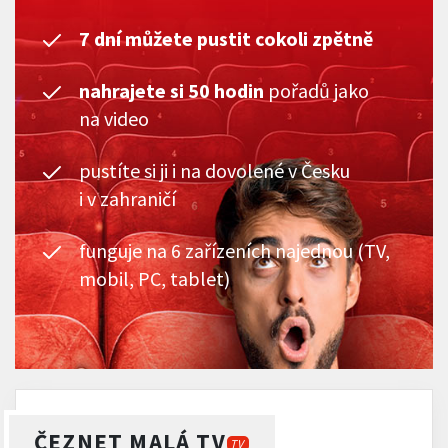
7 dní můžete pustit cokoli zpětně
nahrajete si 50 hodin
pořadů jako
na video
pustíte si ji i na dovolené v Česku
i v zahraničí
funguje na 6 zařízeních najednou (TV,
mobil, PC, tablet)
ČEZNET MALÁ TV
TV