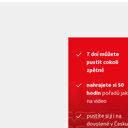
7 dní můžete
pustit cokoli
zpětně
nahrajete si 50
hodin
pořadů ja
na video
pustíte si ji i na
dovolené v Česku