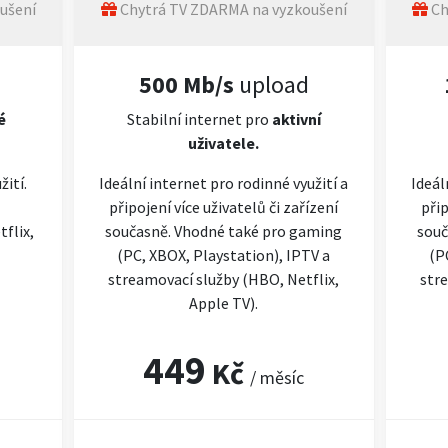
ušení
Chytrá TV ZDARMA na vyzkoušení
Ch
500 Mb/s
upload
é
Stabilní internet pro
aktivní
uživatele.
žití.
Ideální internet pro rodinné využití a
Ideál
připojení více uživatelů či zařízení
přip
flix,
současně. Vhodné také pro gaming
souč
(PC, XBOX, Playstation), IPTV a
(P
streamovací služby (HBO, Netflix,
stre
Apple TV).
449
Kč
/ měsíc