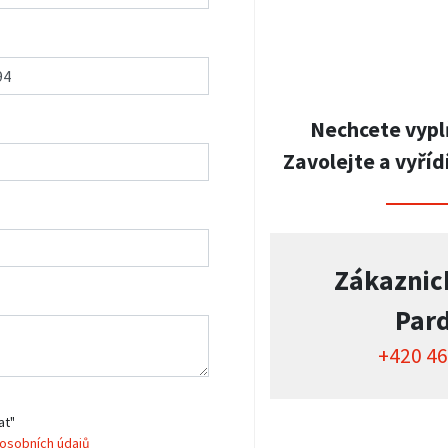
Nechcete vypl
Zavolejte a vyříd
Zákaznic
Par
+420 46
at"
osobních údajů