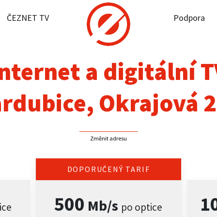
ČEZNET TV
Podpora
it dostupnost
rnet
nternet a digitální 
NET TV
rdubice, Okrajová 
pora
Změnit adresu
firmy
akt
DOPORUČENÝ TARIF
500
1
Mb/s
ice
po optice