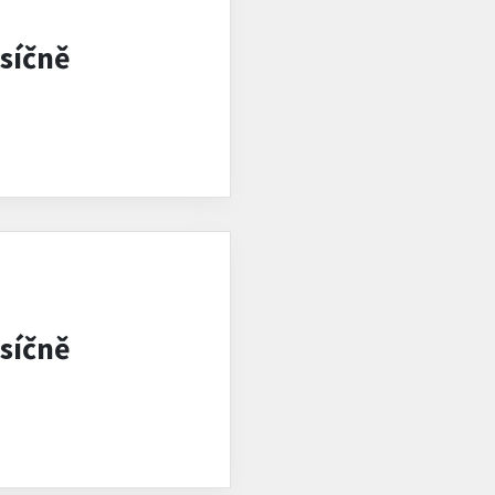
síčně
síčně