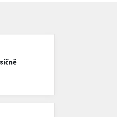
síčně