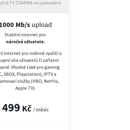
ytrá TV ZDARMA na vyzkoušení
1000 Mb/s
upload
Stabilní internet pro
náročné
uživatele.
ní internet pro rodinné využití a
ojení více uživatelů či zařízení
asně. Vhodné také pro gaming
C, XBOX, Playstation), IPTV a
amovací služby (HBO, Netflix,
Apple TV).
499
Kč
/ měsíc