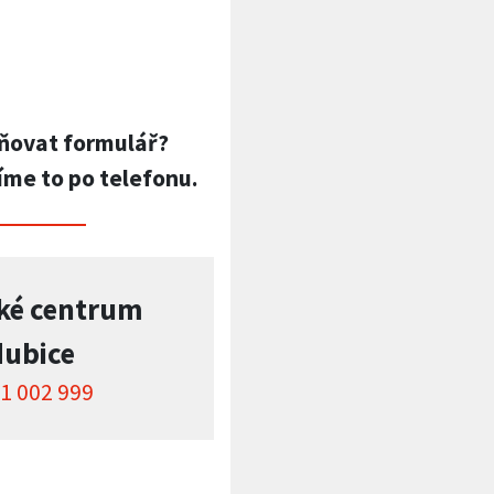
ňovat formulář?
íme to po telefonu.
ké centrum
dubice
1 002 999