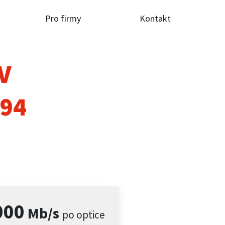
Pro firmy
Kontakt
TV
294
000
Mb/s
po optice