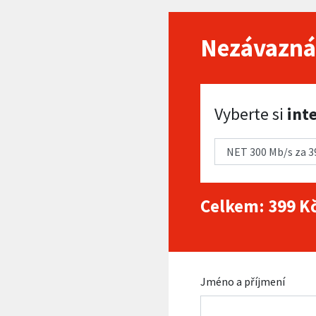
Nezávazná
Vyberte si internet
Vyberte si
int
Celkem:
399
Kč
Jméno a příjmení