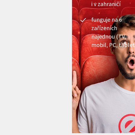
i v zahraničí
funguje na 6
zařízeních
najednou (TV,
mobil, PC, tablet