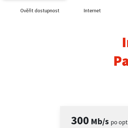
Ověřit dostupnost
Internet
Ověř
Inte
I
ČEZ
Pa
Pod
Pro 
Kont
300
Mb/s
po opt