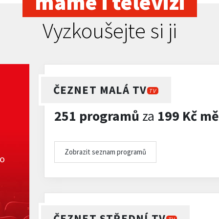
máme i televizi
Vyzkoušejte si ji
ČEZNET MALÁ TV
TV
251 programů
za
199 Kč mě
Zobrazit seznam programů
ko
ČEZNET STŘEDNÍ TV