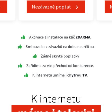
Nezávazně poptat
Aktivace a instalace na klíč
ZDARMA
.
Smlouva bez závazků na dobu neurčitou.
Žádné skryté poplatky.
Zařídíme za vás přechod od konkurence.
K internetu umíme i
chytrou TV
.
K internetu