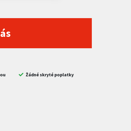
nás
bou
Žádné skryté poplatky