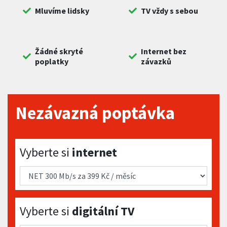
Mluvíme lidsky
TV vždy s sebou
Žádné skryté
Internet bez
poplatky
závazků
Nezávazná poptávka
Vyberte si internet
Vyberte si
internet
Vyberte si digitální TV
Vyberte si
digitální TV