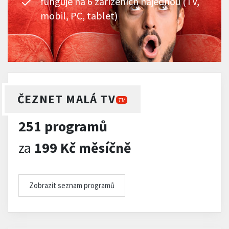
funguje na 6 zařízeních najednou (TV,
mobil, PC, tablet)
ČEZNET MALÁ TV
TV
251 programů
za
199 Kč měsíčně
Zobrazit seznam programů