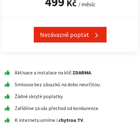
499
Kč
/ měsíc
Nezávazně poptat
Aktivace a instalace na klíč
ZDARMA
.
Smlouva bez závazků na dobu neurčitou.
Žádné skryté poplatky.
Zařídíme za vás přechod od konkurence.
K internetu umíme i
chytrou TV
.