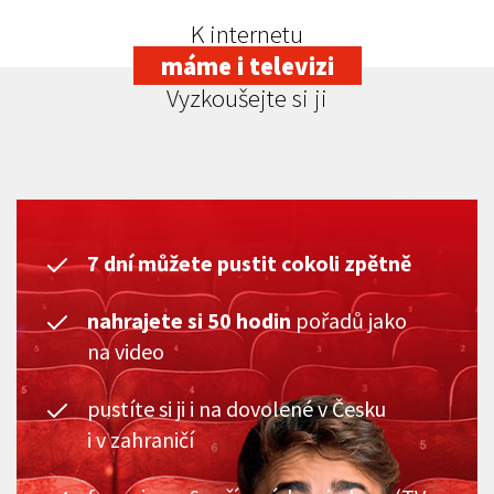
K internetu
máme i televizi
Vyzkoušejte si ji
7 dní můžete pustit cokoli zpětně
nahrajete si 50 hodin
pořadů jako
na video
pustíte si ji i na dovolené v Česku
i v zahraničí