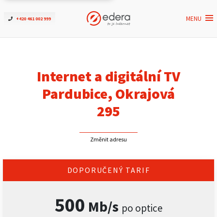
MENU
+420 461 002 999
Ověřit dostupnost
Internet
Internet a digitální TV
ČEZNET TV
Pardubice, Okrajová
295
Podpora
Změnit adresu
Pro firmy
Kontakt
DOPORUČENÝ TARIF
500
Mb/s
po optice