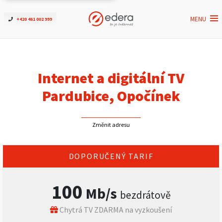
MENU
+420 461 002 999
Ověřit dostupnost
Internet
Internet a digitální TV
ČEZNET TV
Pardubice, Opočínek
Podpora
Změnit adresu
Pro firmy
DOPORUČENÝ TARIF
Kontakt
100
Mb/s
bezdrátově
Chytrá TV ZDARMA na vyzkoušení