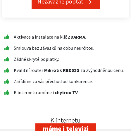
Nezávazně poptat
Aktivace a instalace na klíč
ZDARMA
.
Smlouva bez závazků na dobu neurčitou.
Žádné skryté poplatky.
Kvalitní router
Mikrotik RBD52G
za zvýhodněnou cenu.
Zařídíme za vás přechod od konkurence.
K internetu umíme i
chytrou TV
.
K internetu
máme i televizi