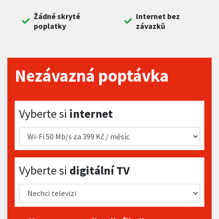
Žádné skryté
Internet bez
poplatky
závazků
Nezávazná poptávka
Vyberte si internet
Vyberte si
internet
Vyberte si digitální TV
Vyberte si
digitální TV