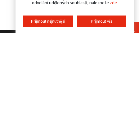
odvolání udělených souhlasů, naleznete
zde
.
Příjmout nejnutnější
Příjmout vše