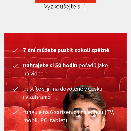
Vyzkoušejte si ji
7 dní můžete pustit cokoli zpětně
nahrajete si 50 hodin
pořadů jako
na video
pustíte si ji i na dovolené v Česku
i v zahraničí
funguje na 6 zařízeních najednou (TV,
mobil, PC, tablet)