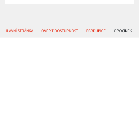
HLAVNÍ STRÁNKA
OVĚŘIT DOSTUPNOST
PARDUBICE
OPOČÍNEK