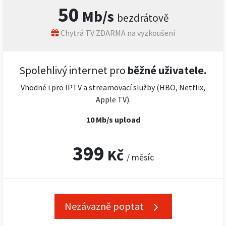
50
Mb/s
bezdrátově
Chytrá TV ZDARMA na vyzkoušení
Spolehlivý internet pro
běžné uživatele.
Vhodné i pro IPTV a streamovací služby (HBO, Netflix,
Apple TV).
10 Mb/s upload
399
Kč
/ měsíc
Nezávazně poptat