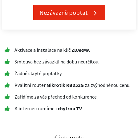
Nezávazně poptat
Aktivace a instalace na klíč
ZDARMA
.
Smlouva bez závazků na dobu neurčitou.
Žádné skryté poplatky.
Kvalitní router
Mikrotik RBD52G
za zvýhodněnou cenu.
Zařídíme za vás přechod od konkurence.
K internetu umíme i
chytrou TV
.
K internetu