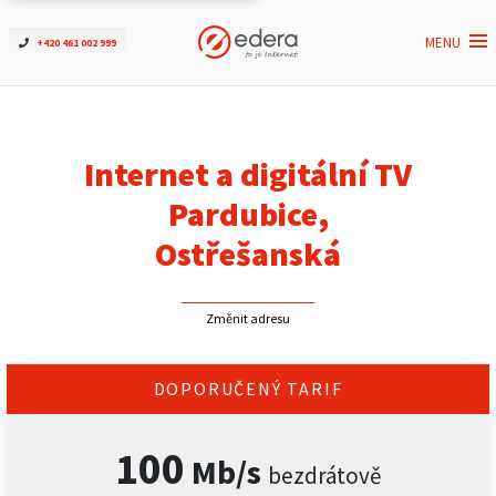
MENU
+420 461 002 999
Ověřit dostupnost
Internet
Internet a digitální TV
ČEZNET TV
Pardubice,
Ostřešanská
Podpora
Změnit adresu
Pro firmy
Kontakt
DOPORUČENÝ TARIF
100
Mb/s
bezdrátově