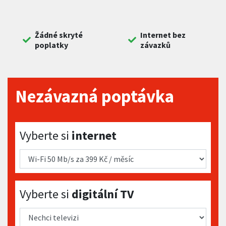
Žádné skryté
Internet bez
poplatky
závazků
Nezávazná poptávka
Vyberte si internet
Vyberte si
internet
Vyberte si digitální TV
Vyberte si
digitální TV