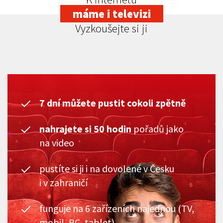
máme i televizi
Vyzkoušejte si ji
7 dní můžete pustit cokoli zpětně
nahrajete si 50 hodin
pořadů jako
na video
pustíte si ji i na dovolené v Česku
i v zahraničí
funguje na 6 zařízeních najednou (TV,
mobil, PC, tablet)