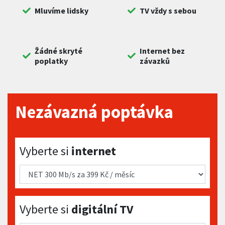
Mluvíme lidsky
TV vždy s sebou
Žádné skryté
Internet bez
poplatky
závazků
Nezávazná poptávka
Vyberte si internet
Vyberte si
internet
Vyberte si digitální TV
Vyberte si
digitální TV