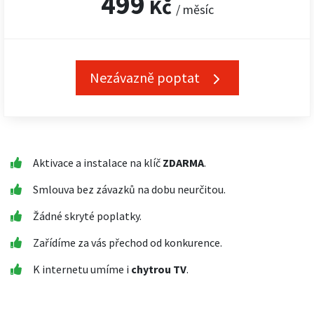
499
Kč
/ měsíc
Nezávazně poptat
Aktivace a instalace na klíč
ZDARMA
.
Smlouva bez závazků na dobu neurčitou.
Žádné skryté poplatky.
Zařídíme za vás přechod od konkurence.
K internetu umíme i
chytrou TV
.