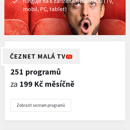
funguje na 6 zařízeních najednou (TV,
mobil, PC, tablet)
ČEZNET MALÁ TV
TV
251 programů
za
199 Kč měsíčně
Zobrazit seznam programů