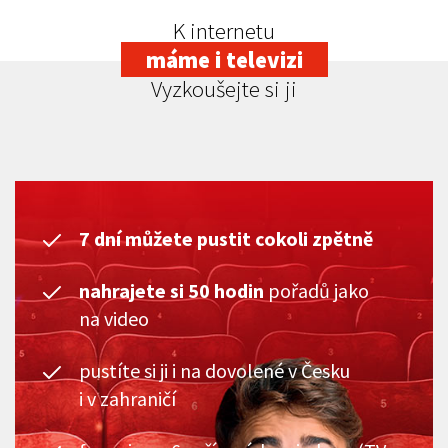
K internetu
máme i televizi
Vyzkoušejte si ji
7 dní můžete pustit cokoli zpětně
nahrajete si 50 hodin
pořadů jako
na video
pustíte si ji i na dovolené v Česku
i v zahraničí