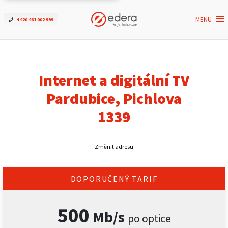
MENU
+420 461 002 999
Ověřit dostupnost
Internet
Internet a digitální TV
ČEZNET TV
Pardubice, Pichlova
1339
Podpora
Změnit adresu
Pro firmy
Kontakt
DOPORUČENÝ TARIF
500
Mb/s
po optice