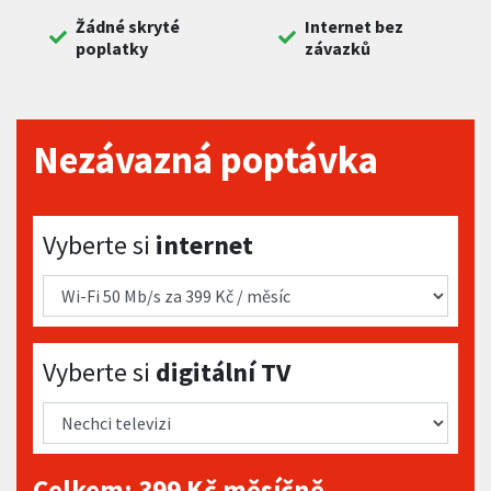
Žádné skryté
Internet bez
poplatky
závazků
Nezávazná poptávka
Vyberte si internet
Vyberte si
internet
Vyberte si digitální TV
Vyberte si
digitální TV
Celkem:
399
Kč měsíčně