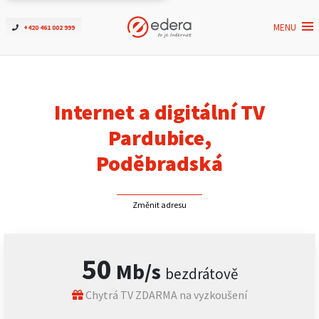
MENU
+420 461 002 999
Ověřit dostupnost
Internet
Internet a digitální TV
ČEZNET TV
Pardubice,
Poděbradská
Podpora
Změnit adresu
Pro firmy
Kontakt
50
Mb/s
bezdrátově
Chytrá TV ZDARMA na vyzkoušení