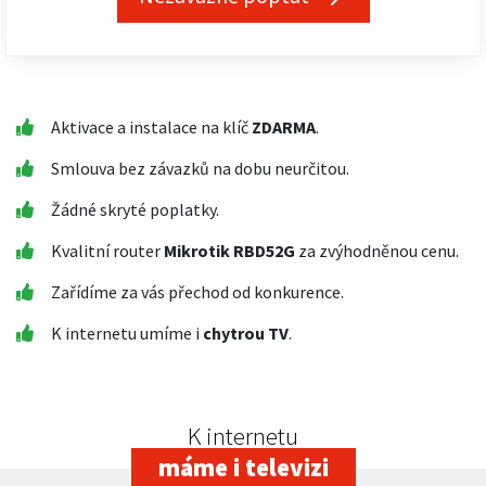
Aktivace a instalace na klíč
ZDARMA
.
Smlouva bez závazků na dobu neurčitou.
Žádné skryté poplatky.
Kvalitní router
Mikrotik RBD52G
za zvýhodněnou cenu.
Zařídíme za vás přechod od konkurence.
K internetu umíme i
chytrou TV
.
K internetu
máme i televizi