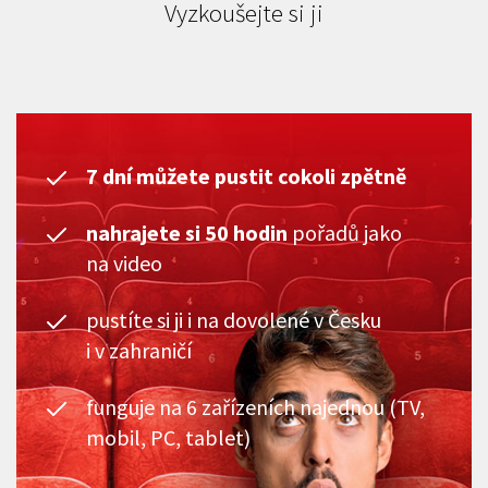
Vyzkoušejte si ji
7 dní můžete pustit cokoli zpětně
nahrajete si 50 hodin
pořadů jako
na video
pustíte si ji i na dovolené v Česku
i v zahraničí
funguje na 6 zařízeních najednou (TV,
mobil, PC, tablet)