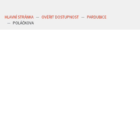
HLAVNÍ STRÁNKA
OVĚŘIT DOSTUPNOST
PARDUBICE
POLÁČKOVA