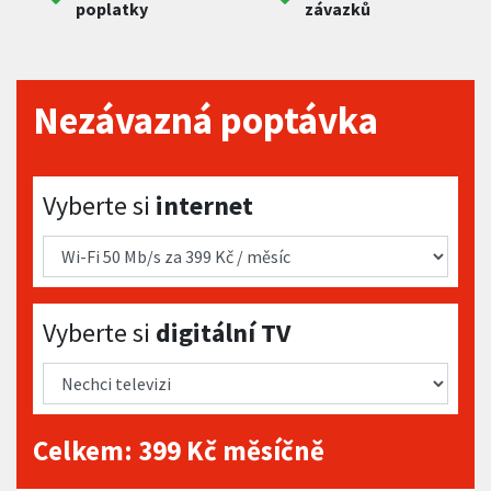
poplatky
závazků
Nezávazná poptávka
Vyberte si internet
Vyberte si
internet
Vyberte si digitální TV
Vyberte si
digitální TV
Celkem:
399
Kč měsíčně