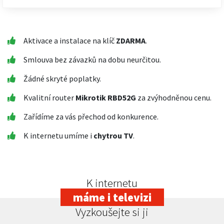
Aktivace a instalace na klíč
ZDARMA
.
Smlouva bez závazků na dobu neurčitou.
Žádné skryté poplatky.
Kvalitní router
Mikrotik RBD52G
za zvýhodněnou cenu.
Zařídíme za vás přechod od konkurence.
K internetu umíme i
chytrou TV
.
K internetu
máme i televizi
Vyzkoušejte si ji