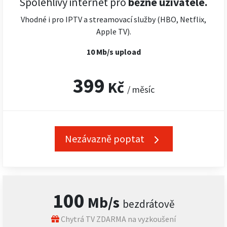
Spolehlivý internet pro
běžné uživatele.
Vhodné i pro IPTV a streamovací služby (HBO, Netflix,
Apple TV).
10 Mb/s upload
399
Kč
/ měsíc
Nezávazně poptat
100
Mb/s
bezdrátově
Chytrá TV ZDARMA na vyzkoušení