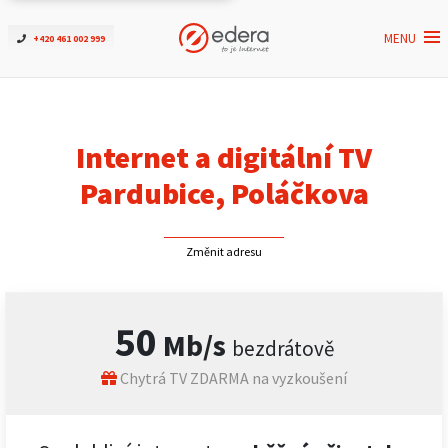
MENU
+420 461 002 999
Ověřit dostupnost
Internet
Internet a digitální TV
ČEZNET TV
Pardubice, Poláčkova
Podpora
Změnit adresu
Pro firmy
50
Mb/s
bezdrátově
Kontakt
Chytrá TV ZDARMA na vyzkoušení