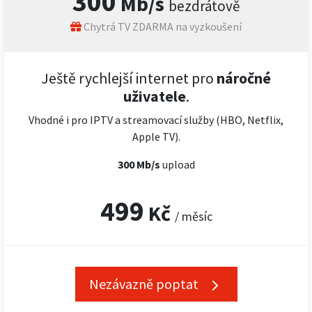
300
Mb/s
bezdrátově
Chytrá TV ZDARMA na vyzkoušení
Ještě rychlejší internet pro
náročné
uživatele
.
Vhodné i pro IPTV a streamovací služby (HBO, Netflix,
Apple TV).
300 Mb/s
upload
499
Kč
/ měsíc
Nezávazně poptat