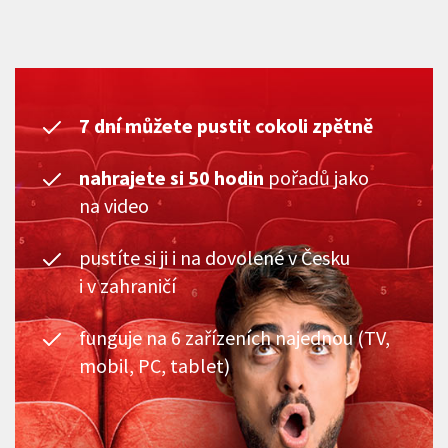
7 dní můžete pustit cokoli zpětně
nahrajete si 50 hodin
pořadů jako
na video
pustíte si ji i na dovolené v Česku
i v zahraničí
funguje na 6 zařízeních najednou (TV,
mobil, PC, tablet)