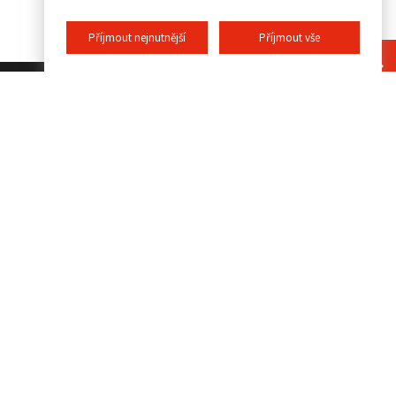
Příjmout nejnutnější
Příjmout vše