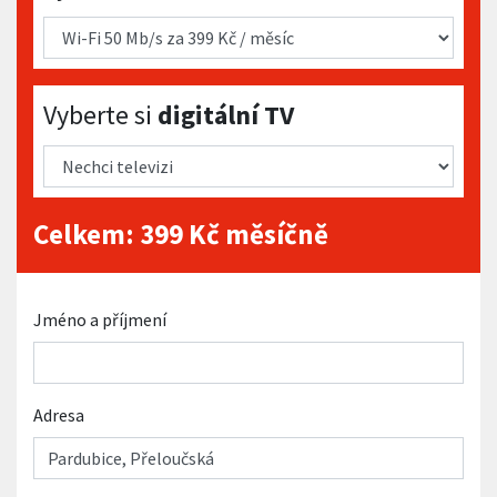
Vyberte si digitální TV
Vyberte si
digitální TV
Celkem:
399
Kč měsíčně
Jméno a příjmení
Adresa