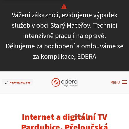
Vážení zákazníci, evidujeme výpadek
Ověřit dostupnost
služeb v obci Starý Mateřov. Technici
intenzivně pracují na opravě.
Internet
Děkujeme za pochopení a omlouváme se
ČEZNET TV
za komplikace, EDERA
Podpora
MENU
+420 461 002 999
Pro firmy
Kontakt
Internet a digitální TV
Pardubice, Přeloučská