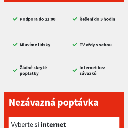
Podpora do 21:00
Řešení do 3 hodin
Mluvíme lidsky
TV vždy s sebou
Žádné skryté
Internet bez
poplatky
závazků
Nezávazná poptávka
Vyberte si internet
Vyberte si
internet