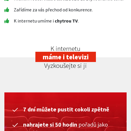
Zařídíme za vás přechod od konkurence.
K internetu umíme i
chytrou TV
.
K internetu
máme i televizi
Vyzkoušejte si ji
7 dní můžete pustit cokoli zpětně
nahrajete si 50 hodin
pořadů jako