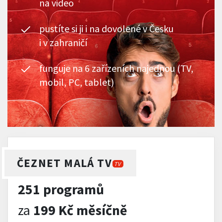
na video
pustíte si ji i na dovolené v Česku
i v zahraničí
funguje na 6 zařízeních najednou (TV,
mobil, PC, tablet)
ČEZNET MALÁ TV
TV
251 programů
za
199 Kč měsíčně