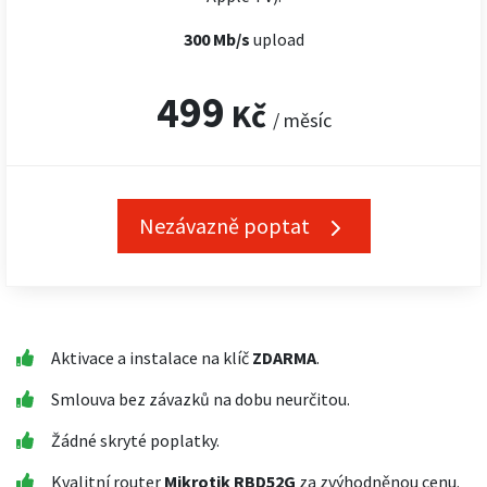
300 Mb/s
upload
499
Kč
/ měsíc
Nezávazně poptat
Aktivace a instalace na klíč
ZDARMA
.
Smlouva bez závazků na dobu neurčitou.
Žádné skryté poplatky.
Kvalitní router
Mikrotik RBD52G
za zvýhodněnou cenu.