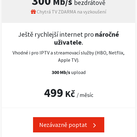
300
Mb/s
bezdrátově
Chytrá TV ZDARMA na vyzkoušení
Ještě rychlejší internet pro
náročné
uživatele
.
Vhodné i pro IPTV a streamovací služby (HBO, Netflix,
Apple TV).
300 Mb/s
upload
499
Kč
/ měsíc
Nezávazně poptat