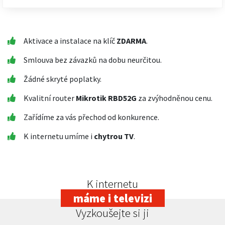
Aktivace a instalace na klíč
ZDARMA
.
Smlouva bez závazků na dobu neurčitou.
Žádné skryté poplatky.
Kvalitní router
Mikrotik RBD52G
za zvýhodněnou cenu.
Zařídíme za vás přechod od konkurence.
K internetu umíme i
chytrou TV
.
K internetu
máme i televizi
Vyzkoušejte si ji