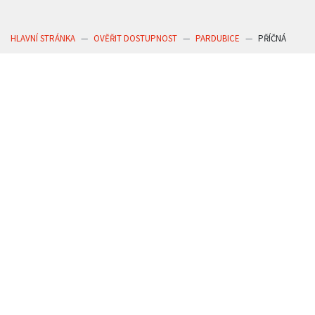
HLAVNÍ STRÁNKA
OVĚŘIT DOSTUPNOST
PARDUBICE
PŘÍČNÁ