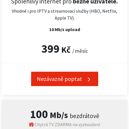
Spolehlivý internet pro
běžné uživatele.
Vhodné i pro IPTV a streamovací služby (HBO, Netflix,
Apple TV).
10 Mb/s upload
399
Kč
/ měsíc
Nezávazně poptat
100
Mb/s
bezdrátově
Chytrá TV ZDARMA na vyzkoušení