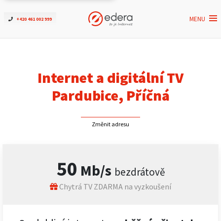
MENU
+420 461 002 999
Ověřit dostupnost
Internet
Internet a digitální TV
ČEZNET TV
Pardubice, Příčná
Podpora
Změnit adresu
Pro firmy
50
Mb/s
bezdrátově
Kontakt
Chytrá TV ZDARMA na vyzkoušení