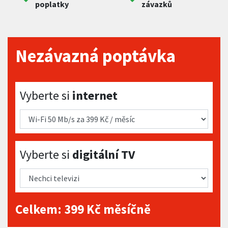
poplatky
závazků
Nezávazná poptávka
Vyberte si internet
Vyberte si
internet
Vyberte si digitální TV
Vyberte si
digitální TV
Celkem:
399
Kč měsíčně