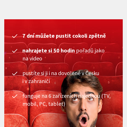
7 dní můžete pustit cokoli zpětně
nahrajete si 50 hodin
pořadů jako
na video
pustíte si ji i na dovolené v Česku
i v zahraničí
funguje na 6 zařízeních najednou (TV,
mobil, PC, tablet)