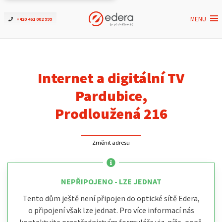
MENU
+420 461 002 999
Ověřit dostupnost
Internet
Internet a digitální TV
ČEZNET TV
Pardubice,
Prodloužená 216
Podpora
Změnit adresu
Pro firmy
Kontakt
NEPŘIPOJENO - LZE JEDNAT
Tento dům ještě není připojen do optické sítě Edera,
o připojení však lze jednat. Pro více informací nás