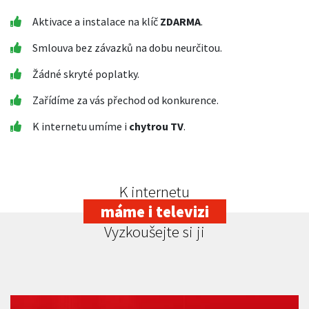
Aktivace a instalace na klíč
ZDARMA
.
Smlouva bez závazků na dobu neurčitou.
Žádné skryté poplatky.
Zařídíme za vás přechod od konkurence.
K internetu umíme i
chytrou TV
.
K internetu
máme i televizi
Vyzkoušejte si ji