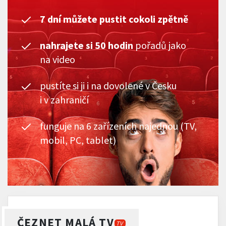
7 dní můžete pustit cokoli zpětně
nahrajete si 50 hodin
pořadů jako
na video
pustíte si ji i na dovolené v Česku
i v zahraničí
funguje na 6 zařízeních najednou (TV,
mobil, PC, tablet)
ČEZNET MALÁ TV
TV