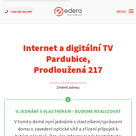
MENU
+420 461 002 999
Ověřit dostupnost
Internet
Internet a digitální TV
ČEZNET TV
Pardubice,
Prodloužená 217
Podpora
Změnit adresu
Pro firmy
Kontakt
V JEDNÁNÍ S VLASTNÍKEM - BUDEME REALIZOVAT
V tomto domě nyní jednáme s vlastníkem/správcem
domu o zavedení optické sítě a zřízení přípojek k