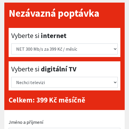
Nezávazná poptávka
Vyberte si internet
Vyberte si
internet
Vyberte si digitální TV
Vyberte si
digitální TV
Celkem:
399
Kč měsíčně
Jméno a příjmení