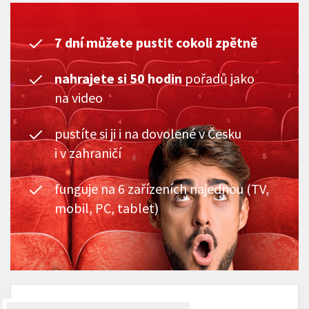
7 dní můžete pustit cokoli zpětně
nahrajete si 50 hodin
pořadů jako
na video
pustíte si ji i na dovolené v Česku
i v zahraničí
funguje na 6 zařízeních najednou (TV,
mobil, PC, tablet)