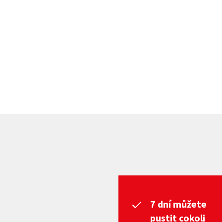
7 dní můžete
pustit cokoli