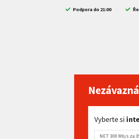
Podpora do 21:00
Ře
Nezávazná
Vyberte si internet
Vyberte si
int