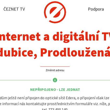
ČEZNET TV
Podpora
it dostupnost
rnet
nternet a digitální 
NET TV
dubice, Prodloužená
pora
Změnit adresu
firmy
akt
NEPŘIPOJENO - LZE JEDNAT
dům ještě není připojen do optické sítě Edera, o připojení však lze 
e informací nás kontaktujte prostřednictvím formuláře viz. níže, 
tel. 773 400 140.