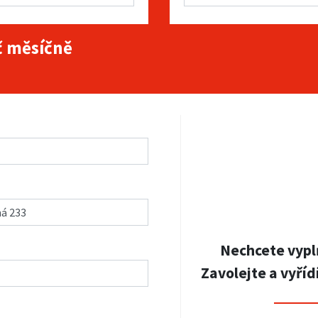
 měsíčně
Nechcete vypl
Zavolejte a vyříd