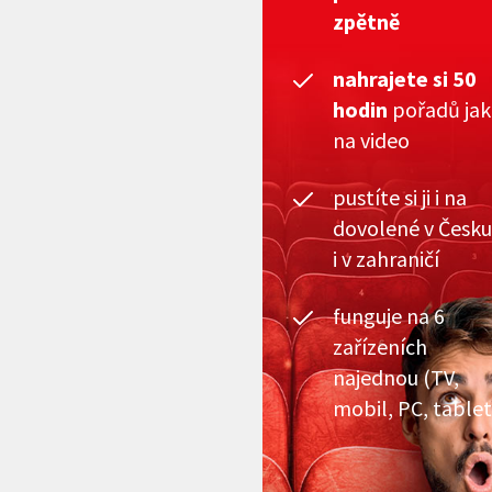
zpětně
nahrajete si 50
hodin
pořadů ja
na video
pustíte si ji i na
dovolené v Česku
i v zahraničí
funguje na 6
zařízeních
najednou (TV,
mobil, PC, tablet