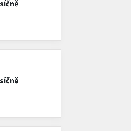
síčně
síčně