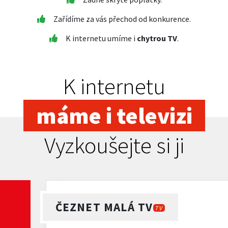
Zařídíme za vás přechod od konkurence.
K internetu umíme i
chytrou TV
.
K internetu
máme i televizi
Vyzkoušejte si ji
ČEZNET MALÁ TV
TV