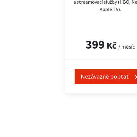
a streamovací služby (HBO, Net
Apple TV).
399
Kč
/ měsíc
Nezávazně poptat