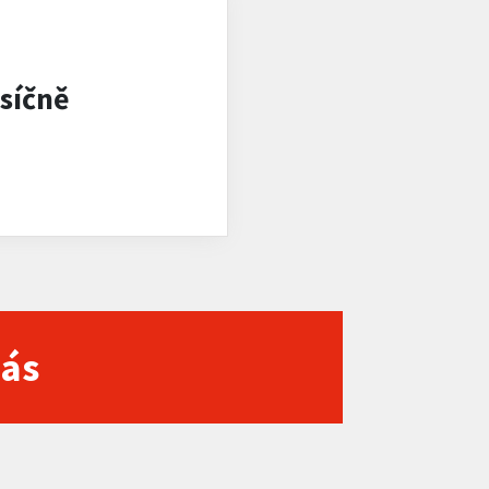
síčně
nás