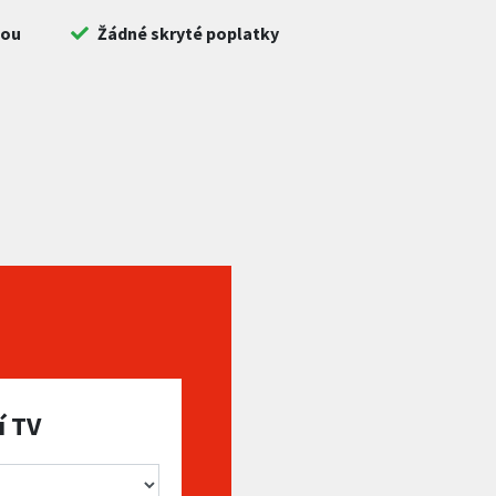
bou
Žádné skryté poplatky
í TV