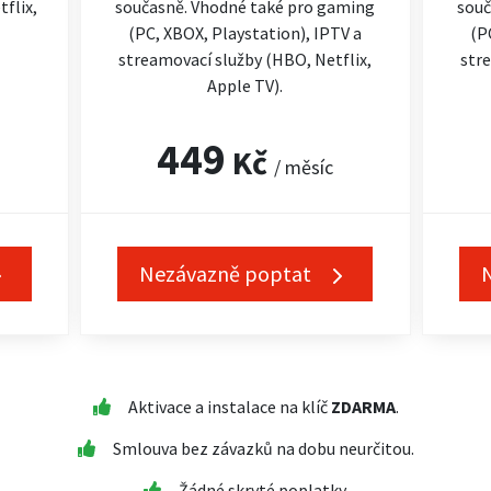
flix,
současně. Vhodné také pro gaming
souč
(PC, XBOX, Playstation), IPTV a
(P
streamovací služby (HBO, Netflix,
stre
Apple TV).
449
Kč
/ měsíc
Nezávazně poptat
Aktivace a instalace na klíč
ZDARMA
.
Smlouva bez závazků na dobu neurčitou.
Žádné skryté poplatky.