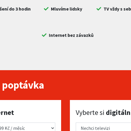
šení do 3 hodin
Mluvíme lidsky
TV vždy s se
Internet bez závazků
 poptávka
Vyberte si digitální TV
ernet
Vyberte si
digitáln