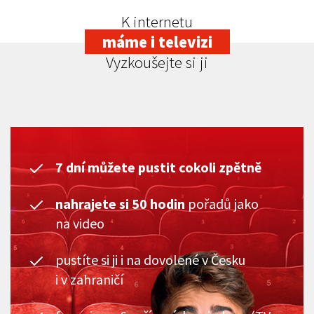
K internetu
máme i televizi
Vyzkoušejte si ji
7 dní můžete pustit cokoli zpětně
nahrajete si 50 hodin
pořadů jako
na video
pustíte si ji i na dovolené v Česku
i v zahraničí