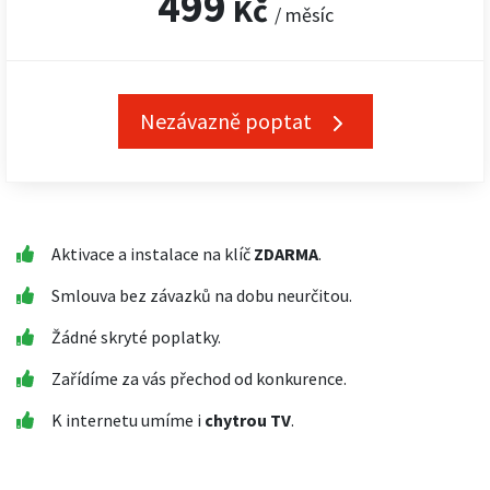
499
Kč
/ měsíc
Nezávazně poptat
Aktivace a instalace na klíč
ZDARMA
.
Smlouva bez závazků na dobu neurčitou.
Žádné skryté poplatky.
Zařídíme za vás přechod od konkurence.
K internetu umíme i
chytrou TV
.