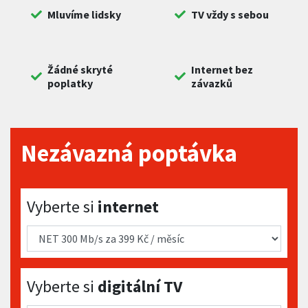
Mluvíme lidsky
TV vždy s sebou
Žádné skryté
Internet bez
poplatky
závazků
Nezávazná poptávka
Vyberte si internet
Vyberte si
internet
Vyberte si digitální TV
Vyberte si
digitální TV