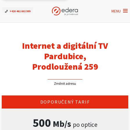
MENU
+420 461 002 999
Ověřit dostupnost
Internet
Internet a digitální TV
ČEZNET TV
Pardubice,
Prodloužená 259
Podpora
Změnit adresu
Pro firmy
Kontakt
DOPORUČENÝ TARIF
500
Mb/s
po optice