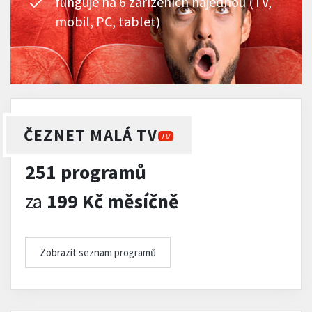
funguje na 6 zařízeních najednou (TV,
mobil, PC, tablet)
ČEZNET MALÁ TV
TV
251 programů
za
199 Kč měsíčně
Zobrazit seznam programů