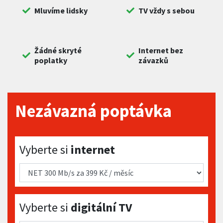
Mluvíme lidsky
TV vždy s sebou
Žádné skryté
Internet bez
poplatky
závazků
Nezávazná poptávka
Vyberte si internet
Vyberte si
internet
Vyberte si digitální TV
Vyberte si
digitální TV