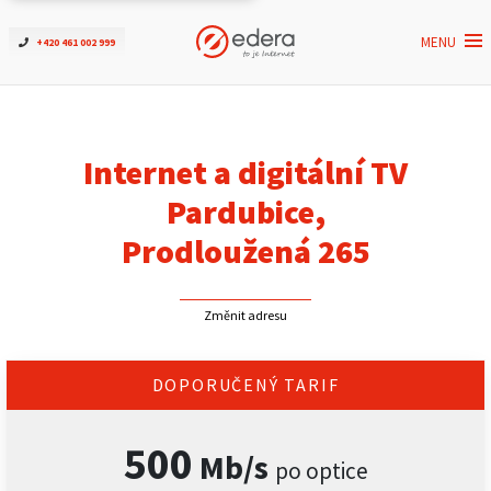
MENU
+420 461 002 999
Ověřit dostupnost
Internet
Internet a digitální TV
ČEZNET TV
Pardubice,
Prodloužená 265
Podpora
Změnit adresu
Pro firmy
Kontakt
DOPORUČENÝ TARIF
500
Mb/s
po optice