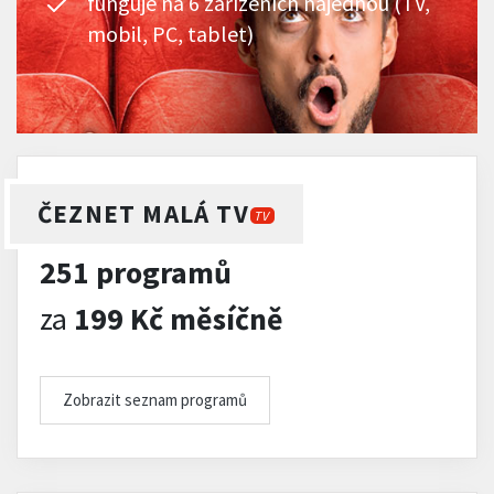
funguje na 6 zařízeních najednou (TV,
mobil, PC, tablet)
ČEZNET MALÁ TV
TV
251 programů
za
199 Kč měsíčně
Zobrazit seznam programů