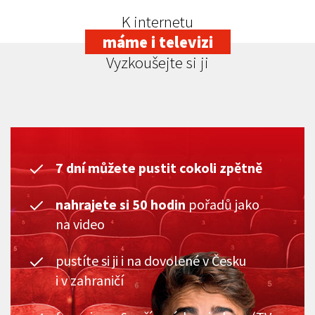
K internetu
máme i televizi
Vyzkoušejte si ji
7 dní můžete pustit cokoli zpětně
nahrajete si 50 hodin
pořadů jako
na video
pustíte si ji i na dovolené v Česku
i v zahraničí