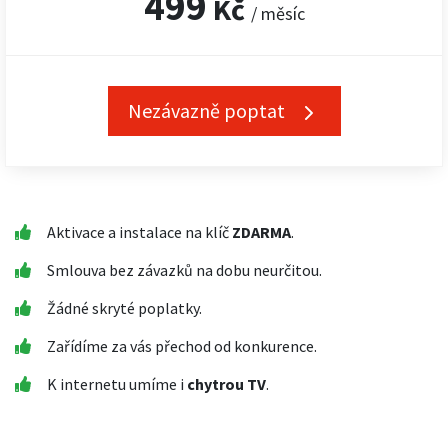
499
Kč
/ měsíc
Nezávazně poptat
Aktivace a instalace na klíč
ZDARMA
.
Smlouva bez závazků na dobu neurčitou.
Žádné skryté poplatky.
Zařídíme za vás přechod od konkurence.
K internetu umíme i
chytrou TV
.