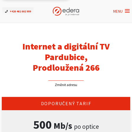
MENU
+420 461 002 999
Ověřit dostupnost
Internet
Internet a digitální TV
ČEZNET TV
Pardubice,
Prodloužená 266
Podpora
Změnit adresu
Pro firmy
Kontakt
DOPORUČENÝ TARIF
500
Mb/s
po optice