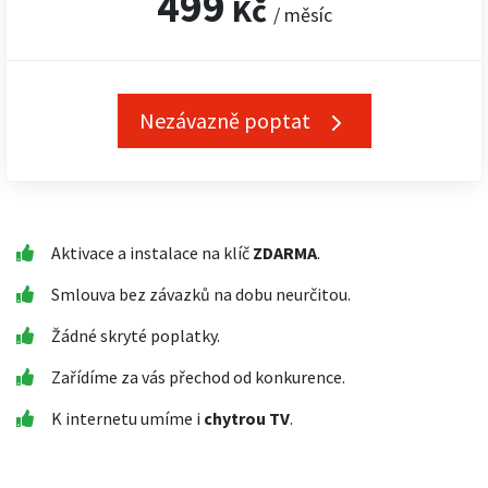
499
Kč
/ měsíc
Nezávazně poptat
Aktivace a instalace na klíč
ZDARMA
.
Smlouva bez závazků na dobu neurčitou.
Žádné skryté poplatky.
Zařídíme za vás přechod od konkurence.
K internetu umíme i
chytrou TV
.