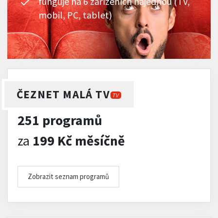
funguje na 6 zařízeních najednou (TV,
mobil, PC, tablet)
ČEZNET MALÁ TV
TV
251 programů
za
199 Kč měsíčně
Zobrazit seznam programů