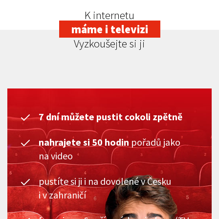
K internetu
máme i televizi
Vyzkoušejte si ji
7 dní můžete pustit cokoli zpětně
nahrajete si 50 hodin
pořadů jako
na video
pustíte si ji i na dovolené v Česku
i v zahraničí