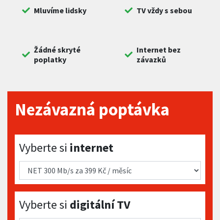
Mluvíme lidsky
TV vždy s sebou
Žádné skryté
Internet bez
poplatky
závazků
Nezávazná poptávka
Vyberte si internet
Vyberte si
internet
Vyberte si digitální TV
Vyberte si
digitální TV