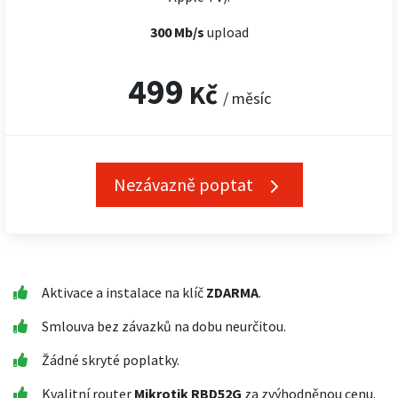
300 Mb/s
upload
499
Kč
/ měsíc
Nezávazně poptat
Aktivace a instalace na klíč
ZDARMA
.
Smlouva bez závazků na dobu neurčitou.
Žádné skryté poplatky.
Kvalitní router
Mikrotik RBD52G
za zvýhodněnou cenu.