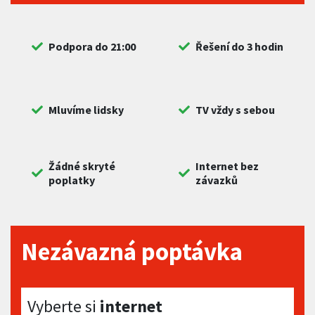
Podpora do 21:00
Řešení do 3 hodin
Mluvíme lidsky
TV vždy s sebou
Žádné skryté
Internet bez
poplatky
závazků
Nezávazná poptávka
Vyberte si internet
Vyberte si
internet