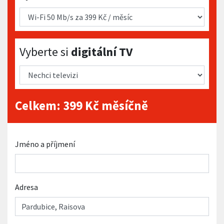
Vyberte si digitální TV
Vyberte si
digitální TV
Celkem:
399
Kč měsíčně
Jméno a příjmení
Adresa