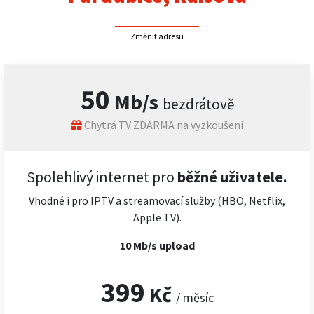
Změnit adresu
50
Mb/s
bezdrátově
Chytrá TV ZDARMA na vyzkoušení
Spolehlivý internet pro
běžné uživatele.
Vhodné i pro IPTV a streamovací služby (HBO, Netflix,
Apple TV).
10 Mb/s upload
399
Kč
/ měsíc