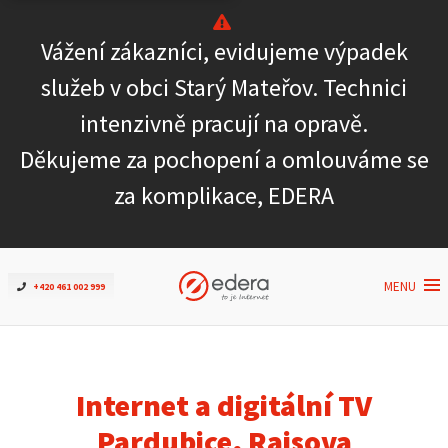
Vážení zákazníci, evidujeme výpadek
Ověřit dostupnost
služeb v obci Starý Mateřov. Technici
intenzivně pracují na opravě.
Internet
Děkujeme za pochopení a omlouváme se
ČEZNET TV
za komplikace, EDERA
Podpora
MENU
+420 461 002 999
Pro firmy
Kontakt
Internet a digitální TV
Pardubice, Raisova