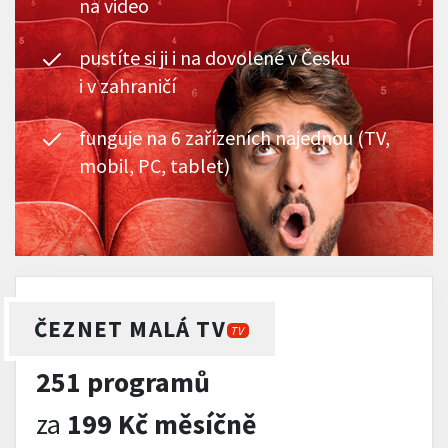
na video
pustíte si ji i na dovolené v Česku
i v zahraničí
funguje na 6 zařízeních najednou (TV,
mobil, PC, tablet)
ČEZNET MALÁ TV
TV
251 programů
za
199 Kč měsíčně