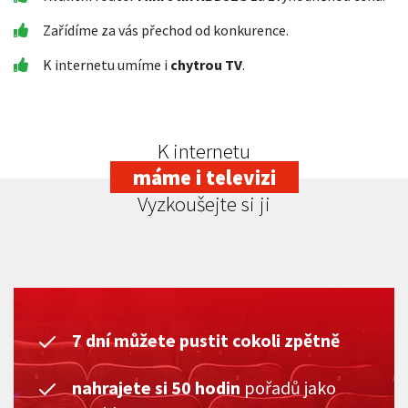
Zařídíme za vás přechod od konkurence.
K internetu umíme i
chytrou TV
.
K internetu
máme i televizi
Vyzkoušejte si ji
7 dní můžete pustit cokoli zpětně
nahrajete si 50 hodin
pořadů jako