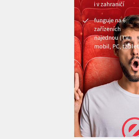
i v zahraničí
funguje na 6
zařízeních
najednou (TV,
mobil, PC, tablet