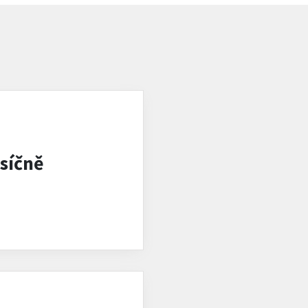
síčně