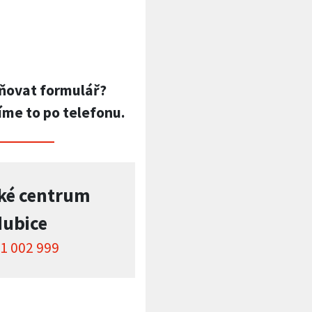
ňovat formulář?
íme to po telefonu.
ké centrum
dubice
1 002 999