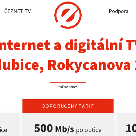
ČEZNET TV
Podpora
it dostupnost
rnet
nternet a digitální 
NET TV
ubice, Rokycanova
pora
Změnit adresu
firmy
akt
DOPORUČENÝ TARIF
500
1
Mb/s
ice
po optice