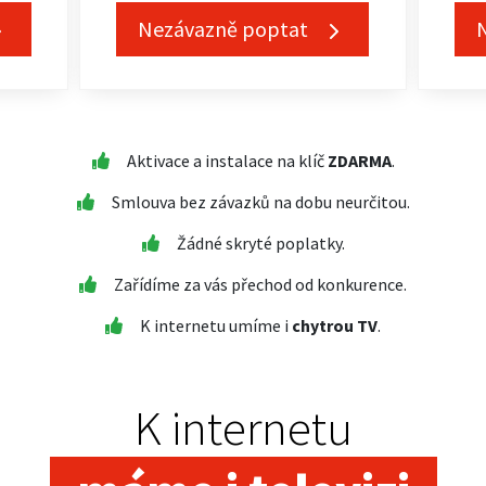
Nezávazně poptat
Aktivace a instalace na klíč
ZDARMA
.
Smlouva bez závazků na dobu neurčitou.
Žádné skryté poplatky.
Zařídíme za vás přechod od konkurence.
K internetu umíme i
chytrou TV
.
K internetu