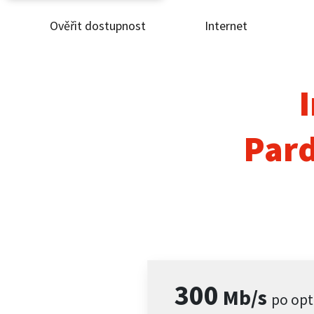
Ověřit dostupnost
Internet
Ověř
Inte
I
ČEZ
Pard
Pod
Pro 
Kont
300
Mb/s
po opt