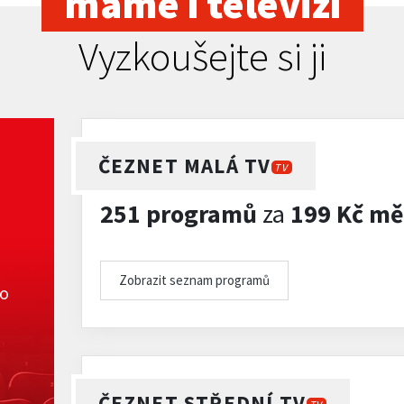
máme i televizi
Vyzkoušejte si ji
ČEZNET MALÁ TV
TV
251 programů
za
199 Kč mě
Zobrazit seznam programů
ko
ČEZNET STŘEDNÍ TV