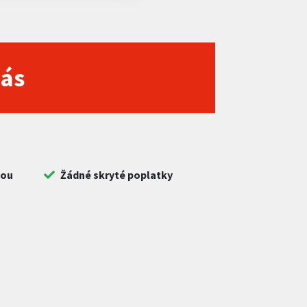
nás
bou
Žádné skryté poplatky