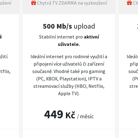
ušení
Chytrá TV ZDARMA na vyzkoušení
Ch
500 Mb/s
upload
é
Stabilní internet pro
aktivní
uživatele.
žití.
Ideální internet pro rodinné využití a
Ideál
připojení více uživatelů či zařízení
přip
flix,
současně. Vhodné také pro gaming
souč
(PC, XBOX, Playstation), IPTV a
(P
streamovací služby (HBO, Netflix,
stre
Apple TV).
449
Kč
/ měsíc