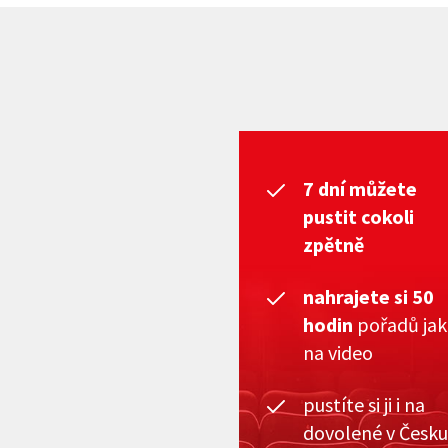
7 dní můžete
pustit cokoli
zpětně
nahrajete si 50
hodin
pořadů ja
na video
pustíte si ji i na
dovolené v Česku