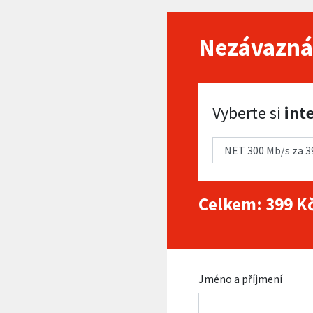
Nezávazná
Vyberte si internet
Vyberte si
int
Celkem:
399
Kč
Jméno a příjmení