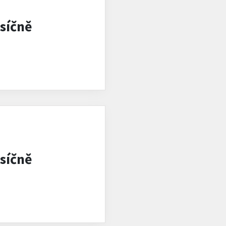
síčně
síčně