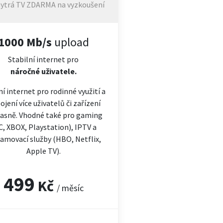
ytrá TV ZDARMA na vyzkoušení
1000 Mb/s
upload
Stabilní internet pro
náročné
uživatele.
ní internet pro rodinné využití a
ojení více uživatelů či zařízení
asně. Vhodné také pro gaming
C, XBOX, Playstation), IPTV a
amovací služby (HBO, Netflix,
Apple TV).
499
Kč
/ měsíc