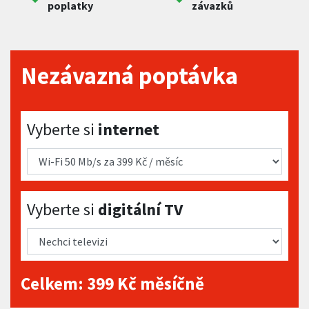
poplatky
závazků
Nezávazná poptávka
Vyberte si internet
Vyberte si
internet
Vyberte si digitální TV
Vyberte si
digitální TV
Celkem:
399
Kč měsíčně