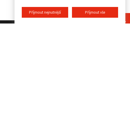
Příjmout nejnutnější
Příjmout vše