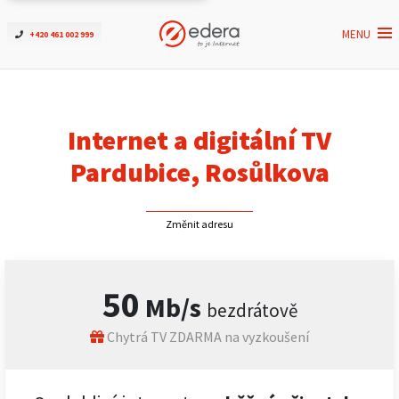
MENU
+420 461 002 999
Ověřit dostupnost
Internet
Internet a digitální TV
ČEZNET TV
Pardubice, Rosůlkova
Podpora
Změnit adresu
Pro firmy
50
Mb/s
bezdrátově
Kontakt
Chytrá TV ZDARMA na vyzkoušení