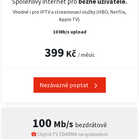
Spolehlivý internet pro
běžné uživatele.
Vhodné i pro IPTV a streamovací služby (HBO, Netflix,
Apple TV).
10 Mb/s upload
399
Kč
/ měsíc
Nezávazně poptat
100
Mb/s
bezdrátově
Chytrá TV ZDARMA na vyzkoušení