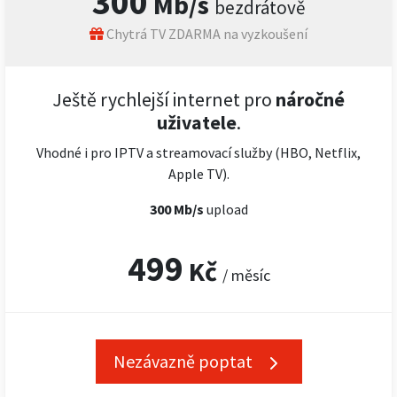
300
Mb/s
bezdrátově
Chytrá TV ZDARMA na vyzkoušení
Ještě rychlejší internet pro
náročné
uživatele
.
Vhodné i pro IPTV a streamovací služby (HBO, Netflix,
Apple TV).
300 Mb/s
upload
499
Kč
/ měsíc
Nezávazně poptat