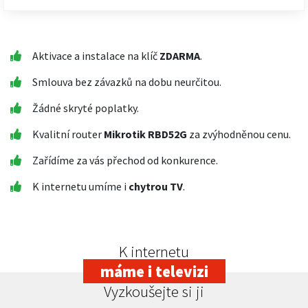
Aktivace a instalace na klíč
ZDARMA
.
Smlouva bez závazků na dobu neurčitou.
Žádné skryté poplatky.
Kvalitní router
Mikrotik RBD52G
za zvýhodněnou cenu.
Zařídíme za vás přechod od konkurence.
K internetu umíme i
chytrou TV
.
K internetu
máme i televizi
Vyzkoušejte si ji