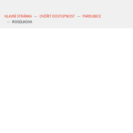
HLAVNÍ STRÁNKA
OVĚŘIT DOSTUPNOST
PARDUBICE
ROSŮLKOVA