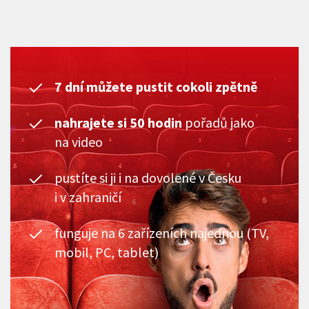
7 dní můžete pustit cokoli zpětně
nahrajete si 50 hodin
pořadů jako
na video
pustíte si ji i na dovolené v Česku
i v zahraničí
funguje na 6 zařízeních najednou (TV,
mobil, PC, tablet)