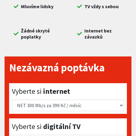
Mluvíme lidsky
TV vždy s sebou
Žádné skryté
Internet bez
poplatky
závazků
Nezávazná poptávka
Vyberte si internet
Vyberte si
internet
Vyberte si digitální TV
Vyberte si
digitální TV