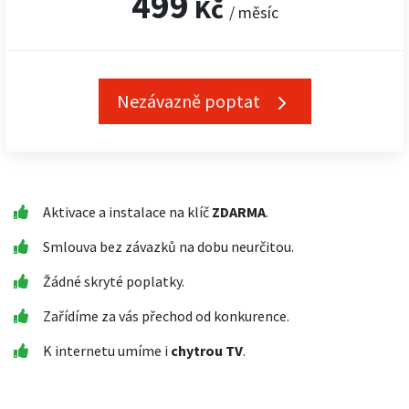
499
Kč
/ měsíc
Nezávazně poptat
Aktivace a instalace na klíč
ZDARMA
.
Smlouva bez závazků na dobu neurčitou.
Žádné skryté poplatky.
Zařídíme za vás přechod od konkurence.
K internetu umíme i
chytrou TV
.