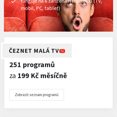
funguje na 6 zařízeních najednou (TV,
mobil, PC, tablet)
ČEZNET MALÁ TV
TV
251 programů
za
199 Kč měsíčně
Zobrazit seznam programů