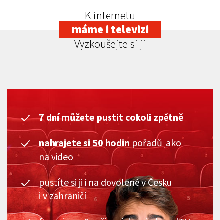
K internetu
máme i televizi
Vyzkoušejte si ji
7 dní můžete pustit cokoli zpětně
nahrajete si 50 hodin
pořadů jako
na video
pustíte si ji i na dovolené v Česku
i v zahraničí