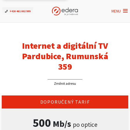
MENU
+420 461 002 999
Ověřit dostupnost
Internet
Internet a digitální TV
ČEZNET TV
Pardubice, Rumunská
359
Podpora
Změnit adresu
Pro firmy
Kontakt
DOPORUČENÝ TARIF
500
Mb/s
po optice