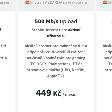
ušení
Chytrá TV ZDARMA na vyzkoušení
Ch
500 Mb/s
upload
é
Stabilní internet pro
aktivní
uživatele.
žití.
Ideální internet pro rodinné využití a
Ideál
připojení více uživatelů či zařízení
přip
flix,
současně. Vhodné také pro gaming
souč
(PC, XBOX, Playstation), IPTV a
(P
streamovací služby (HBO, Netflix,
stre
Apple TV).
449
Kč
/ měsíc