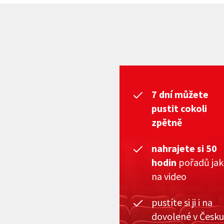
7 dní můžete
pustit cokoli
zpětně
nahrajete si 50
hodin
pořadů ja
na video
pustíte si ji i na
dovolené v Česku