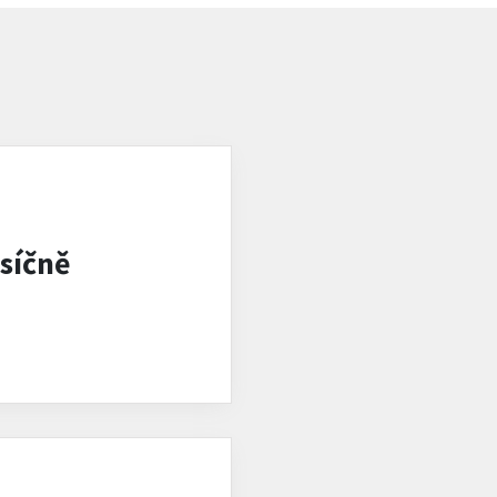
síčně