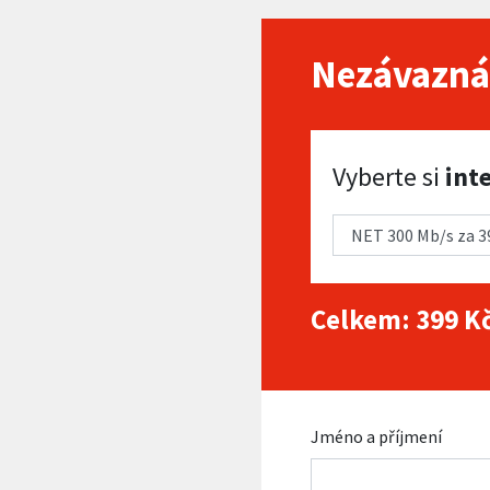
Nezávazná
Vyberte si internet
Vyberte si
int
Celkem:
399
Kč
Jméno a příjmení