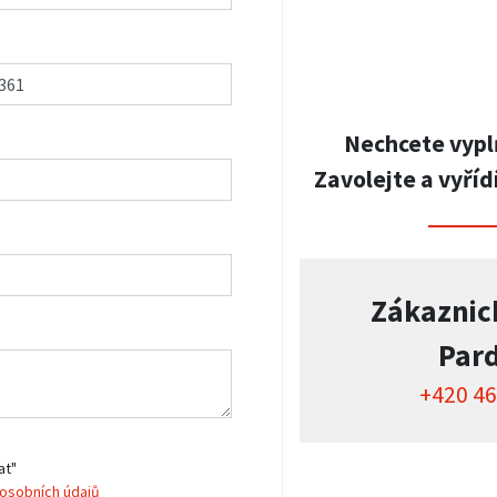
Nechcete vypl
Zavolejte a vyříd
Zákaznic
Par
+420 46
at"
osobních údajů