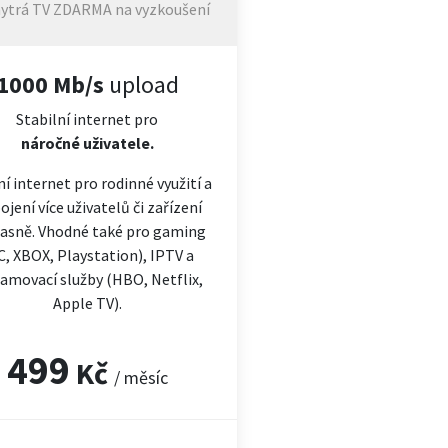
ytrá TV ZDARMA na vyzkoušení
1000 Mb/s
upload
Stabilní internet pro
náročné
uživatele.
ní internet pro rodinné využití a
ojení více uživatelů či zařízení
asně. Vhodné také pro gaming
C, XBOX, Playstation), IPTV a
amovací služby (HBO, Netflix,
Apple TV).
499
Kč
/ měsíc