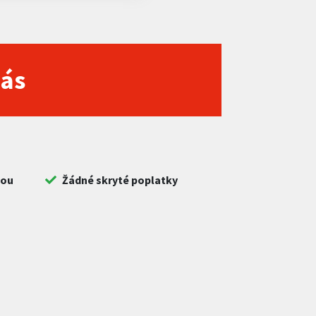
nás
bou
Žádné skryté poplatky