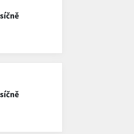
síčně
síčně