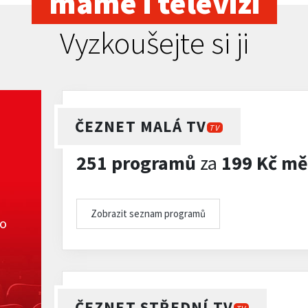
máme i televizi
Vyzkoušejte si ji
ČEZNET MALÁ TV
TV
251 programů
za
199 Kč mě
Zobrazit seznam programů
ko
ČEZNET STŘEDNÍ TV