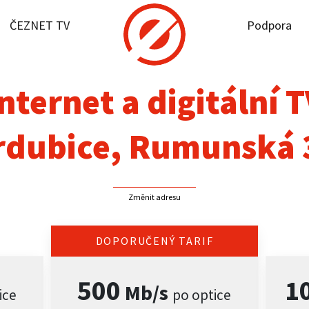
ČEZNET TV
Podpora
it dostupnost
rnet
nternet a digitální 
NET TV
rdubice, Rumunská 
pora
Změnit adresu
firmy
akt
DOPORUČENÝ TARIF
500
1
Mb/s
ice
po optice