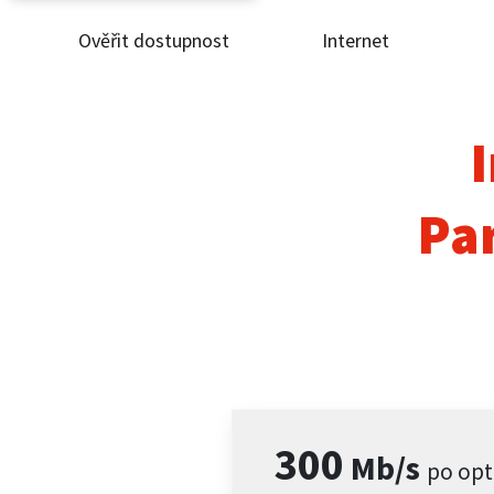
Ověřit dostupnost
Internet
Ověř
Inte
I
ČEZ
Pa
Pod
Pro 
Kont
300
Mb/s
po opt