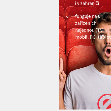
i v zahraničí
funguje na 6
zařízeních
najednou (TV,
mobil, PC, tablet