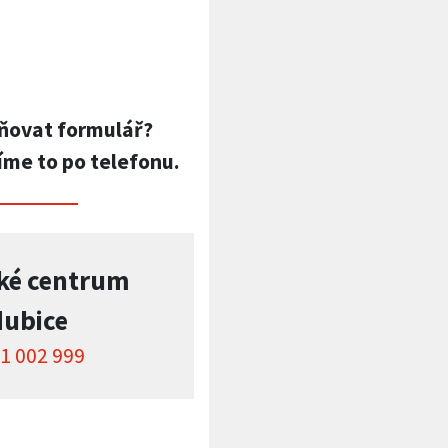
ňovat formulář?
íme to po telefonu.
ké centrum
dubice
1 002 999