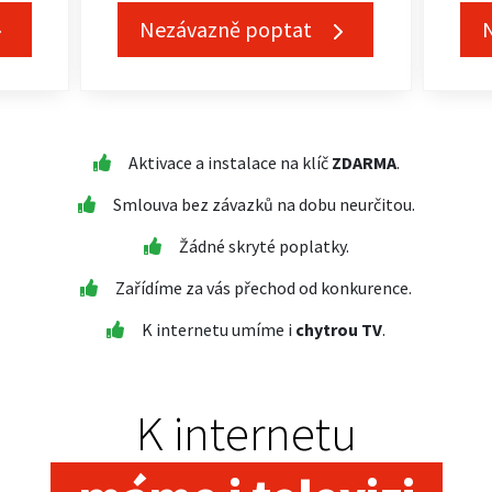
Nezávazně poptat
Aktivace a instalace na klíč
ZDARMA
.
Smlouva bez závazků na dobu neurčitou.
Žádné skryté poplatky.
Zařídíme za vás přechod od konkurence.
K internetu umíme i
chytrou TV
.
K internetu