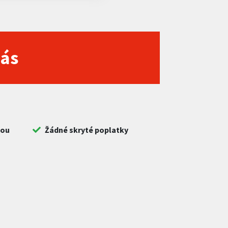
nás
bou
Žádné skryté poplatky