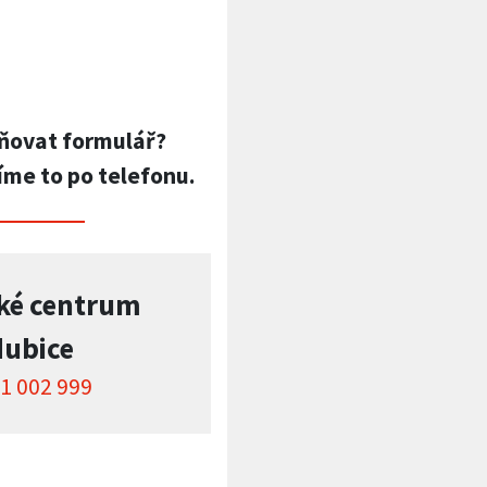
ňovat formulář?
íme to po telefonu.
ké centrum
dubice
1 002 999