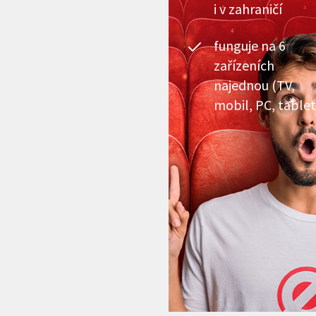
i v zahraničí
funguje na 6
zařízeních
najednou (TV,
mobil, PC, tablet