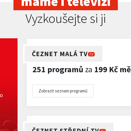
máme i televizi
Vyzkoušejte si ji
ČEZNET MALÁ TV
TV
251 programů
za
199 Kč mě
Zobrazit seznam programů
ko
ČEZNET STŘEDNÍ TV