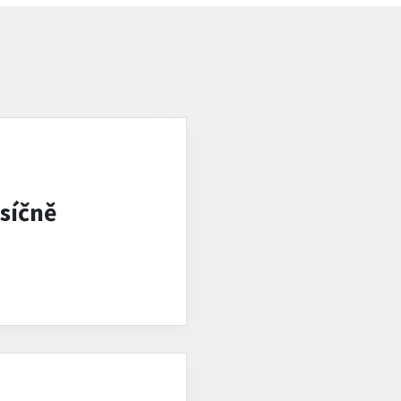
síčně