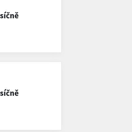
síčně
síčně