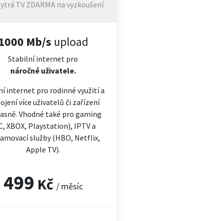
ytrá TV ZDARMA na vyzkoušení
1000 Mb/s
upload
Stabilní internet pro
náročné
uživatele.
ní internet pro rodinné využití a
ojení více uživatelů či zařízení
asně. Vhodné také pro gaming
C, XBOX, Playstation), IPTV a
amovací služby (HBO, Netflix,
Apple TV).
499
Kč
/ měsíc