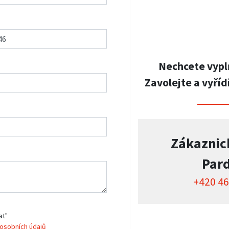
Nechcete vypl
Zavolejte a vyříd
Zákaznic
Par
+420 46
at"
osobních údajů