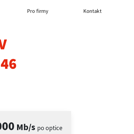
Pro firmy
Kontakt
TV
646
000
Mb/s
po optice