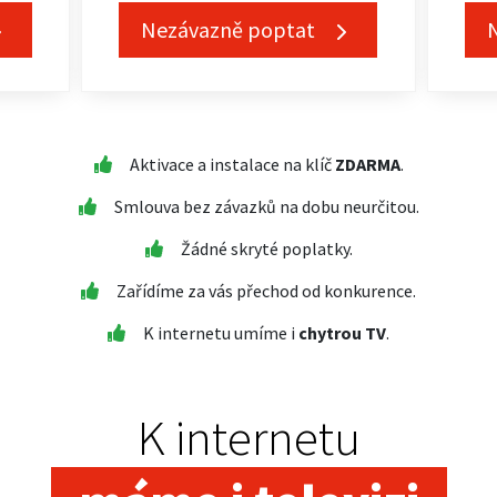
Nezávazně poptat
Aktivace a instalace na klíč
ZDARMA
.
Smlouva bez závazků na dobu neurčitou.
Žádné skryté poplatky.
Zařídíme za vás přechod od konkurence.
K internetu umíme i
chytrou TV
.
K internetu