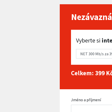
Nezávazná
Vyberte si internet
Vyberte si
int
Celkem:
399
Kč
Jméno a příjmení