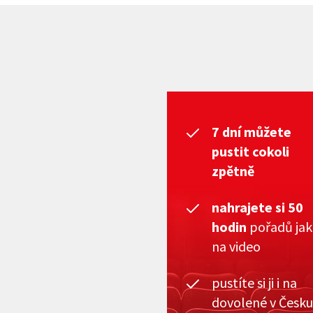
7 dní můžete
pustit cokoli
zpětně
nahrajete si 50
hodin
pořadů ja
na video
pustíte si ji i na
dovolené v Česku