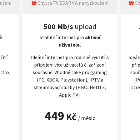
ušení
Chytrá TV ZDARMA na vyzkoušení
Ch
500 Mb/s
upload
é
Stabilní internet pro
aktivní
uživatele.
žití.
Ideální internet pro rodinné využití a
Ideál
připojení více uživatelů či zařízení
přip
flix,
současně. Vhodné také pro gaming
souč
(PC, XBOX, Playstation), IPTV a
(P
streamovací služby (HBO, Netflix,
stre
Apple TV).
449
Kč
/ měsíc