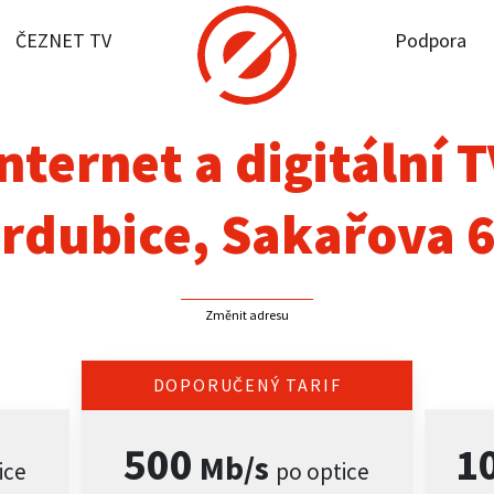
ČEZNET TV
Podpora
it dostupnost
rnet
nternet a digitální 
NET TV
rdubice, Sakařova 
pora
Změnit adresu
firmy
akt
DOPORUČENÝ TARIF
500
1
Mb/s
ice
po optice