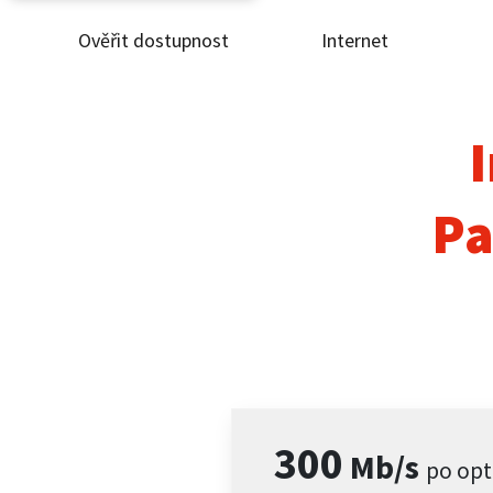
Ověřit dostupnost
Internet
Ověř
Inte
I
ČEZ
Pa
Pod
Pro 
Kont
300
Mb/s
po opt