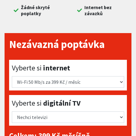
Žádné skryté
Internet bez
poplatky
závazků
Nezávazná poptávka
Vyberte si internet
Vyberte si
internet
Vyberte si digitální TV
Vyberte si
digitální TV
Celkem:
399
Kč měsíčně