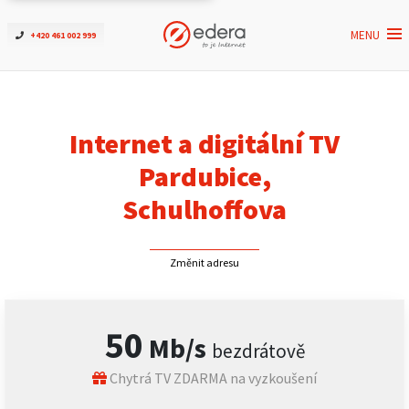
MENU
+420 461 002 999
Ověřit dostupnost
Internet
Internet a digitální TV
ČEZNET TV
Pardubice,
Schulhoffova
Podpora
Změnit adresu
Pro firmy
Kontakt
50
Mb/s
bezdrátově
Chytrá TV ZDARMA na vyzkoušení