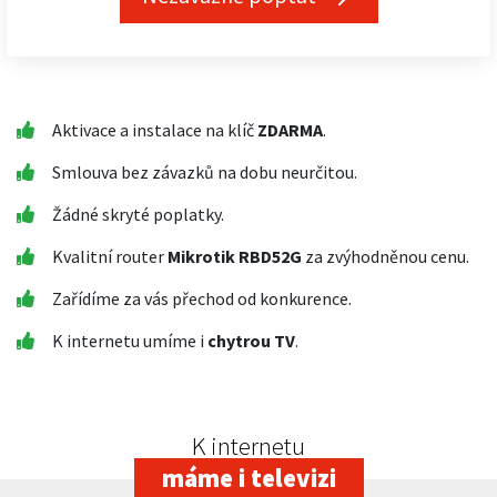
Aktivace a instalace na klíč
ZDARMA
.
Smlouva bez závazků na dobu neurčitou.
Žádné skryté poplatky.
Kvalitní router
Mikrotik RBD52G
za zvýhodněnou cenu.
Zařídíme za vás přechod od konkurence.
K internetu umíme i
chytrou TV
.
K internetu
máme i televizi