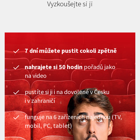
Vyzkoušejte si ji
7 dní můžete pustit cokoli zpětně
nahrajete si 50 hodin
pořadů jako
na video
pustíte si ji i na dovolené v Česku
i v zahraničí
funguje na 6 zařízeních najednou (TV,
mobil, PC, tablet)