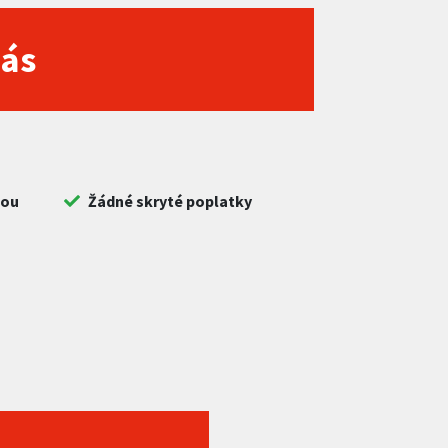
nás
bou
Žádné skryté poplatky