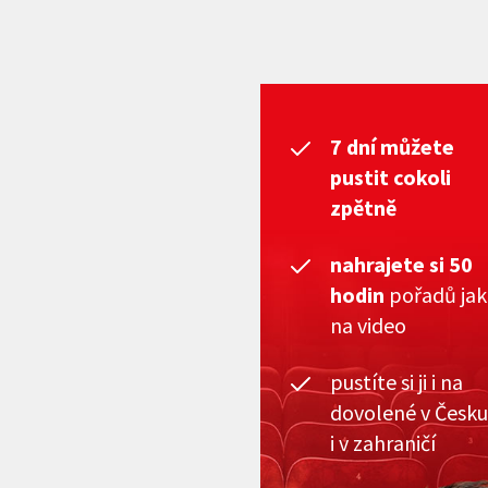
7 dní můžete
pustit cokoli
zpětně
nahrajete si 50
hodin
pořadů ja
na video
pustíte si ji i na
dovolené v Česku
i v zahraničí