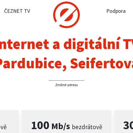
ČEZNET TV
Podpora
it dostupnost
rnet
nternet a digitální 
NET TV
Pardubice, Seifertov
pora
Změnit adresu
firmy
akt
100
3
Mb/s
ově
bezdrátově