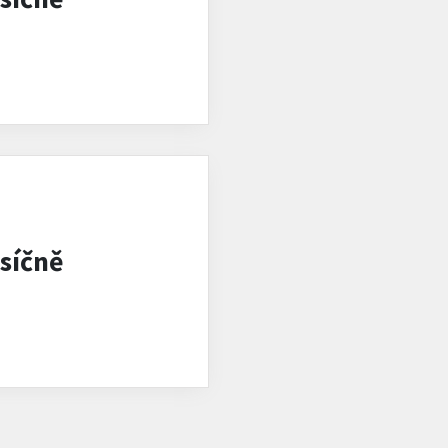
síčně