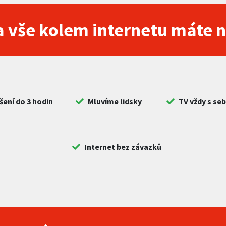
 vše kolem internetu máte 
šení do 3 hodin
Mluvíme lidsky
TV vždy s se
Internet bez závazků