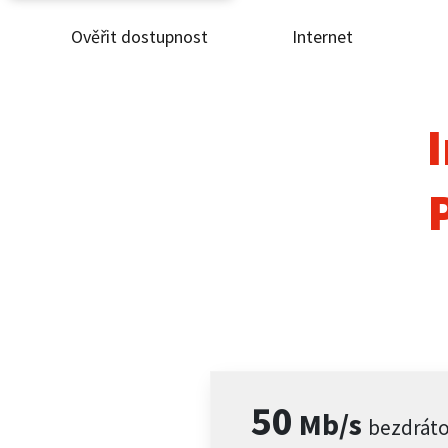
Ověřit dostupnost
Internet
Ověř
Inte
I
ČEZ
Pod
Pro 
Kont
50
Mb/s
bezdrát