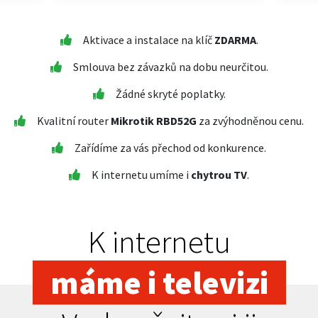
Aktivace a instalace na klíč
ZDARMA
.
Smlouva bez závazků na dobu neurčitou.
Žádné skryté poplatky.
Kvalitní router
Mikrotik RBD52G
za zvýhodněnou cenu.
Zařídíme za vás přechod od konkurence.
K internetu umíme i
chytrou TV
.
K internetu
máme i televizi