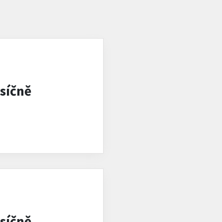
síčně
síčně