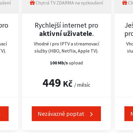
ušení
Chytrá TV ZDARMA na vyzkoušení
Ch
pro
Rychlejší internet pro
Je
aktivní uživatele
.
pr
vací
Vhodné i pro IPTV a streamovací
Vho
TV).
služby (HBO, Netflix, Apple TV).
slu
100 Mb/s
upload
449
Kč
/ měsíc
Nezávazně poptat