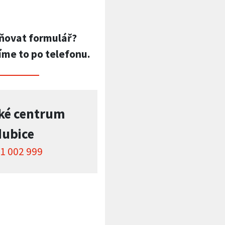
ňovat formulář?
íme to po telefonu.
ké centrum
dubice
1 002 999