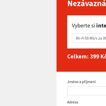
Nezávazná
Vyberte si internet
Vyberte si
int
Celkem:
399
Kč
Jméno a příjmení
Adresa