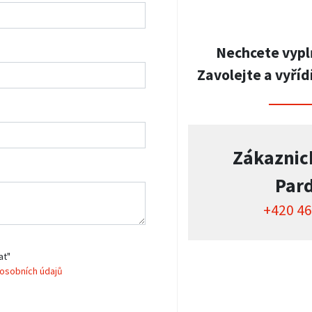
Nechcete vypl
Zavolejte a vyříd
Zákaznic
Par
+420 46
at"
osobních údajů