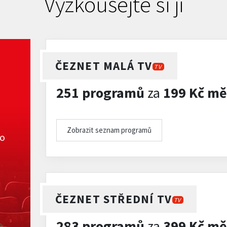
Vyzkoušejte si ji
ČEZNET MALÁ TV
TV
251 programů
za
199 Kč mě
Zobrazit seznam programů
ko
ČEZNET STŘEDNÍ TV
TV
283 programů
za
399 Kč mě