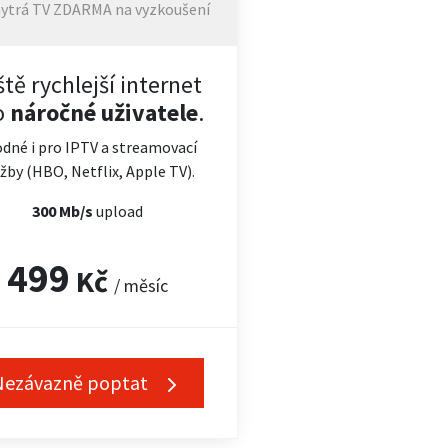
ytrá TV ZDARMA na vyzkoušení
ště rychlejší internet
o
náročné uživatele
.
dné i pro IPTV a streamovací
žby (HBO, Netflix, Apple TV).
300 Mb/s
upload
499
Kč
/ měsíc
Nezávazně poptat