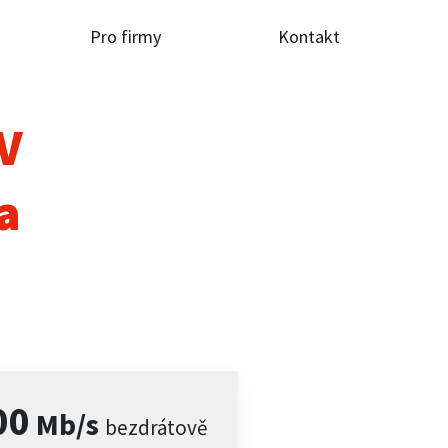
Pro firmy
Kontakt
TV
a
00
Mb/s
bezdrátově