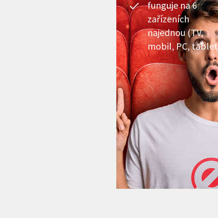
funguje na 6
zařízeních
najednou (TV,
mobil, PC, tablet