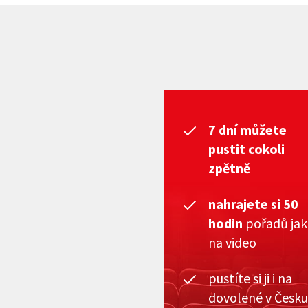
7 dní můžete
pustit cokoli
zpětně
nahrajete si 50
hodin
pořadů ja
na video
pustíte si ji i na
dovolené v Česku