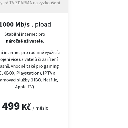
ytrá TV ZDARMA na vyzkoušení
1000 Mb/s
upload
Stabilní internet pro
náročné
uživatele.
ní internet pro rodinné využití a
ojení více uživatelů či zařízení
asně. Vhodné také pro gaming
C, XBOX, Playstation), IPTV a
amovací služby (HBO, Netflix,
Apple TV).
499
Kč
/ měsíc