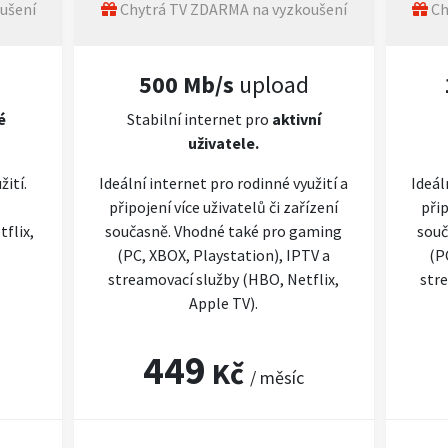
ušení
Chytrá TV ZDARMA na vyzkoušení
Ch
500 Mb/s
upload
é
Stabilní internet pro
aktivní
uživatele.
žití.
Ideální internet pro rodinné využití a
Ideál
připojení více uživatelů či zařízení
přip
flix,
současně. Vhodné také pro gaming
souč
(PC, XBOX, Playstation), IPTV a
(P
streamovací služby (HBO, Netflix,
stre
Apple TV).
449
Kč
/ měsíc