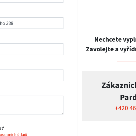
Nechcete vypl
Zavolejte a vyříd
Zákaznic
Par
+420 46
at"
osobních údajů