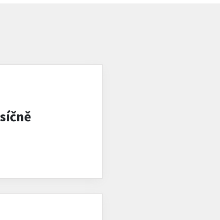
síčně