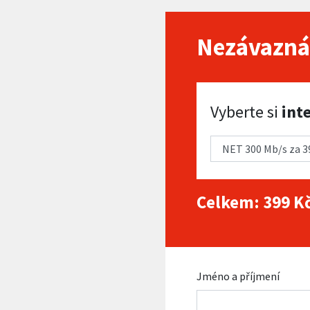
Nezávazná
Vyberte si internet
Vyberte si
int
Celkem:
399
Kč
Jméno a příjmení