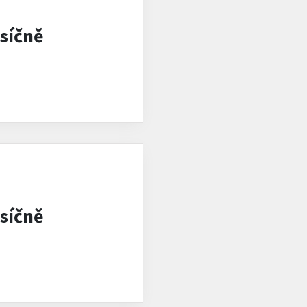
síčně
síčně