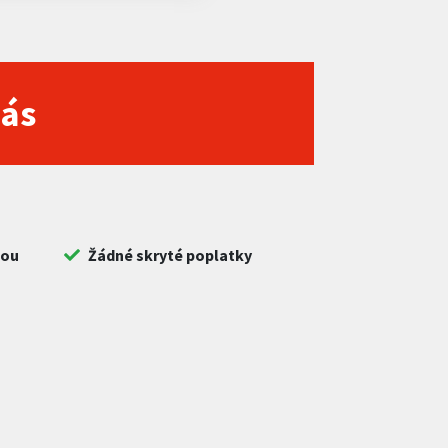
nás
bou
Žádné skryté poplatky