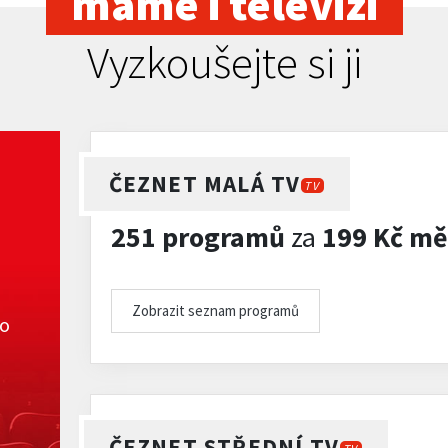
máme i televizi
Vyzkoušejte si ji
ČEZNET MALÁ TV
TV
251 programů
za
199 Kč mě
Zobrazit seznam programů
ko
ČEZNET STŘEDNÍ TV