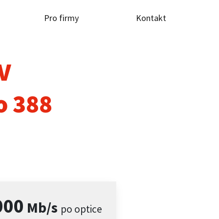
Pro firmy
Kontakt
TV
o 388
000
Mb/s
po optice