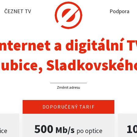
ČEZNET TV
Podpora
it dostupnost
rnet
nternet a digitální 
NET TV
ubice, Sladkovskéh
pora
Změnit adresu
firmy
akt
DOPORUČENÝ TARIF
500
1
Mb/s
ice
po optice