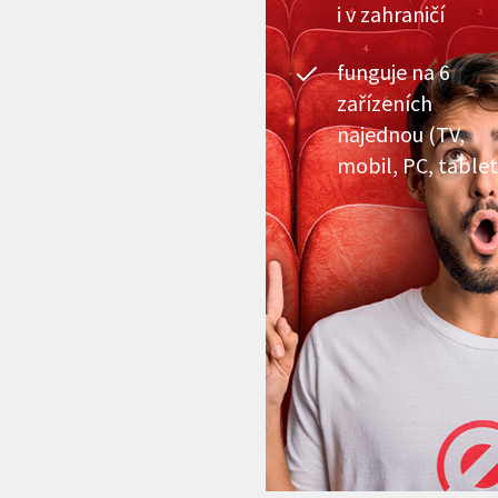
i v zahraničí
funguje na 6
zařízeních
najednou (TV,
mobil, PC, tablet