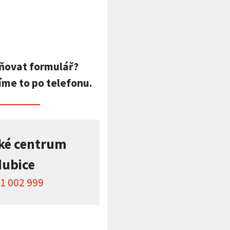
ňovat formulář?
íme to po telefonu.
ké centrum
dubice
1 002 999