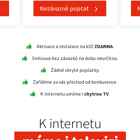
Nezávazně poptat
Aktivace a instalace na klíč
ZDARMA
.
Smlouva bez závazků na dobu neurčitou.
Žádné skryté poplatky.
Zařídíme za vás přechod od konkurence.
K internetu umíme i
chytrou TV
.
K internetu