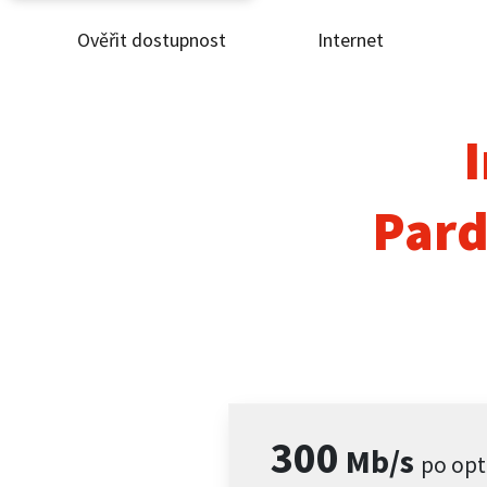
Ověřit dostupnost
Internet
Ověř
Inte
I
ČEZ
Pard
Pod
Pro 
Kont
300
Mb/s
po opt